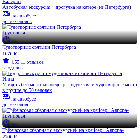
Валерий
Автобусная экскурсия + прогулка на катере (из Петербурга)
на автобусе
до 50 человек
Групповая
3ч
Чудотворные святыни Петербурга
1070 ₽
4.55
11 отзывов
за одного
Инна
Увидеть бессмертные шедевры зодчества и чудотворные места
в группе до 50 человек
на автобусе
до 50 человек
Групповая
4ч
Трёхчасовая обзорная с экскурсией на крейсер «Аврора»
2700 ₽