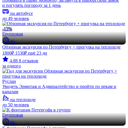
Побывать в парке Монрепо, заглянуть в Выборгский замок
и погулять погороду за 1 день
на автобусе
до 49 человек
-15%
Групповая
4ч
Обзорная экскурсия по Петербургу + прогулка на теплоходе
1800₽
1530₽
ещё 23 дн
4.88
8 отзывов
за одного
Руслан
Увидеть Эрмитаж и Адмиралтейство и пройти по рекам и
каналам
на теплоходе
до 50 человек
Групповая
6ч