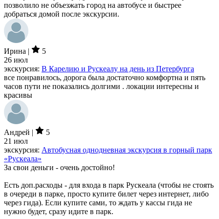
позволило не объезжать город на автобусе и быстрее
добраться домой после экскурсии.
Ирина |
5
26 июл
экскурсия:
В Карелию и Рускеалу на день из Петербурга
все понравилось, дорога была достаточно комфортна и пять
часов пути не показались долгими . локации интересны и
красивы
Андрей |
5
21 июл
экскурсия:
Автобусная однодневная экскурсия в горный парк
«Рускеала»
За свои деньги - очень достойно!
Есть доп.расходы - для входа в парк Рускеала (чтобы не стоять
в очереди в парке, просто купите билет через интернет, либо
через гида). Если купите сами, то ждать у кассы гида не
нужно будет, сразу идите в парк.