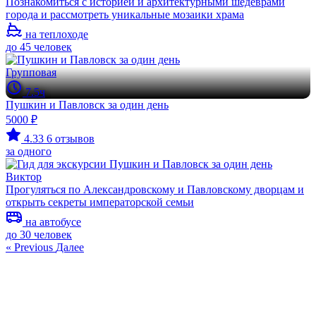
Познакомиться с историей и архитектурными шедеврами
города и рассмотреть уникальные мозаики храма
на теплоходе
до 45 человек
Групповая
7.5ч
Пушкин и Павловск за один день
5000 ₽
4.33
6 отзывов
за одного
Виктор
Прогуляться по Александровскому и Павловскому дворцам и
открыть секреты императорской семьи
на автобусе
до 30 человек
« Previous
Далее