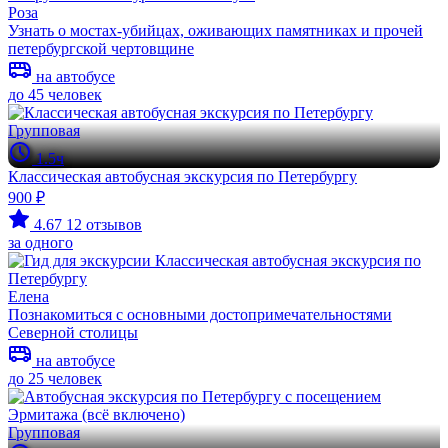
Роза
Узнать о мостах-убийцах, оживающих памятниках и прочей
петербургской чертовщине
на автобусе
до 45 человек
Групповая
1.5ч
Классическая автобусная экскурсия по Петербургу
900 ₽
4.67
12 отзывов
за одного
Елена
Познакомиться с основными достопримечательностями
Северной столицы
на автобусе
до 25 человек
Групповая