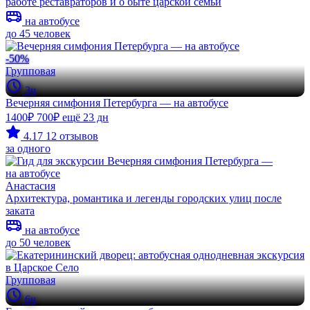
работе реставраторов и о быте царской семьи
на автобусе
до 45 человек
-50%
Групповая
3ч
Вечерняя симфония Петербурга — на автобусе
1400₽
700₽
ещё 23 дн
4.17
12 отзывов
за одного
Анастасия
Архитектура, романтика и легенды городских улиц после
заката
на автобусе
до 50 человек
Групповая
6ч