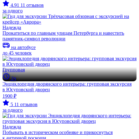
4.91
11 отзывов
за одного
Надежда
Прокатиться по главным улицам Петербурга и навестить
памятник-символ революции
на автобусе
до 45 человек
Групповая
2ч
Энциклопедия дворянского интерьера: групповая экскурсия
в Юсуповский дворец
1900 ₽
5
11 отзывов
за одного
Надежда
Побывать в историческом особняке и прикоснуться
к античной роскоши