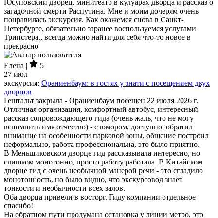
Юсуповский дворец, минитеатр в кулуарах дворца и рассказ о
загадочной смерти Распутина. Мне и моим дочерям очень
понравилась экскурсия. Как окажемся снова в Санкт-
Петербурге, обязательно заранее воспользуемся услугами
Трипстера., всегда можно найти для себя что-то новое в
прекрасно
Елена |
5
27 июл
экскурсия:
Ораниенбаум: в гостях у знати с посещением двух
дворцов
Гештальт закрыла - Ораниенбаум посещен 22 июля 2026 г.
Отличная организация, комфортный автобус, интересный
рассказ сопровождающего гида (очень жаль, что не могу
вспомнить имя отчество) - с юмором, доступно, обратил
внимание на особенности парковой зоны, общение построил
неформально, работа профессиональна, это было приятно.
В Меньшиковском дворце гид рассказывала интересно, но
слишком монотонно, просто работу работала. В Китайском
дворце гид с очень необычной манерой речи - это сгладило
монотонность, но было видно, что экскурсовод знает
тонкости и необычности всех залов.
Оба дворца привели в восторг. Гиду компании отдельное
спасибо!
На обратном пути продумана остановка у линии метро, это