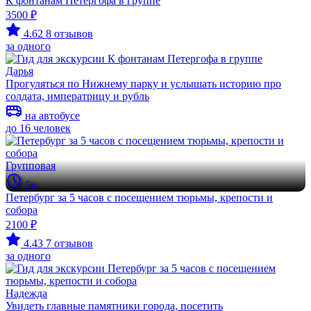
К фонтанам Петергофа в группе
3500 ₽
4.62
8 отзывов
за одного
Дарья
Прогуляться по Нижнему парку и услышать историю про
солдата, императрицу и рубль
на автобусе
до 16 человек
Групповая
5ч
Петербург за 5 часов с посещением тюрьмы, крепости и
собора
2100 ₽
4.43
7 отзывов
за одного
Надежда
Увидеть главные памятники города, посетить