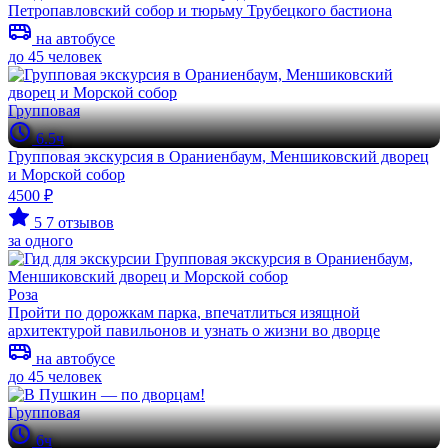
Петропавловский собор и тюрьму Трубецкого бастиона
на автобусе
до 45 человек
Групповая
6.5ч
Групповая экскурсия в Ораниенбаум, Меншиковский дворец
и Морской собор
4500 ₽
5
7 отзывов
за одного
Роза
Пройти по дорожкам парка, впечатлиться изящной
архитектурой павильонов и узнать о жизни во дворце
на автобусе
до 45 человек
Групповая
6ч