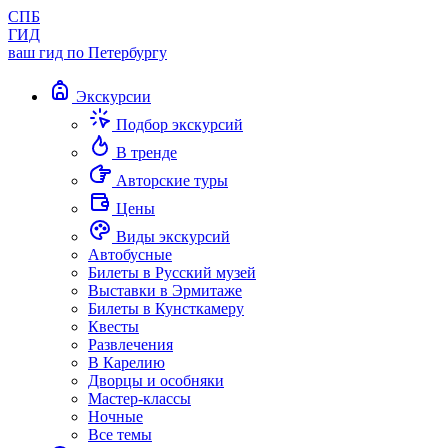
СПБ
ГИД
ваш гид по Петербургу
Экскурсии
Подбор экскурсий
В тренде
Авторские туры
Цены
Виды экскурсий
Автобусные
Билеты в Русский музей
Выставки в Эрмитаже
Билеты в Кунсткамеру
Квесты
Развлечения
В Карелию
Дворцы и особняки
Мастер-классы
Ночные
Все темы