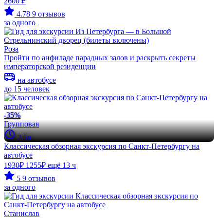
2600 ₽
4.78
9 отзывов
за одного
Роза
Пройти по анфиладе парадных залов и раскрыть секреты
императорской резиденции
на автобусе
до 15 человек
-35%
Групповая
2.5ч
Классическая обзорная экскурсия по Санкт-Петербургу на
автобусе
1930₽
1255₽
ещё 13 ч
5
9 отзывов
за одного
Станислав