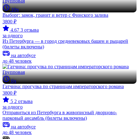
Групповая
10ч
Выборг: замок, гранит и ветер с Финского залива
3800 ₽
4.67
3 отзыва
за одного
Из Петербурга — в город средневековых башен и рыцарей
(билеты включены)
на автобусе
до 48 человек
Групповая
6ч
Гатчина: прогулка по страницам императорского романа
3800 ₽
5
2 отзыва
за одного
Отправиться из Петербурга в живописный дворцово-
парковый ансамбль (билеты включены)
на автобусе
до 48 человек