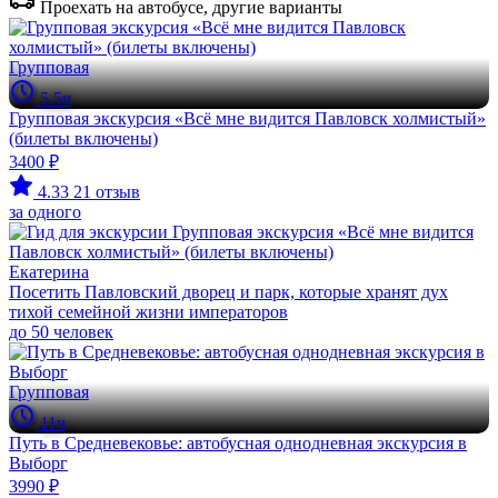
Проехать на автобусе, другие варианты
Групповая
5.5ч
Групповая экскурсия «Всё мне видится Павловск холмистый»
(билеты включены)
3400 ₽
4.33
21 отзыв
за одного
Екатерина
Посетить Павловский дворец и парк, которые хранят дух
тихой семейной жизни императоров
до 50 человек
Групповая
11ч
Путь в Средневековье: автобусная однодневная экскурсия в
Выборг
3990 ₽