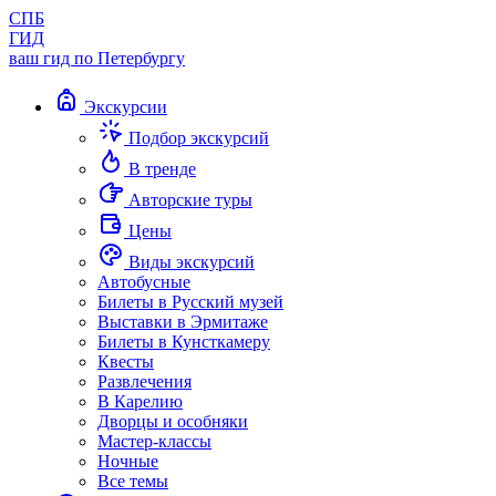
СПБ
ГИД
ваш гид по Петербургу
Экскурсии
Подбор экскурсий
В тренде
Авторские туры
Цены
Виды экскурсий
Автобусные
Билеты в Русский музей
Выставки в Эрмитаже
Билеты в Кунсткамеру
Квесты
Развлечения
В Карелию
Дворцы и особняки
Мастер-классы
Ночные
Все темы