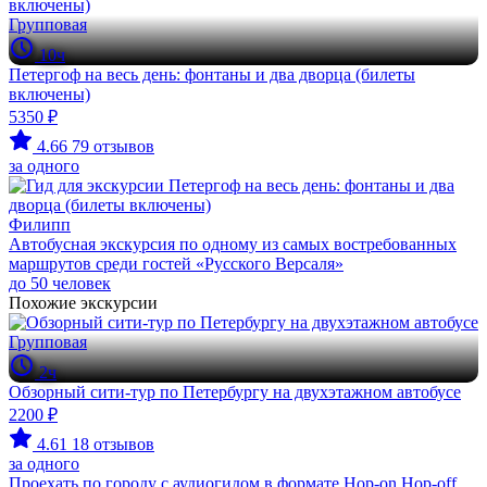
Групповая
10ч
Петергоф на весь день: фонтаны и два дворца (билеты
включены)
5350 ₽
4.66
79 отзывов
за одного
Филипп
Автобусная экскурсия по одному из самых востребованных
маршрутов среди гостей «Русского Версаля»
до 50 человек
Похожие экскурсии
Групповая
2ч
Обзорный сити-тур по Петербургу на двухэтажном автобусе
2200 ₽
4.61
18 отзывов
за одного
Проехать по городу с аудиогидом в формате Hop-on Hop-off