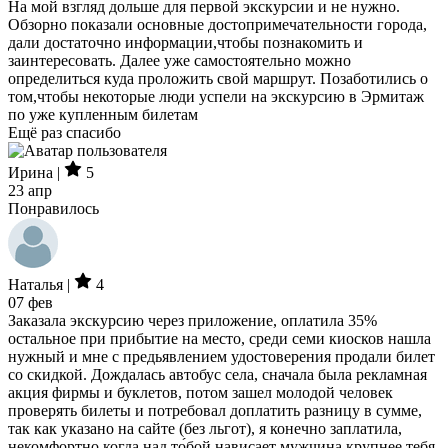
На мой взгляд дольше для первой экскурсии и не нужно.
Обзорно показали основные достопримечательности города,
дали достаточно информации,чтобы познакомить и
заинтересовать. Далее уже самостоятельно можно
определиться куда проложить свой маршрут. Позаботились о
том,чтобы некоторые люди успели на экскурсию в Эрмитаж
по уже купленным билетам
Ещё раз спасибо
Ирина |
5
23 апр
Понравилось
Наталья |
4
07 фев
Заказала экскурсию через приложение, оплатила 35%
остальное при прибытие на место, среди семи киосков нашла
нужный и мне с предьявлением удостоверения продали билет
со скидкой. Дождалась автобус села, сначала была рекламная
акция фирмы и буклетов, потом зашел молодой человек
проверять билеты и потребовал доплатить разницу в сумме,
так как указано на сайте (без льгот), я конечно заплатила,
некомфортно когда над то́бой нависает мужчина крупнее тебя