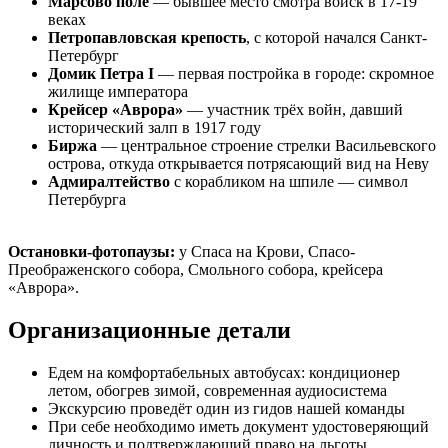
Марсово поле
— бывшее место смотра войск в 17-19
веках
Петропавловская крепость
, с которой начался Санкт-
Петербург
Домик Петра I
— первая постройка в городе: скромное
жилище императора
Крейсер «Аврора»
— участник трёх войн, давший
исторический залп в 1917 году
Биржа
— центральное строение стрелки Васильевского
острова, откуда открывается потрясающий вид на Неву
Адмиралтейство
с корабликом на шпиле — символ
Петербурга
Остановки-фотопаузы:
у Спаса на Крови, Спасо-
Преображенского собора, Смольного собора, крейсера
«Аврора».
Организационные детали
Едем на комфортабельных автобусах: кондиционер
летом, обогрев зимой, современная аудиосистема
Экскурсию проведёт один из гидов нашей команды
При себе необходимо иметь документ удостоверяющий
личность и подтверждающий право на льготы