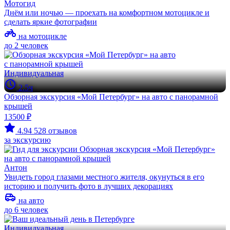
Мотогид
Днём или ночью — проехать на комфортном мотоцикле и
сделать яркие фотографии
на мотоцикле
до 2 человек
Индивидуальная
2.5ч
Обзорная экскурсия «Мой Петербург» на авто с панорамной
крышей
13500 ₽
4.94
528 отзывов
за экскурсию
Антон
Увидеть город глазами местного жителя, окунуться в его
историю и получить фото в лучших декорациях
на авто
до 6 человек
Индивидуальная