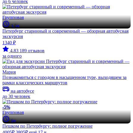
до 6 человек
Групповая
3.5ч
Петербург старинный и современный — обзорная автобусная
экскурсия
1340 ₽
4.83
189 отзывов
за одного
Мария
Познакомиться с городом в насыщенном туре, выходящем за
рамки классических маршрутов
на автобусе
до 30 человек
-5%
Групповая
6ч
Пешком по Петербургу: полное погружение
4005₽
3805₽
ещё 17 ч