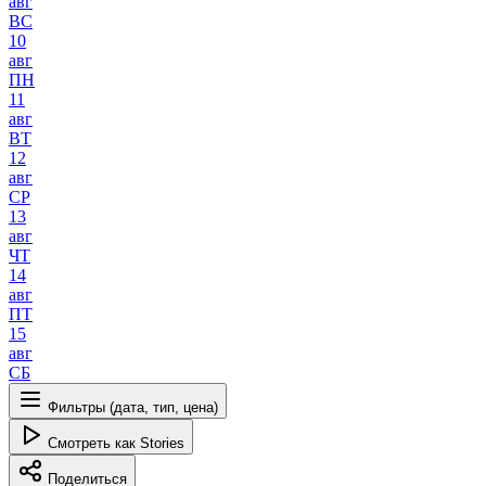
авг
ВС
10
авг
ПН
11
авг
ВТ
12
авг
СР
13
авг
ЧТ
14
авг
ПТ
15
авг
СБ
Фильтры (дата, тип, цена)
Смотреть как Stories
Поделиться