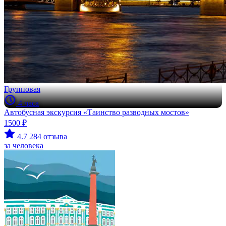
Групповая
4 часа
Автобусная экскурсия «Таинство разводных мостов»
1500 ₽
4.7
284 отзыва
за человека