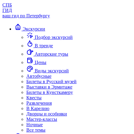
СПБ
ГИД
ваш гид по Петербургу
Экскурсии
Подбор экскурсий
В тренде
Авторские туры
Цены
Виды экскурсий
Автобусные
Билеты в Русский музей
Выставки в Эрмитаже
Билеты в Кунсткамеру
Квесты
Развлечения
В Карелию
Дворцы и особняки
Мастер-классы
Ночные
Все темы