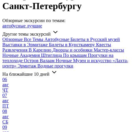
Санкт-Петербургу
Обзорные экскурсии по темам:
автобусные
лучшие
Другие темы экскурсий
Обзорные
Все
Темы
Автобусные
Билеты в Русский музей
Выставки в Эрмитаже
Билеты в Кунсткамеру
Квесты
Развлечения
В Карелию
Дворцы и особняки
Мастер-классы
Ночные
Академия Штиглица
По крышам
Прогулки на
теплоходе
Остров Валаам
Ночные
Музеи и искусство
«Лахта-
центр»
Эрмитаж
Водные прогулки
На ближайшие 10 дней
06
авг
ЧТ
07
авг
ПТ
08
авг
СБ
09