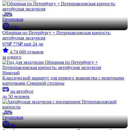
-20%
Групповая
2.5ч
Обзорная по Петербургу + Петропавловская крепость:
автобусная экскурсия
970₽
776₽
ещё 24 дн
4.74
660 отзывов
за одного
Николай
Классический маршрут для первого знакомства с визитными
карточками Северной столицы
на автобусе
до 50 человек
-20%
Групповая
3ч