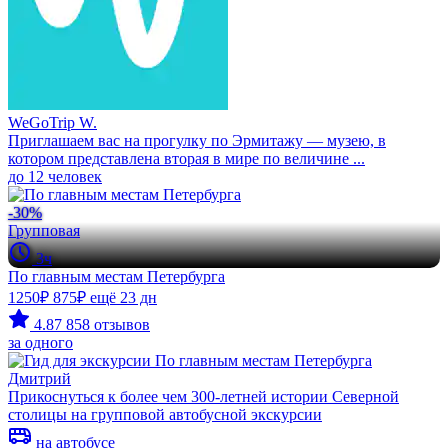
WeGoTrip W.
Приглашаем вас на прогулку по Эрмитажу — музею, в
котором представлена вторая в мире по величине ...
до 12 человек
-30%
Групповая
3ч
По главным местам Петербурга
1250₽
875₽
ещё 23 дн
4.87
858 отзывов
за одного
Дмитрий
Прикоснуться к более чем 300-летней истории Северной
столицы на групповой автобусной экскурсии
на автобусе