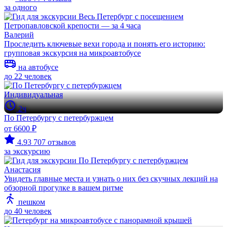
за одного
Валерий
Проследить ключевые вехи города и понять его историю:
групповая экскурсия на микроавтобусе
на автобусе
до 22 человек
Индивидуальная
2ч
По Петербургу с петербуржцем
от 6600 ₽
4.93
707 отзывов
за экскурсию
Анастасия
Увидеть главные места и узнать о них без скучных лекций на
обзорной прогулке в вашем ритме
пешком
до 40 человек