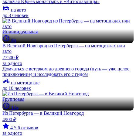
включая Юрьев монастырь и «Витославлицы»
на авто
до 3 человек
Индивидуальная
8ч
В Великий Новгород из Петербурга — на мотоциклах или
авто
27500 ₽
за одного
Домчаться с ветерком до древнего города (путь — уже целое
приключение) и исследовать его с гидом
на мотоцикле
до 10 человек
Групповая
12ч
Из Петербурга — в Великий Новгород
4900 ₽
4.5
6 отзывов
за одного