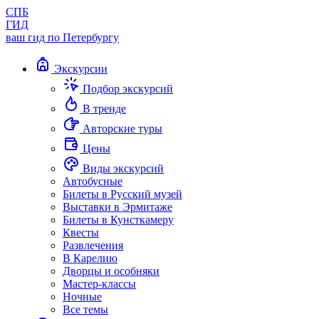
СПБ
ГИД
ваш гид по Петербургу
Экскурсии
Подбор экскурсий
В тренде
Авторские туры
Цены
Виды экскурсий
Автобусные
Билеты в Русский музей
Выставки в Эрмитаже
Билеты в Кунсткамеру
Квесты
Развлечения
В Карелию
Дворцы и особняки
Мастер-классы
Ночные
Все темы