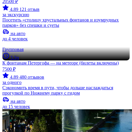
20500 ₽
4.89
121 отзыв
за экскурсию
Посетить «столицу хрустальных фонтанов и изумрудных
парков» без спешки и суеты
на авто
до 4 человек
Групповая
5.5ч
К фонтанам Петергофа — на метеоре (билеты включены)
7500 ₽
4.89
480 отзывов
за одного
Сэкономить время в пути, чтобы дольше наслаждаться
прогулкой по Нижнему парку с гидом
на авто
до 15 человек