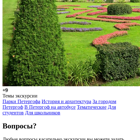
+9
Темы экскурсии
Парки Петергофа
История и архитектура
За городом
Петергоф
В Петергоф на автобусе
Тематические
Для
студентов
Для школьников
Вопросы?
Любые вопросы касательно экскурсии вы можете задать