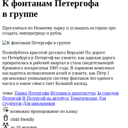
К фонтанам Петергофа
в группе
Прогуляться по Нижнему парку и услышать историю про
солдата, императрицу и рубль
Полюбуйтесь красотой русского Версаля! По дороге
из Петербурга в Петергоф вы узнаете, как царская дорога
превратилась в рабочий квартал и стала свидетельницей
Кровавого воскресенья 1905 года. В парковом комплексе
насладитесь великолепием аллей и узнаете, как Пётр I
организовал уникальную систему фонтанов без единого
насоса и какие смысл таит Большой каскад.
темы:
Парки Петергофа
История и архитектура
За городом
Петергоф
В Петергоф на автобусе
Тематические
Для
студентов
Для школьников
возможно бронирование по клику
child friendly
до 16 человек