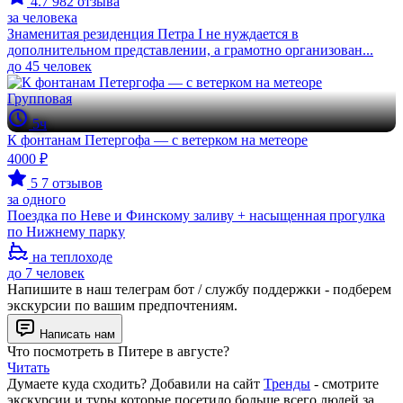
4.7
982 отзыва
за человека
Знаменитая резиденция Петра I не нуждается в
дополнительном представлении, а грамотно организован...
до 45 человек
Групповая
5ч
К фонтанам Петергофа — с ветерком на метеоре
4000 ₽
5
7 отзывов
за одного
Поездка по Неве и Финскому заливу + насыщенная прогулка
по Нижнему парку
на теплоходе
до 7 человек
Напишите в наш телеграм бот / службу поддержки - подберем
экскурсии по вашим предпочтениям.
Написать нам
Что посмотреть в Питере в августе?
Читать
Думаете куда сходить? Добавили на сайт
Тренды
- смотрите
экскурсии и туры которые посетило больше всего людей за