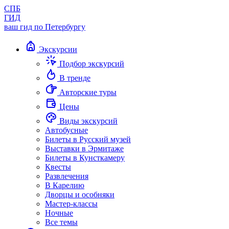
СПБ
ГИД
ваш гид по Петербургу
Экскурсии
Подбор экскурсий
В тренде
Авторские туры
Цены
Виды экскурсий
Автобусные
Билеты в Русский музей
Выставки в Эрмитаже
Билеты в Кунсткамеру
Квесты
Развлечения
В Карелию
Дворцы и особняки
Мастер-классы
Ночные
Все темы