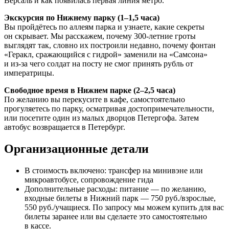
Версаль и как появилась первая линия метро.
Экскурсия по Нижнему парку (1–1,5 часа)
Вы пройдётесь по аллеям парка и узнаете, какие секреты
он скрывает. Мы расскажем, почему 300-летние гроты
выглядят так, словно их построили недавно, почему фонтан
«Геракл, сражающийся с гидрой» заменили на «Самсона»
и из-за чего солдат на посту не смог принять рубль от
императрицы.
Свободное время в Нижнем парке (2–2,5 часа)
По желанию вы перекусите в кафе, самостоятельно
прогуляетесь по парку, осматривая достопримечательности,
или посетите один из малых дворцов Петергофа. Затем
автобус возвращается в Петербург.
Организационные детали
В стоимость включено: трансфер на минивэне или
микроавтобусе, сопровождение гида
Дополнительные расходы: питание — по желанию,
входные билеты в Нижний парк — 750 руб./взрослые,
550 руб./учащиеся. По запросу мы можем купить для вас
билеты заранее или вы сделаете это самостоятельно
в кассе.