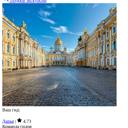
Подбор экскурсий
Ваш гид:
Дарья
|
4.73
Команда гидов