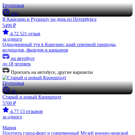
Групповая
13ч
В Карелию и Рускеалу на день из Петербурга
5490 ₽
4.72
521 отзыв
за одного
Однодневный тур в Карелию: край северной природы,
водопадов, фьордов и каньонов
на автобусе
до 18 человек
Проехать на автобусе, другие варианты
Групповая
7ч
Старый и новый Кронштадт
5700 ₽
4.77
13 отзывов
за одного
Мария
Посетить город-форт и современный Музей военно-морской