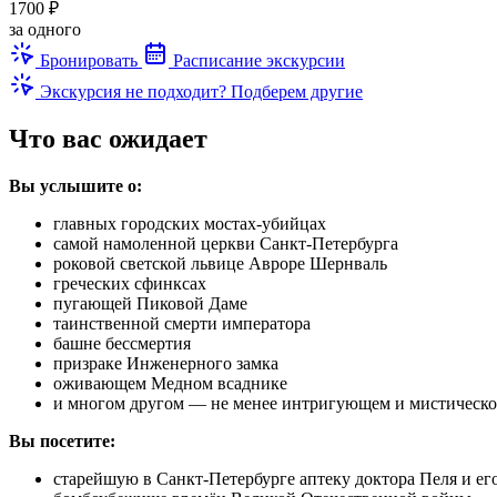
1700 ₽
за одного
Бронировать
Расписание экскурсии
Экскурсия не подходит? Подберем другие
Что вас ожидает
Вы услышите о:
главных городских мостах-убийцах
самой намоленной церкви Санкт-Петербурга
роковой светской львице Авроре Шернваль
греческих сфинксах
пугающей Пиковой Даме
таинственной смерти императора
башне бессмертия
призраке Инженерного замка
оживающем Медном всаднике
и многом другом — не менее интригующем и мистическо
Вы посетите:
старейшую в Санкт-Петербурге аптеку доктора Пеля и ег