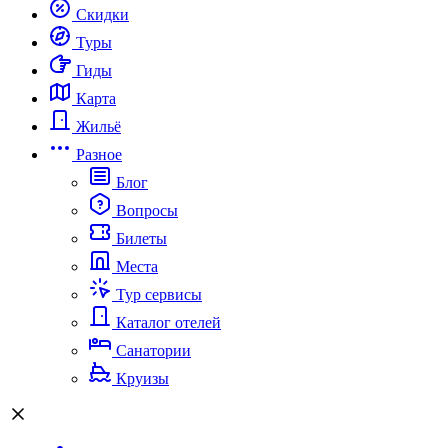
Скидки
Туры
Гиды
Карта
Жильё
Разное
Блог
Вопросы
Билеты
Места
Тур сервисы
Каталог отелей
Санатории
Круизы