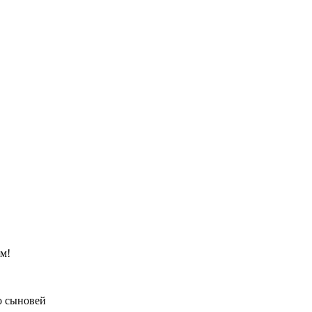
м!
о сыновей