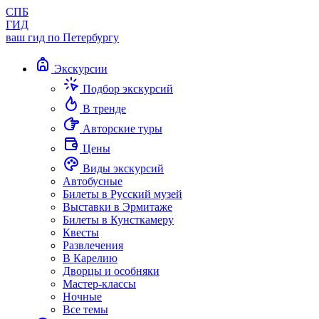
СПБ
ГИД
ваш гид по Петербургу
Экскурсии
Подбор экскурсий
В тренде
Авторские туры
Цены
Виды экскурсий
Автобусные
Билеты в Русский музей
Выставки в Эрмитаже
Билеты в Кунсткамеру
Квесты
Развлечения
В Карелию
Дворцы и особняки
Мастер-классы
Ночные
Все темы