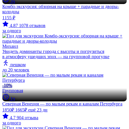
3ч
Комбо-экскурсия: обзорная на крыше + парадные и дворы-
колодцы
1155 ₽
4.87
1078 отзывов
за одного
Михаил
Увидеть доминанты города с высоты и погрузиться
в атмосферу ушедших эпох — на групповой прогулке
пешком
до 20 человек
-10%
Групповая
1ч
Северная Венеция — по малым рекам и каналам Петербурга
1850₽
1665₽
ещё 23 дн
4.7
904 отзыва
за одного