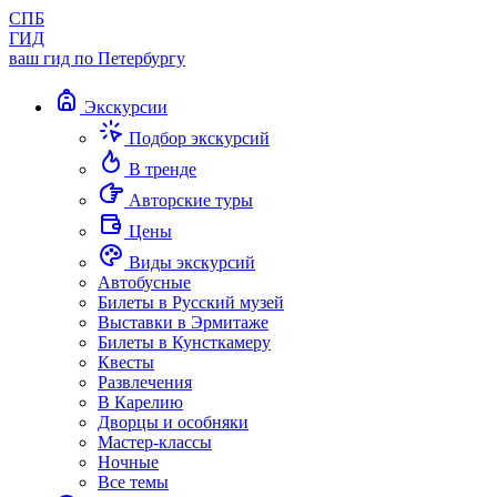
СПБ
ГИД
ваш гид по Петербургу
Экскурсии
Подбор экскурсий
В тренде
Авторские туры
Цены
Виды экскурсий
Автобусные
Билеты в Русский музей
Выставки в Эрмитаже
Билеты в Кунсткамеру
Квесты
Развлечения
В Карелию
Дворцы и особняки
Мастер-классы
Ночные
Все темы