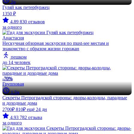
2ч
Гуляй как петербуржец
1350 ₽
4.89
830 отзывов
за одного
Анастасия
Нескучная обзорная экскурсия по must-see местам и
знакомство с образом жизни горожан
пешком
до 14 человек
-70%
Групповая
1.5ч
Секреты Петроградской стороны: дворы-колодцы, парадные
и доходные дома
2700₽
810₽
ещё 24 дн
4.93
782 отзыва
за одного