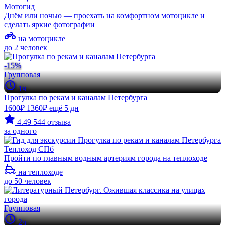
Мотогид
Днём или ночью — проехать на комфортном мотоцикле и
сделать яркие фотографии
на мотоцикле
до 2 человек
-15%
Групповая
1ч
Прогулка по рекам и каналам Петербурга
1600₽
1360₽
ещё 5 дн
4.49
544 отзыва
за одного
Теплоход СПб
Пройти по главным водным артериям города на теплоходе
на теплоходе
до 50 человек
Групповая
2ч