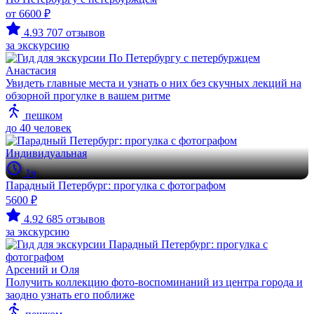
от 6600 ₽
4.93
707 отзывов
за экскурсию
Анастасия
Увидеть главные места и узнать о них без скучных лекций на
обзорной прогулке в вашем ритме
пешком
до 40 человек
Индивидуальная
1ч
Парадный Петербург: прогулка с фотографом
5600 ₽
4.92
685 отзывов
за экскурсию
Арсений и Оля
Получить коллекцию фото-воспоминаний из центра города и
заодно узнать его поближе