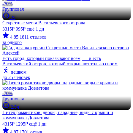
-70%
Групповая
2ч
Секретные места Васильевского острова
3315₽
995₽
ещё 1 дн
4.85
1811 отзывов
за одного
Алексей
Есть город, который показывают всем, — и есть
Васильевский остров, который открывают только своим
пешком
до 25 человек
-70%
Групповая
2.5ч
Питер романтиков: дворы, парадные, виды с крыши и
коммуналка Довлатова
4315₽
1295₽
ещё 1 дн
4.87
1701 отзыв