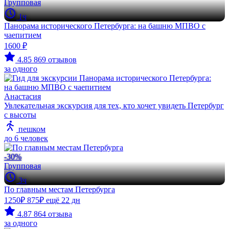
Групповая
1ч
Панорама исторического Петербурга: на башню МПВО с
чаепитием
1600 ₽
4.85
869 отзывов
за одного
Анастасия
Увлекательная экскурсия для тех, кто хочет увидеть Петербург
с высоты
пешком
до 6 человек
-30%
Групповая
3ч
По главным местам Петербурга
1250₽
875₽
ещё 22 дн
4.87
864 отзыва
за одного