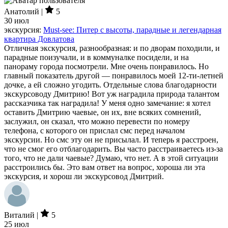
Анатолий |
5
30 июл
экскурсия:
Must-see: Питер с высоты, парадные и легендарная
квартира Довлатова
Отличная экскурсия, разнообразная: и по дворам походили, и
парадные поизучали, и в коммуналке посидели, и на
панораму города посмотрели. Мне очень понравилось. Но
главный показатель другой — понравилось моей 12-ти-летней
дочке, а ей сложно угодить. Отдельные слова благодарности
экскурсоводу Дмитрию! Вот уж наградила природа талантом
рассказчика так наградила! У меня одно замечание: я хотел
оставить Дмитрию чаевые, он их, вне всяких сомнений,
заслужил, он сказал, что можно перевести по номеру
телефона, с которого он прислал смс перед началом
экскурсии. Но смс эту он не присылал. И теперь я расстроен,
что не смог его отблагодарить. Вы часто расстраиваетесь из-за
того, что не дали чаевые? Думаю, что нет. А в этой ситуации
расстроились бы. Это вам ответ на вопрос, хороша ли эта
экскурсия, и хорош ли экскурсовод Дмитрий.
Виталий |
5
25 июл