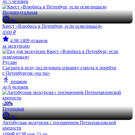
до 5 человек
Индивидуальная
4ч
Квест «Влюбись в Петербург, если осмелишься»
4500 ₽
4.98
1409 отзывов
за экскурсию
Руслан
Сыграть в игру, исследовать изнанку города и перейти
с Петербургом «на ты»
пешком
до 6 человек
-20%
Групповая
3ч
Автобусная экскурсия с посещением Петропавловской
крепости
1090₽
872₽
ещё 23 дн