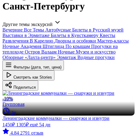
Санкт-Петербургу
Другие темы экскурсий
Вечерние
Все
Темы
Автобусные
Билеты в Русский музей
Выставки в Эрмитаже
Билеты в Кунсткамеру
Квесты
Развлечения
В Карелию
Дворцы и особняки
Мастер-классы
Ночные
Академия Штиглица
По крышам
Прогулки на
теплоходе
Остров Валаам
Ночные
Музеи и искусство
Обзорные
«Лахта-центр»
Эрмитаж
Водные прогулки
Фильтры (дата, тип, цена)
Смотреть как Stories
Поделиться
-10%
Групповая
2ч
Ленинградские коммуналки — снаружи и изнутри
1450₽
1305₽
ещё 54 дн
4.84
2791 отзыв