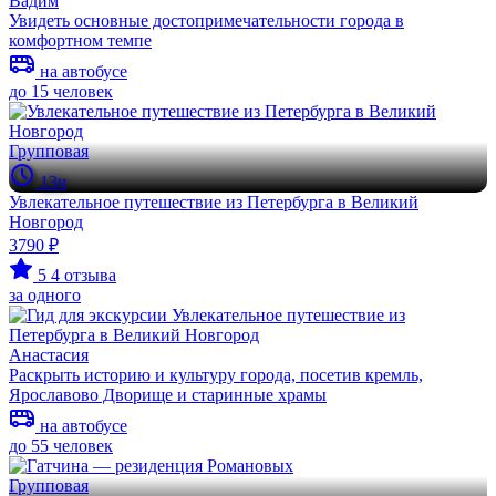
Вадим
Увидеть основные достопримечательности города в
комфортном темпе
на автобусе
до 15 человек
Групповая
13ч
Увлекательное путешествие из Петербурга в Великий
Новгород
3790 ₽
5
4 отзыва
за одного
Анастасия
Раскрыть историю и культуру города, посетив кремль,
Ярославово Дворище и старинные храмы
на автобусе
до 55 человек
Групповая