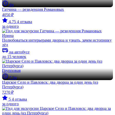
6ч
Гатчина — резиденция Романовых
4050 ₽
4.75
4 отзыва
за одного
Ирина
Полюбоваться интерьерами дворца и узнать, зачем истопнику
лёд
на автобусе
до 15 человек
Групповая
7.5ч
Царское Село и Павловск: два дворца за один день (из
Петербурга)
7270 ₽
5
4 отзыва
за одного