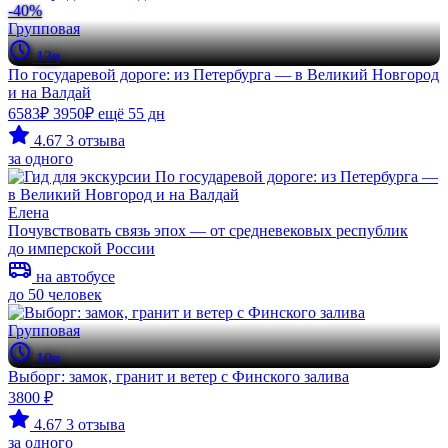
-40%
Групповая
13ч
По государевой дороге: из Петербурга — в Великий Новгород
и на Валдай
6583₽
3950₽
ещё 55 дн
4.67
3 отзыва
за одного
Елена
Почувствовать связь эпох — от средневековых республик
до имперской России
на автобусе
до 50 человек
Групповая
10ч
Выборг: замок, гранит и ветер с Финского залива
3800 ₽
4.67
3 отзыва
за одного