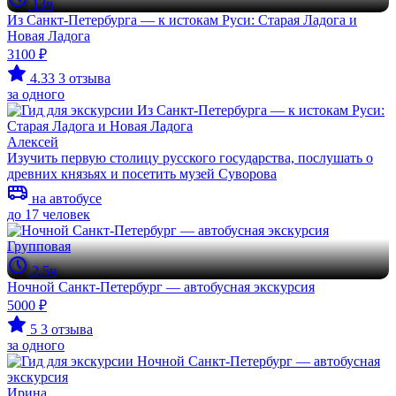
13ч
Из Санкт-Петербурга — к истокам Руси: Старая Ладога и
Новая Ладога
3100 ₽
4.33
3 отзыва
за одного
Алексей
Изучить первую столицу русского государства, послушать о
древних князьях и посетить музей Суворова
на автобусе
до 17 человек
Групповая
2.5ч
Ночной Санкт-Петербург — автобусная экскурсия
5000 ₽
5
3 отзыва
за одного
Ирина