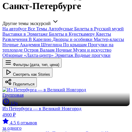
Санкт-Петербурге
Другие темы экскурсий
На автобусе
Все
Темы
Автобусные
Билеты в Русский музей
Выставки в Эрмитаже
Билеты в Кунсткамеру
Квесты
Развлечения
В Карелию
Дворцы и особняки
Мастер-классы
Ночные
Академия Штиглица
По крышам
Прогулки на
теплоходе
Остров Валаам
Ночные
Музеи и искусство
Обзорные
«Лахта-центр»
Эрмитаж
Водные прогулки
Фильтры (дата, тип, цена)
Смотреть как Stories
Поделиться
Групповая
12ч
Из Петербурга — в Великий Новгород
4900 ₽
4.5
6 отзывов
за одного