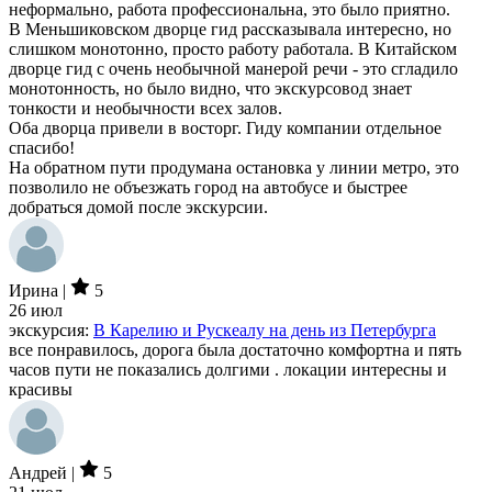
неформально, работа профессиональна, это было приятно.
В Меньшиковском дворце гид рассказывала интересно, но
слишком монотонно, просто работу работала. В Китайском
дворце гид с очень необычной манерой речи - это сгладило
монотонность, но было видно, что экскурсовод знает
тонкости и необычности всех залов.
Оба дворца привели в восторг. Гиду компании отдельное
спасибо!
На обратном пути продумана остановка у линии метро, это
позволило не объезжать город на автобусе и быстрее
добраться домой после экскурсии.
Ирина |
5
26 июл
экскурсия:
В Карелию и Рускеалу на день из Петербурга
все понравилось, дорога была достаточно комфортна и пять
часов пути не показались долгими . локации интересны и
красивы
Андрей |
5