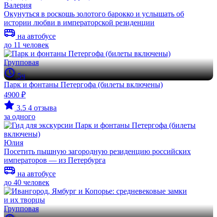
Валерия
Окунуться в роскошь золотого барокко и услышать об
истории любви в императорской резиденции
на автобусе
до 11 человек
Групповая
5ч
Парк и фонтаны Петергофа (билеты включены)
4900 ₽
3.5
4 отзыва
за одного
Юлия
Посетить пышную загородную резиденцию российских
императоров — из Петербурга
на автобусе
до 40 человек
Групповая