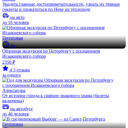
Увидеть главные достопримечательности, узнать их тёмные
секреты и прокатиться по Неве на теплоходе
на авто
до 16 человек
Групповая
3ч
Обзорная экскурсия по Петербургу с посещением
Исаакиевского собора
2350 ₽
4
3 отзыва
за одного
Александра
От истории города к сиянию знакового храма (билеты
включены)
на автобусе
до 46 человек
Групповая