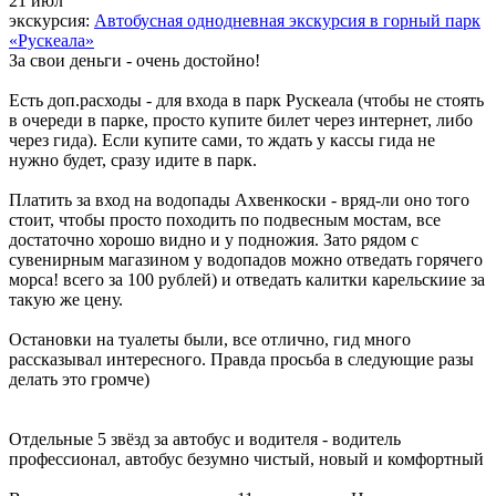
21 июл
экскурсия:
Автобусная однодневная экскурсия в горный парк
«Рускеала»
За свои деньги - очень достойно!
Есть доп.расходы - для входа в парк Рускеала (чтобы не стоять
в очереди в парке, просто купите билет через интернет, либо
через гида). Если купите сами, то ждать у кассы гида не
нужно будет, сразу идите в парк.
Платить за вход на водопады Ахвенкоски - вряд-ли оно того
стоит, чтобы просто походить по подвесным мостам, все
достаточно хорошо видно и у подножия. Зато рядом с
сувенирным магазином у водопадов можно отведать горячего
морса! всего за 100 рублей) и отведать калитки карельскиие за
такую же цену.
Остановки на туалеты были, все отлично, гид много
рассказывал интересного. Правда просьба в следующие разы
делать это громче)
Отдельные 5 звёзд за автобус и водителя - водитель
профессионал, автобус безумно чистый, новый и комфортный