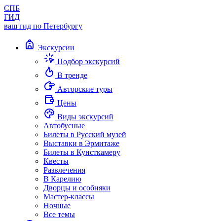
СПБ
ГИД
ваш гид по Петербургу
Экскурсии
Подбор экскурсий
В тренде
Авторские туры
Цены
Виды экскурсий
Автобусные
Билеты в Русский музей
Выставки в Эрмитаже
Билеты в Кунсткамеру
Квесты
Развлечения
В Карелию
Дворцы и особняки
Мастер-классы
Ночные
Все темы