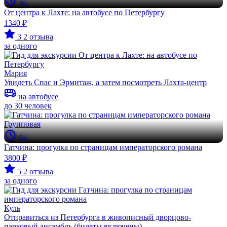
4ч
От центра к Лахте: на автобусе по Петербургу
1340 ₽
3
2 отзыва
за одного
Мария
Увидеть Спас и Эрмитаж, а затем посмотреть Лахта-центр
на автобусе
до 30 человек
Групповая
6ч
Гатчина: прогулка по страницам императорского романа
3800 ₽
5
2 отзыва
за одного
Куль
Отправиться из Петербурга в живописный дворцово-
парковый ансамбль (билеты включены)