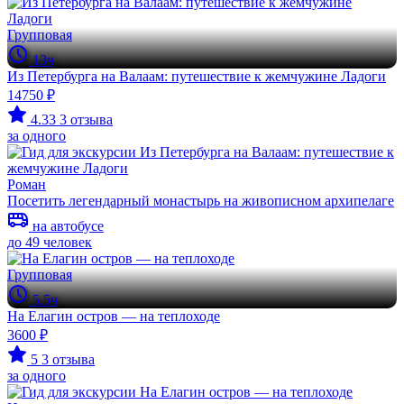
Групповая
13ч
Из Петербурга на Валаам: путешествие к жемчужине Ладоги
14750 ₽
4.33
3 отзыва
за одного
Роман
Посетить легендарный монастырь на живописном архипелаге
на автобусе
до 49 человек
Групповая
5.5ч
На Елагин остров — на теплоходе
3600 ₽
5
3 отзыва
за одного