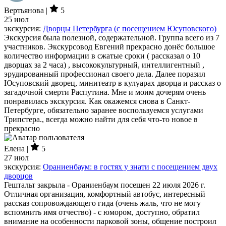
Вертьянова |
5
25 июл
экскурсия:
Дворцы Петербурга (с посещением Юсуповского)
Экскурсия была полезной, содержательной. Группа всего из 7
участников. Экскурсовод Евгений прекрасно донёс большое
количество информации в сжатые сроки ( рассказал о 10
дворцах за 2 часа) , высококультурный, интеллигентный ,
эрудированный профессионал своего дела. Далее поразил
Юсуповский дворец, минитеатр в кулуарах дворца и рассказ о
загадочной смерти Распутина. Мне и моим дочерям очень
понравилась экскурсия. Как окажемся снова в Санкт-
Петербурге, обязательно заранее воспользуемся услугами
Трипстера., всегда можно найти для себя что-то новое в
прекрасно
Елена |
5
27 июл
экскурсия:
Ораниенбаум: в гостях у знати с посещением двух
дворцов
Гештальт закрыла - Ораниенбаум посещен 22 июля 2026 г.
Отличная организация, комфортный автобус, интересный
рассказ сопровождающего гида (очень жаль, что не могу
вспомнить имя отчество) - с юмором, доступно, обратил
внимание на особенности парковой зоны, общение построил