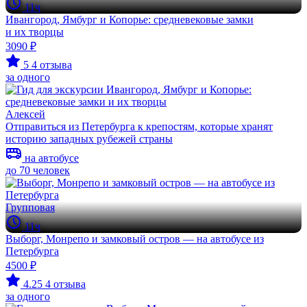
11ч
Ивангород, Ямбург и Копорье: средневековые замки
и их творцы
3090 ₽
5
4 отзыва
за одного
Алексей
Отправиться из Петербурга к крепостям, которые хранят
историю западных рубежей страны
на автобусе
до 70 человек
Групповая
11ч
Выборг, Монрепо и замковый остров — на автобусе из
Петербурга
4500 ₽
4.25
4 отзыва
за одного