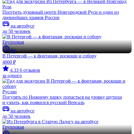
Роза
Посетить духовный центр Новгородской Руси и один из
древнейших храмов России
на автобусе
до 50 человек
Групповая
6ч
В Петергоф — к фонтанам, роскоши и собору
4000 ₽
4.33
6 отзывов
за одного
Руслан
Погулять по Нижнему парку, попасться на уловку шутихи
и узнать, как появился русский Версаль
на автобусе
до 50 человек
Групповая