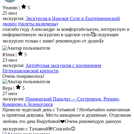
Унанян |
5
25 июл
экскурсия:
Экскурсия в Царское Село и Екатерининский
дворец (билеты включены)
спасибо гиду Александре за комфортабельную, интересную и
информативную экскурсию в царское село🥰следующие
экскурсии только с вами! рекомендую от души👍
Юлия |
5
23 июл
экскурсия:
Автобусная экскурсия с посещением
Петропавловской крепости
Очень понравилось!
Вера |
5
27 июл
экскурсия:
Приморский Парадиз — Сестрорецк, Репино,
Комарово и Зеленогорск
Провели чудесный день с Татьяной ! Необычайно начитанная
и приятная девушка. Места шикарные и душевные. Отдельная
любовь это дача Вырубовой❤️Очень рекомендую данную
экскурсию с Татьяной🌺Спасибо😊