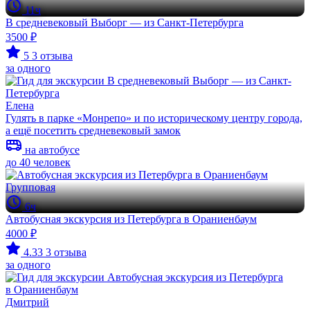
11ч
В средневековый Выборг — из Санкт-Петербурга
3500 ₽
5
3 отзыва
за одного
Елена
Гулять в парке «Монрепо» и по историческому центру города,
а ещё посетить средневековый замок
на автобусе
до 40 человек
Групповая
6ч
Автобусная экскурсия из Петербурга в Ораниенбаум
4000 ₽
4.33
3 отзыва
за одного
Дмитрий