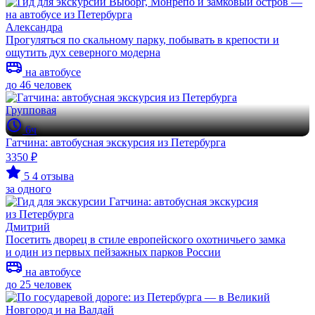
Александра
Прогуляться по скальному парку, побывать в крепости и
ощутить дух северного модерна
на автобусе
до 46 человек
Групповая
6ч
Гатчина: автобусная экскурсия из Петербурга
3350 ₽
5
4 отзыва
за одного
Дмитрий
Посетить дворец в стиле европейского охотничьего замка
и один из первых пейзажных парков России
на автобусе
до 25 человек