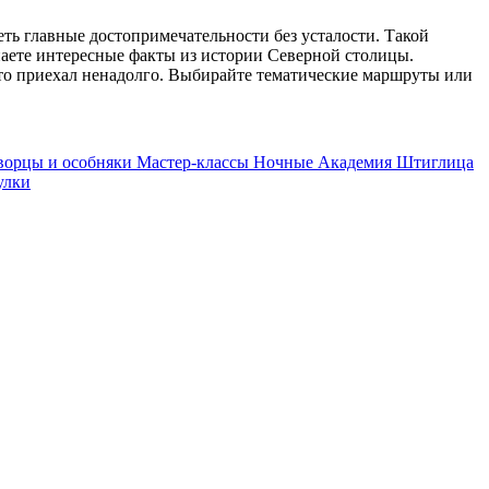
еть главные достопримечательности без усталости. Такой
наете интересные факты из истории Северной столицы.
 кто приехал ненадолго. Выбирайте тематические маршруты или
ворцы и особняки
Мастер-классы
Ночные
Академия Штиглица
улки