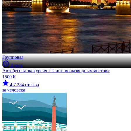
Групповая
4 часа
Автобусная экскурсия «Таинство разводных мостов»
1500 ₽
4.7
284 отзыва
за человека