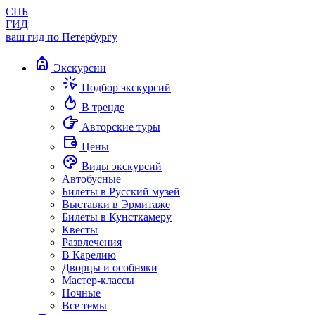
СПБ
ГИД
ваш гид по Петербургу
Экскурсии
Подбор экскурсий
В тренде
Авторские туры
Цены
Виды экскурсий
Автобусные
Билеты в Русский музей
Выставки в Эрмитаже
Билеты в Кунсткамеру
Квесты
Развлечения
В Карелию
Дворцы и особняки
Мастер-классы
Ночные
Все темы