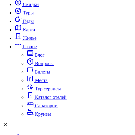
Скидки
Туры
Гиды
Карта
Жильё
Разное
Блог
Вопросы
Билеты
Места
Тур сервисы
Каталог отелей
Санатории
Круизы