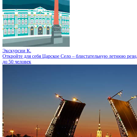
Экскурсии К.
Откройте для себя Царское Село – блистательную летнюю рези
до 50 человек