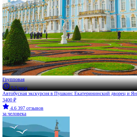
Групповая
5.5 часа
Автобусная экскурсия в Пушкин: Екатерининский дворец и Ян
3400 ₽
4.6
397 отзывов
за человека