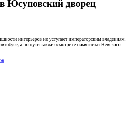
 в Юсуповский дворец
ышности интерьеров не уступает императорским владениям.
автобусе, а по пути также осмотрите памятники Невского
ов