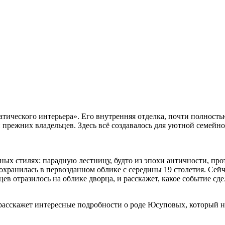
тического интерьера». Его внутренняя отделка, почти полност
режних владельцев. Здесь всё создавалось для уютной семейно
ных стилях: парадную лестницу, будто из эпохи античности, п
хранилась в первозданном облике с середины 19 столетия. Сейча
ев отразилось на облике дворца, и расскажет, какое событие сде
расскажет интересные подробности о роде Юсуповых, который н