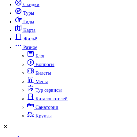
Скидки
Туры
Гиды
Карта
Жильё
Разное
Блог
Вопросы
Билеты
Места
Тур сервисы
Каталог отелей
Санатории
Круизы