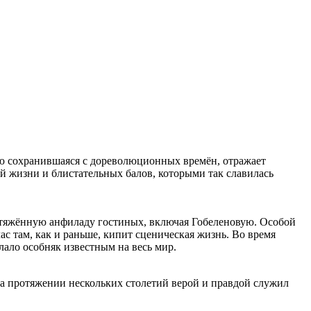
ью сохранившаяся с дореволюционных времён, отражает
й жизни и блистательных балов, которыми так славилась
ротяжённую анфиладу гостиных, включая Гобеленовую. Особой
с там, как и раньше, кипит сценическая жизнь. Во время
лало особняк известным на весь мир.
а протяжении нескольких столетий верой и правдой служил