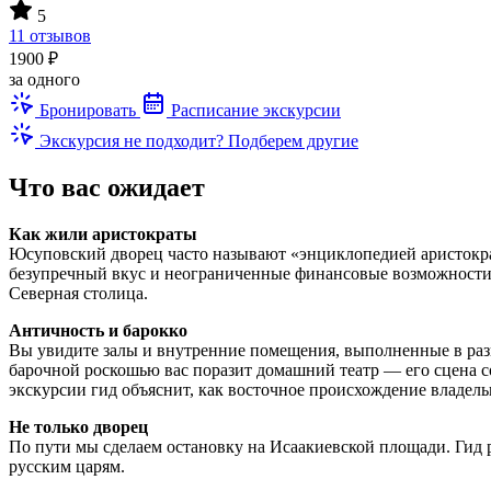
5
11 отзывов
1900 ₽
за одного
Бронировать
Расписание экскурсии
Экскурсия не подходит? Подберем другие
Что вас ожидает
Как жили аристократы
Юсуповский дворец часто называют «энциклопедией аристокра
безупречный вкус и неограниченные финансовые возможности п
Северная столица.
Античность и барокко
Вы увидите залы и внутренние помещения, выполненные в раз
барочной роскошью вас поразит домашний театр — его сцена со
экскурсии гид объяснит, как восточное происхождение владельц
Не только дворец
По пути мы сделаем остановку на Исаакиевской площади. Гид 
русским царям.