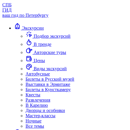
СПБ
ГИД
ваш гид по Петербургу
Экскурсии
Подбор экскурсий
В тренде
Авторские туры
Цены
Виды экскурсий
Автобусные
Билеты в Русский музей
Выставки в Эрмитаже
Билеты в Кунсткамеру
Квесты
Развлечения
В Карелию
Дворцы и особняки
Мастер-классы
Ночные
Все темы