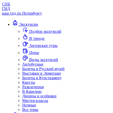
СПБ
ГИД
ваш гид по Петербургу
Экскурсии
Подбор экскурсий
В тренде
Авторские туры
Цены
Виды экскурсий
Автобусные
Билеты в Русский музей
Выставки в Эрмитаже
Билеты в Кунсткамеру
Квесты
Развлечения
В Карелию
Дворцы и особняки
Мастер-классы
Ночные
Все темы