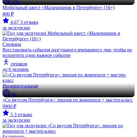
2.5ч
Мобильный квест «Мальчишник в Петербурге» (16+)
800 ₽
4.67
3 отзыва
за экскурсию
Снежана
Восстановить события разгульного вчерашнего дня, чтобы не
испортить одно важное событие
пешком
до 6 человек
Индивидуальная
2ч
«Со вкусом Петербурга»: лекция по живописи + мастер-класс
9900 ₽
5
3 отзыва
за экскурсию
Екатерина