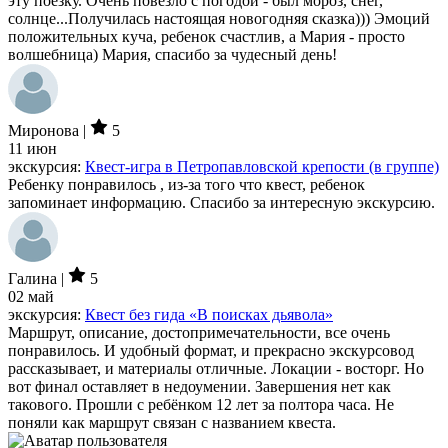
эту поезку. Очень повезло с погодой - был мороз, снег,
солнце...Получилась настоящая новогодняя сказка))) Эмоций
положительных куча, ребенок счастлив, а Мария - просто
волшебница) Мария, спасибо за чудесный день!
Миронова |
5
11 июн
экскурсия:
Квест-игра в Петропавловской крепости (в группе)
Ребенку понравилось , из-за того что квест, ребенок
запоминает информацию. Спасибо за интересную экскурсию.
Галина |
5
02 май
экскурсия:
Квест без гида «В поисках дьявола»
Маршрут, описание, достопримечательности, все очень
понравилось. И удобный формат, и прекрасно экскурсовод
рассказывает, и материалы отличные. Локации - восторг. Но
вот финал оставляет в недоумении. Завершения нет как
такового. Прошли с ребёнком 12 лет за полтора часа. Не
поняли как маршрут связан с названием квеста.