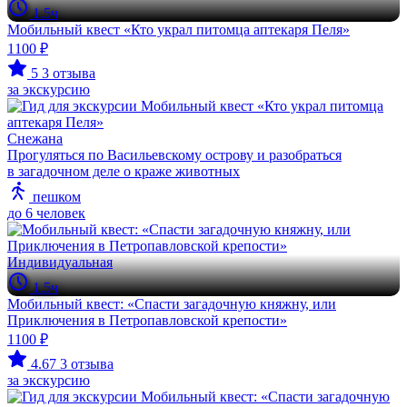
1.5ч
Мобильный квест «Кто украл питомца аптекаря Пеля»
1100 ₽
5
3 отзыва
за экскурсию
Снежана
Прогуляться по Васильевскому острову и разобраться
в загадочном деле о краже животных
пешком
до 6 человек
Индивидуальная
1.5ч
Мобильный квест: «Спасти загадочную княжну, или
Приключения в Петропавловской крепости»
1100 ₽
4.67
3 отзыва
за экскурсию