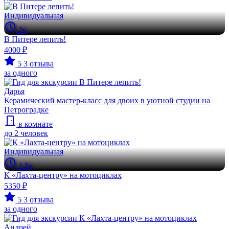
Индивидуальная
2ч
В Питере лепить!
4000 ₽
5
3 отзыва
за одного
Дарья
Керамический мастер-класс для двоих в уютной студии на
Петроградке
в комнате
до 2 человек
Индивидуальная
1.5ч
К «Лахта-центру» на мотоциклах
5350 ₽
5
3 отзыва
за одного
Андрей