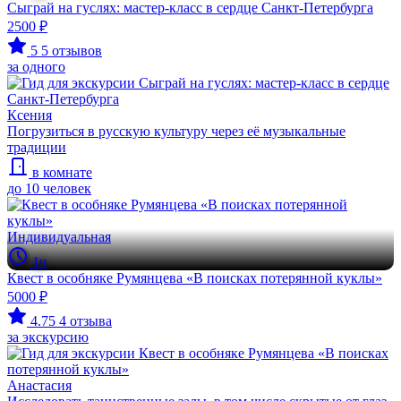
Сыграй на гуслях: мастер-класс в сердце Санкт-Петербурга
2500 ₽
5
5 отзывов
за одного
Ксения
Погрузиться в русскую культуру через её музыкальные
традиции
в комнате
до 10 человек
Индивидуальная
1ч
Квест в особняке Румянцева «В поисках потерянной куклы»
5000 ₽
4.75
4 отзыва
за экскурсию
Анастасия