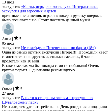
13 июл
экскурсия:
«Карты, игры, ловкость рук». Интерактивная
экскурсия для взрослых и детей
приятные впечатления, играли в покер и рулетку впервые,
было познавательно. Стоит посетить данный музей.
Анна |
5
05 июл
экскурсия:
Не спит(ь)ся в Питере: квест по барам (18+)
Одна из самых крутых экскурсий Питера!!!! Проходили квест
самостоятельно с друзьями, столько смеялись, 6 часов
пролетели как 10 мин!
В таких местах мы бы никогда сами не побывали! Очень
крутой формат! Однозначно рекомендую🤘
Ольга |
5
27 июн
экскурсия:
В гости к северным оленям + прогулка по
Шуваловскому парку
Не знали, чем удивить ребенка на День рождения и подарили