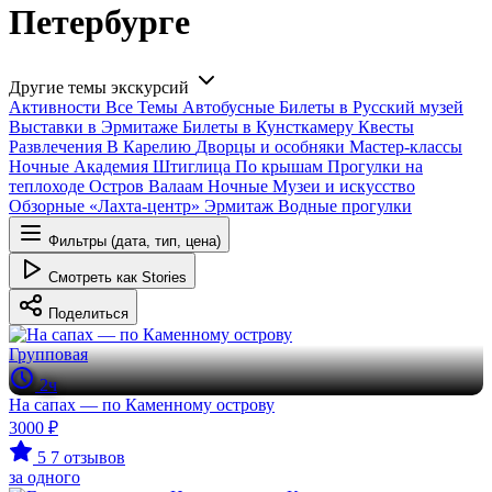
Петербурге
Другие темы экскурсий
Активности
Все
Темы
Автобусные
Билеты в Русский музей
Выставки в Эрмитаже
Билеты в Кунсткамеру
Квесты
Развлечения
В Карелию
Дворцы и особняки
Мастер-классы
Ночные
Академия Штиглица
По крышам
Прогулки на
теплоходе
Остров Валаам
Ночные
Музеи и искусство
Обзорные
«Лахта-центр»
Эрмитаж
Водные прогулки
Фильтры (дата, тип, цена)
Смотреть как Stories
Поделиться
Групповая
2ч
На сапах — по Каменному острову
3000 ₽
5
7 отзывов
за одного