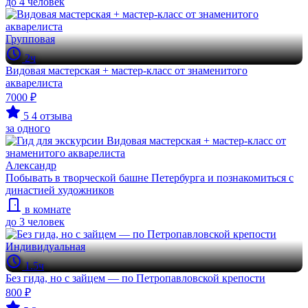
до 4 человек
Групповая
2ч
Видовая мастерская + мастер-класс от знаменитого
акварелиста
7000 ₽
5
4 отзыва
за одного
Александр
Побывать в творческой башне Петербурга и познакомиться с
династией художников
в комнате
до 3 человек
Индивидуальная
1.5ч
Без гида, но с зайцем — по Петропавловской крепости
800 ₽