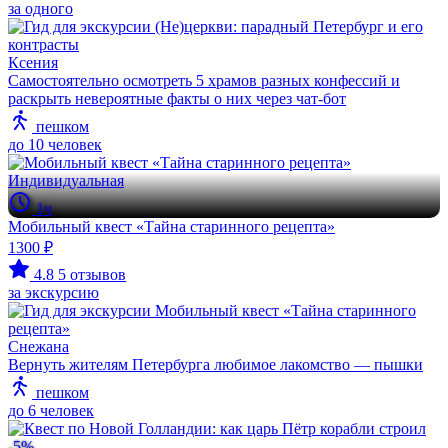
за одного
Ксения
Самостоятельно осмотреть 5 храмов разных конфессий и
раскрыть невероятные факты о них через чат-бот
пешком
до 10 человек
Индивидуальная
1ч
Мобильный квест «Тайна старинного рецепта»
1300 ₽
4.8
5 отзывов
за экскурсию
Снежана
Вернуть жителям Петербурга любимое лакомство — пышки
пешком
до 6 человек
-5%