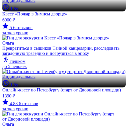
Индивидуальная
1.5ч
Квест «Пожар в Зимнем дворце»
6900 ₽
5
6 отзывов
за экскурсию
Ольга
Превратиться в сыщиков Тайной канцелярии, расследовать
загадочную трагедию и погрузиться в эпоху
пешком
до 5 человек
Индивидуальная
1.5ч
Онлайн-квест по Петербургу (старт от Дворцовой площади)
1390 ₽
4.83
6 отзывов
за экскурсию
Ольга