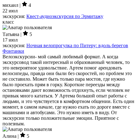
михаил |
4
22 июл
экскурсия:
Квест-аудиоэкскурсия по Эрмитажу
класс
Татьяна |
5
17 июл
экскурсия:
Ночная велопрогулка по Питеру: вдоль берегов
Фонтанки
Велоэкскурсии- мой самый любимый формат. А когда
экскурсовод такой интересный и образованный человек, то
это невероятное удовольствие. Артем помог арендовать
велосипеды, правда они были без скоростей, но проблем это
не составило. Может быть только пара мостов, где нужно
было проехать прям в горку. Короткие переезды между
остановками дают возможность отдохнуть, если человек не
привык много кататься. У Артема большой опыт работы с
людьми, и это чувствуется в комфортном общении. Есть один
момент, в самом начале, где нужно ехать по дороге вместе с
машинами и автобусами. Это нужно иметь в виду. От
экскурсии только положительные эмоции. Приятное с
полезным.
Алина |
5