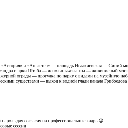
 «Астория» и «Англетер» — площадь Исаакиевская — Синий мо
ксандра и арки Штаба — исполины-атланты — живописный мост
 ажурной ограды — прогулка по парку с видами на музейную на
ескими существами — выход к водной глади канала Грибоедова
 пароль для согласия на профессиональные кадры😉
совые сессии