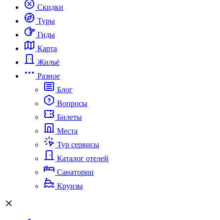
Скидки
Туры
Гиды
Карта
Жильё
Разное
Блог
Вопросы
Билеты
Места
Тур сервисы
Каталог отелей
Санатории
Круизы