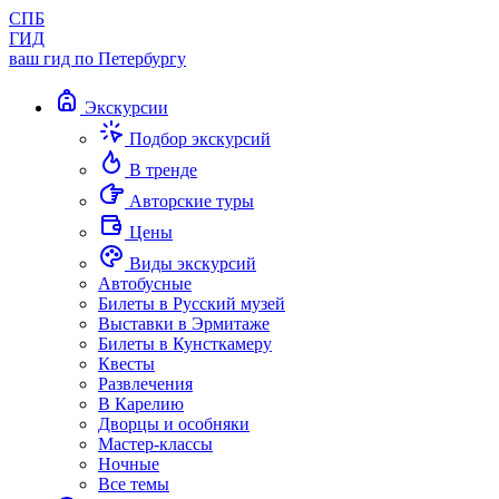
СПБ
ГИД
ваш гид по Петербургу
Экскурсии
Подбор экскурсий
В тренде
Авторские туры
Цены
Виды экскурсий
Автобусные
Билеты в Русский музей
Выставки в Эрмитаже
Билеты в Кунсткамеру
Квесты
Развлечения
В Карелию
Дворцы и особняки
Мастер-классы
Ночные
Все темы