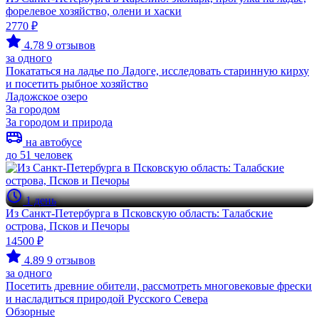
форелевое хозяйство, олени и хаски
2770 ₽
4.78
9 отзывов
за одного
Покататься на ладье по Ладоге, исследовать старинную кирху
и посетить рыбное хозяйство
Ладожское озеро
За городом
За городом и природа
на автобусе
до 51 человек
1 день
Из Санкт-Петербурга в Псковскую область: Талабские
острова, Псков и Печоры
14500 ₽
4.89
9 отзывов
за одного
Посетить древние обители, рассмотреть многовековые фрески
и насладиться природой Русского Севера
Обзорные