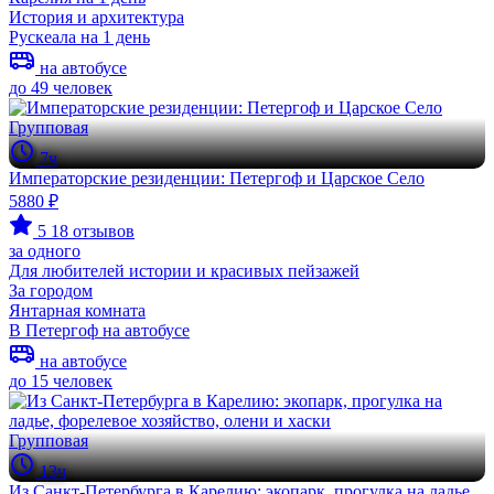
История и архитектура
Рускеала на 1 день
на автобусе
до 49 человек
Групповая
7ч
Императорские резиденции: Петергоф и Царское Село
5880 ₽
5
18 отзывов
за одного
Для любителей истории и красивых пейзажей
За городом
Янтарная комната
В Петергоф на автобусе
на автобусе
до 15 человек
Групповая
13ч
Из Санкт-Петербурга в Карелию: экопарк, прогулка на ладье,