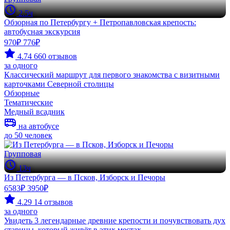
2.5ч
Обзорная по Петербургу + Петропавловская крепость:
автобусная экскурсия
970₽
776₽
4.74
660 отзывов
за одного
Классический маршрут для первого знакомства с визитными
карточками Северной столицы
Обзорные
Тематические
Медный всадник
на автобусе
до 50 человек
Групповая
13ч
Из Петербурга — в Псков, Изборск и Печоры
6583₽
3950₽
4.29
14 отзывов
за одного
Увидеть 3 легендарные древние крепости и почувствовать дух
старины, который живёт в этих местах