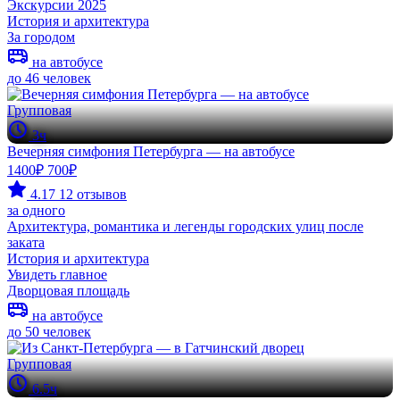
Экскурсии 2025
История и архитектура
За городом
на автобусе
до 46 человек
Групповая
3ч
Вечерняя симфония Петербурга — на автобусе
1400₽
700₽
4.17
12 отзывов
за одного
Архитектура, романтика и легенды городских улиц после
заката
История и архитектура
Увидеть главное
Дворцовая площадь
на автобусе
до 50 человек
Групповая
6.5ч