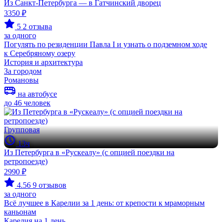
Из Санкт-Петербурга — в Гатчинский дворец
3350 ₽
5
2 отзыва
за одного
Погулять по резиденции Павла I и узнать о подземном ходе
к Серебряному озеру
История и архитектура
За городом
Романовы
на автобусе
до 46 человек
Групповая
13ч
Из Петербурга в «Рускеалу» (с опцией поездки на
ретропоезде)
2990 ₽
4.56
9 отзывов
за одного
Всё лучшее в Карелии за 1 день: от крепости к мраморным
каньонам
Карелия на 1 день