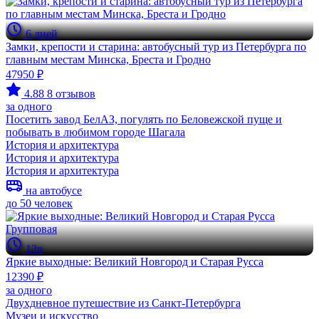
6 дней
Замки, крепости и старина: автобусный тур из Петербурга по
главным местам Минска, Бреста и Гродно
47950 ₽
4.88
8 отзывов
за одного
Посетить завод БелАЗ, погулять по Беловежской пуще и
побывать в любимом городе Шагала
История и архитектура
История и архитектура
История и архитектура
на автобусе
до 50 человек
Групповая
13ч
Яркие выходные: Великий Новгород и Старая Русса
12390 ₽
за одного
Двухдневное путешествие из Санкт-Петербурга
Музеи и искусство