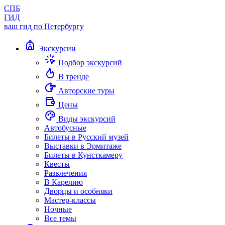
СПБ
ГИД
ваш гид по Петербургу
Экскурсии
Подбор экскурсий
В тренде
Авторские туры
Цены
Виды экскурсий
Автобусные
Билеты в Русский музей
Выставки в Эрмитаже
Билеты в Кунсткамеру
Квесты
Развлечения
В Карелию
Дворцы и особняки
Мастер-классы
Ночные
Все темы