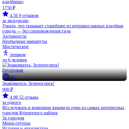
кладбища»
1750 ₽
4.56
9 отзывов
за экскурсию
Узнать, что скрывает старейшее из неправославных кладбищ
города — без сопровождения гида
Активности
Необычные маршруты
Мистические
пешком
до 6 человек
Групповая
3ч
Знакомьтесь, Зеленогорск!
900 ₽
4.98
52 отзыва
за одного
Исследовать в компании краеведа один из самых интересных
городов Курортного района
За городом
Мини-группы
История и архитектура