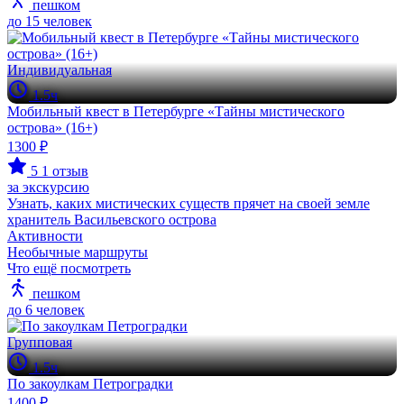
пешком
до 15 человек
Индивидуальная
1.5ч
Мобильный квест в Петербурге «Тайны мистического
острова» (16+)
1300 ₽
5
1 отзыв
за экскурсию
Узнать, каких мистических существ прячет на своей земле
хранитель Васильевского острова
Активности
Необычные маршруты
Что ещё посмотреть
пешком
до 6 человек
Групповая
1.5ч
По закоулкам Петроградки
1400 ₽