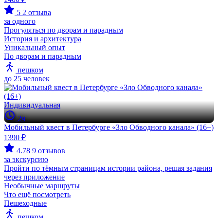
5
2 отзыва
за одного
Прогуляться по дворам и парадным
История и архитектура
Уникальный опыт
По дворам и парадным
пешком
до 25 человек
Индивидуальная
2ч
Мобильный квест в Петербурге «Зло Обводного канала» (16+)
1390 ₽
4.78
9 отзывов
за экскурсию
Пройти по тёмным страницам истории района, решая задания
через приложение
Необычные маршруты
Что ещё посмотреть
Пешеходные
пешком