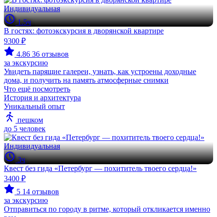
Индивидуальная
1.5ч
В гостях: фотоэкскурсия в дворянской квартире
9300 ₽
4.86
36 отзывов
за экскурсию
Увидеть парящие галереи, узнать, как устроены доходные
дома, и получить на память атмосферные снимки
Что ещё посмотреть
История и архитектура
Уникальный опыт
пешком
до 5 человек
Индивидуальная
3ч
Квест без гида «Петербург — похититель твоего сердца!»
3400 ₽
5
14 отзывов
за экскурсию
Отправиться по городу в ритме, который откликается именно