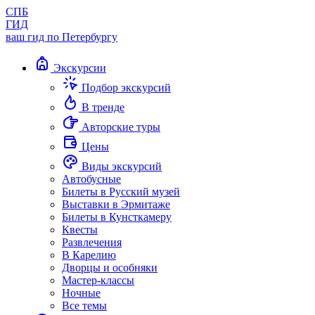
СПБ
ГИД
ваш гид по Петербургу
Экскурсии
Подбор экскурсий
В тренде
Авторские туры
Цены
Виды экскурсий
Автобусные
Билеты в Русский музей
Выставки в Эрмитаже
Билеты в Кунсткамеру
Квесты
Развлечения
В Карелию
Дворцы и особняки
Мастер-классы
Ночные
Все темы