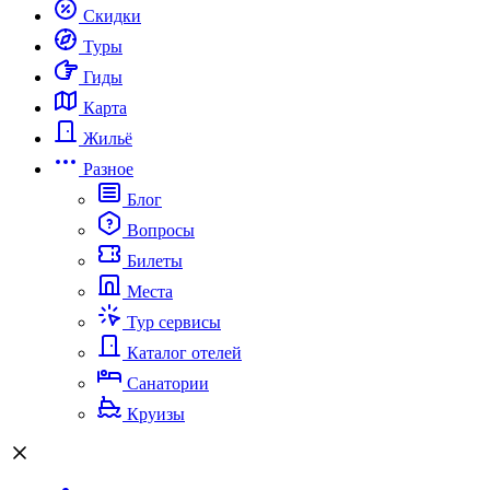
Скидки
Туры
Гиды
Карта
Жильё
Разное
Блог
Вопросы
Билеты
Места
Тур сервисы
Каталог отелей
Санатории
Круизы