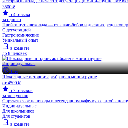
История шоколада: начало + дегустация (в мини-группе, всё вк
3500 ₽
5
4 отзыва
за одного
Пройти путь шоколада — от какао-бобов и древних рецептов д
С дегустацией
Гастрономические
Уникальный опыт
в комнате
до 8 человек
Индивидуальная
1.5ч
Шоколадные истории: арт-бранч в мини-группе
от 4500 ₽
5
7 отзывов
за экскурсию
Спрятаться от непогоды в легендарном кафе-музее, чтобы погр
Индивидуальные
Для школьников
Для студентов
в комнате