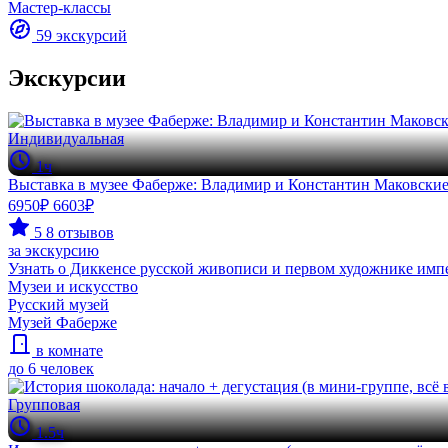
Мастер-классы
59 экскурсий
Экскурсии
Индивидуальная
1ч
Выставка в музее Фаберже: Владимир и Константин Маковские (
6950₽
6603₽
5
8 отзывов
за экскурсию
Узнать о Диккенсе русской живописи и первом художнике имп
Музеи и искусство
Русский музей
Музей Фаберже
в комнате
до 6 человек
Групповая
1.5ч