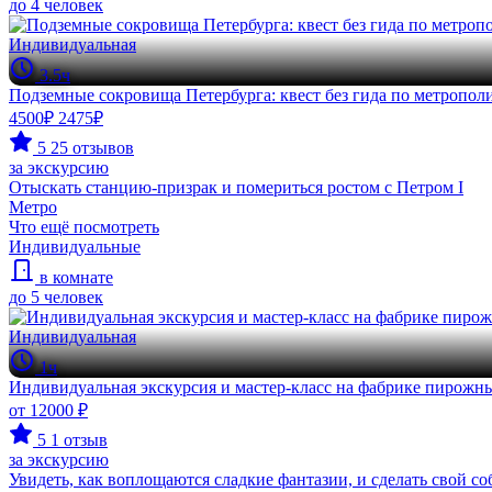
до 4 человек
Индивидуальная
3.5ч
Подземные сокровища Петербурга: квест без гида по метропол
4500₽
2475₽
5
25 отзывов
за экскурсию
Отыскать станцию-призрак и помериться ростом с Петром I
Метро
Что ещё посмотреть
Индивидуальные
в комнате
до 5 человек
Индивидуальная
1ч
Индивидуальная экскурсия и мастер-класс на фабрике пирожн
от 12000 ₽
5
1 отзыв
за экскурсию
Увидеть, как воплощаются сладкие фантазии, и сделать свой с