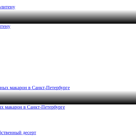
итену
ых макарон в Санкт-Петербурге
обственный десерт