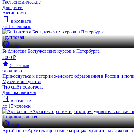
Гастрономические
Для детей
Активности
в комнате
до 15 человек
Групповая
1.5ч
Библиотека Бестужевских курсов в Петербурге
2000 ₽
5
1 отзыв
за одного
Прикоснуться к истории женского образования в России и по
Музеи и искусство
Что ещё посмотреть
Для школьников
в комнате
до 15 человек
Индивидуальная
2.5ч
Арт-бранч «Архитектор и императрица»: удивительная жизнь г