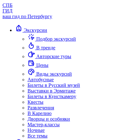
СПБ
ГИД
ваш гид по Петербургу
Экскурсии
Подбор экскурсий
В тренде
Авторские туры
Цены
Виды экскурсий
Автобусные
Билеты в Русский музей
Выставки в Эрмитаже
Билеты в Кунсткамеру
Квесты
Развлечения
В Карелию
Дворцы и особняки
Мастер-классы
Ночные
Все темы