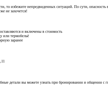
ти, то избежите непредвиденных ситуаций. По сути, опасность 
же не захочется!
доставляются и включены в стоимость
у или термобельё
орную заранее
.11
бные детали вы можете узнать при бронировании и общении с г