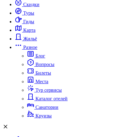
Скидки
Туры
Гиды
Карта
Жильё
Разное
Блог
Вопросы
Билеты
Места
Тур сервисы
Каталог отелей
Санатории
Круизы