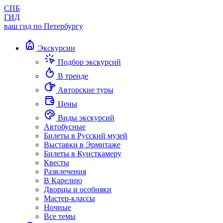
СПБ
ГИД
ваш гид по Петербургу
Экскурсии
Подбор экскурсий
В тренде
Авторские туры
Цены
Виды экскурсий
Автобусные
Билеты в Русский музей
Выставки в Эрмитаже
Билеты в Кунсткамеру
Квесты
Развлечения
В Карелию
Дворцы и особняки
Мастер-классы
Ночные
Все темы