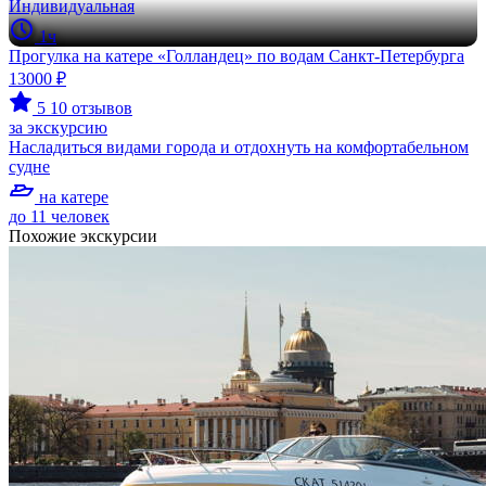
Индивидуальная
1ч
Прогулка на катере «Голландец» по водам Санкт-Петербурга
13000 ₽
5
10 отзывов
за экскурсию
Насладиться видами города и отдохнуть на комфортабельном
судне
на катере
до 11 человек
Похожие экскурсии