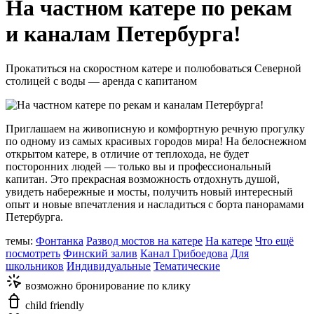
На частном катере по рекам
и каналам Петербурга!
Прокатиться на скоростном катере и полюбоваться Северной
столицей с воды — аренда с капитаном
Приглашаем на живописную и комфортную речную прогулку
по одному из самых красивых городов мира! На белоснежном
открытом катере, в отличие от теплохода, не будет
посторонних людей — только вы и профессиональный
капитан. Это прекрасная возможность отдохнуть душой,
увидеть набережные и мосты, получить новый интересный
опыт и новые впечатления и насладиться с борта панорамами
Петербурга.
темы:
Фонтанка
Развод мостов на катере
На катере
Что ещё
посмотреть
Финский залив
Канал Грибоедова
Для
школьников
Индивидуальные
Тематические
возможно бронирование по клику
child friendly