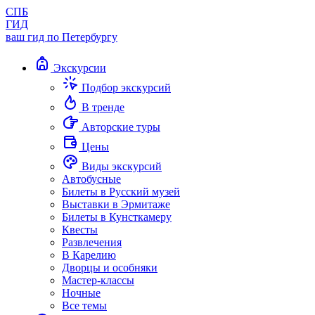
СПБ
ГИД
ваш гид по Петербургу
Экскурсии
Подбор экскурсий
В тренде
Авторские туры
Цены
Виды экскурсий
Автобусные
Билеты в Русский музей
Выставки в Эрмитаже
Билеты в Кунсткамеру
Квесты
Развлечения
В Карелию
Дворцы и особняки
Мастер-классы
Ночные
Все темы