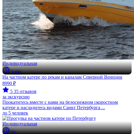
Индивидуальная
1 час
На частном катере по рекам и каналам Северной Венеции
8990 ₽
5
35 отзывов
за экскурсию
Прокатитесь вместе с нами на белоснежном скоростном
катере и насладитесь видами Санкт Петербурга ...
до 5 человек
Индивидуальная
1ч