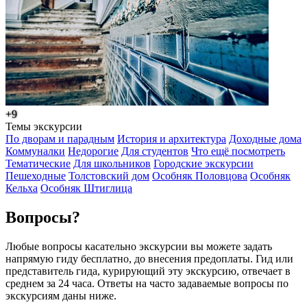
+9
Темы экскурсии
По дворам и парадным
История и архитектура
Доходные дома
Коммуналки
Недорогие
Для студентов
Что ещё посмотреть
Тематические
Для школьников
Городские экскурсии
Пешеходные
Толстовский дом
Особняк Половцова
Особняк
Кельха
Особняк Штиглица
Вопросы?
Любые вопросы касательно экскурсии вы можете задать
напрямую гиду бесплатно, до внесения предоплаты. Гид или
представитель гида, курирующий эту экскурсию, отвечает в
среднем за 24 часа. Ответы на часто задаваемые вопросы по
экскурсиям даны ниже.