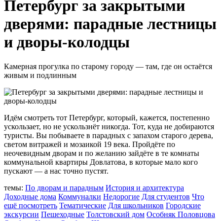
Петербург за закрытыми
дверями: парадные лестницы
и дворы-колодцы
Камерная прогулка по старому городу — там, где он остаётся
живым и подлинным
Идём смотреть тот Петербург, который, кажется, постепенно
ускользает, но не ускользнёт никогда. Тот, куда не добираются
туристы. Вы побываете в парадных с запахом старого дерева,
светом витражей и мозаикой 19 века. Пройдёте по
неочевидным дворам и по желанию зайдёте в те комнаты
коммунальной квартиры Довлатова, в которые мало кого
пускают — а нас точно пустят.
темы:
По дворам и парадным
История и архитектура
Доходные дома
Коммуналки
Недорогие
Для студентов
Что
ещё посмотреть
Тематические
Для школьников
Городские
экскурсии
Пешеходные
Толстовский дом
Особняк Половцова