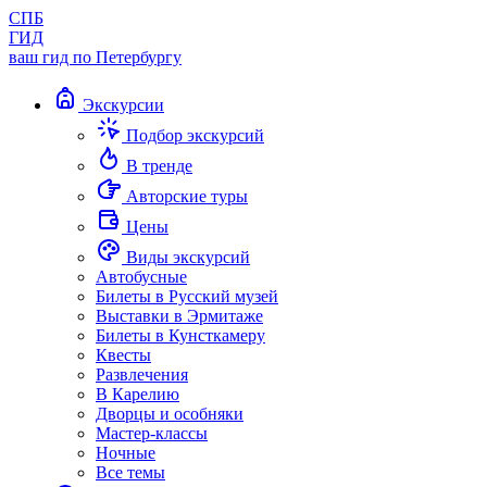
СПБ
ГИД
ваш гид по Петербургу
Экскурсии
Подбор экскурсий
В тренде
Авторские туры
Цены
Виды экскурсий
Автобусные
Билеты в Русский музей
Выставки в Эрмитаже
Билеты в Кунсткамеру
Квесты
Развлечения
В Карелию
Дворцы и особняки
Мастер-классы
Ночные
Все темы