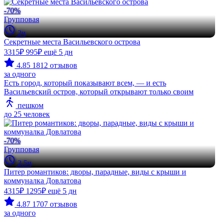
-70%
Групповая
2ч
Секретные места Васильевского острова
3315₽
995₽
ещё 5 дн
4.85
1812 отзывов
за одного
Есть город, который показывают всем, — и есть
Васильевский остров, который открывают только своим
пешком
до 25 человек
-70%
Групповая
2.5ч
Питер романтиков: дворы, парадные, виды с крыши и
коммуналка Довлатова
4315₽
1295₽
ещё 5 дн
4.87
1707 отзывов
за одного