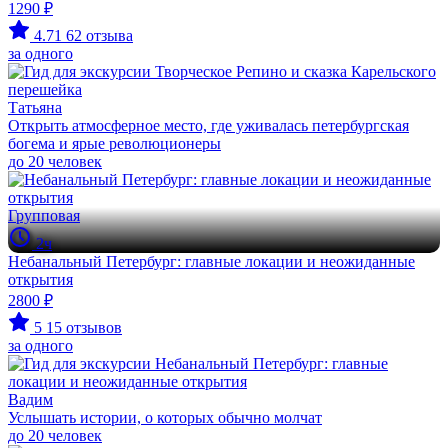
1290 ₽
4.71
62 отзыва
за одного
Татьяна
Открыть атмосферное место, где уживалась петербургская
богема и ярые революционеры
до 20 человек
Групповая
2ч
Небанальный Петербург: главные локации и неожиданные
открытия
2800 ₽
5
15 отзывов
за одного
Вадим
Услышать истории, о которых обычно молчат
до 20 человек