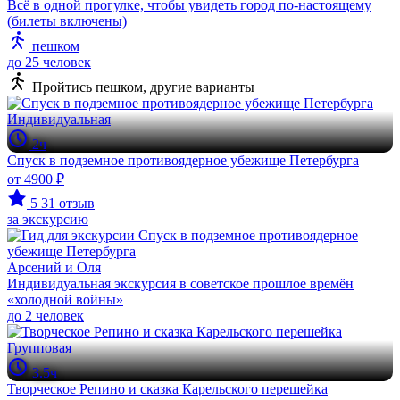
Всё в одной прогулке, чтобы увидеть город по-настоящему
(билеты включены)
пешком
до 25 человек
Пройтись пешком, другие варианты
Индивидуальная
2ч
Спуск в подземное противоядерное убежище Петербурга
от 4900 ₽
5
31 отзыв
за экскурсию
Арсений и Оля
Индивидуальная экскурсия в советское прошлое времён
«холодной войны»
до 2 человек
Групповая
3.5ч
Творческое Репино и сказка Карельского перешейка