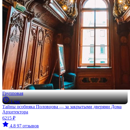
Групповая
1 час
Тайны особняка Половцова — за закрытыми дверями Дома
Архитектора
6215 ₽
4.8
97 отзывов