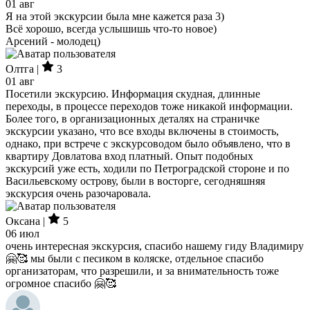
01 авг
Я на этой экскурсии была мне кажется раза 3)
Всё хорошо, всегда услышишь что-то новое)
Арсений - молодец)
Олтга |
3
01 авг
Посетили экскурсию. Информация скудная, длинные
переходы, в процессе переходов тоже никакой информации.
Более того, в организационных деталях на страничке
экскурсии указано, что все входы включены в стоимость,
однако, при встрече с экскурсоводом было объявлено, что в
квартиру Довлатова вход платный. Опыт подобных
экскурсий уже есть, ходили по Петроградской стороне и по
Васильевскому острову, были в восторге, сегодняшняя
экскурсия очень разочаровала.
Оксана |
5
06 июл
очень интересная экскурсия, спасибо нашему гиду Владимиру
🤗🥰 мы были с песиком в коляске, отдельное спасибо
организаторам, что разрешили, и за внимательность тоже
огромное спасибо 🤗🥰