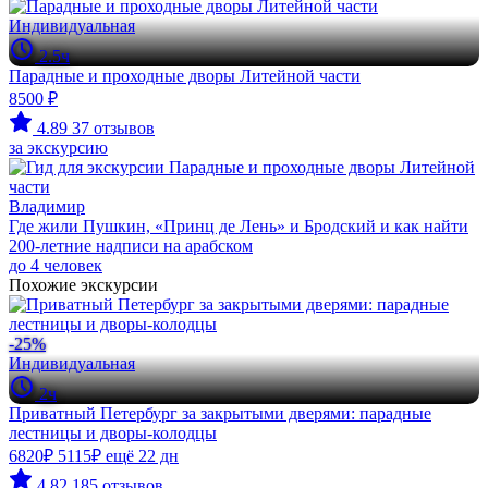
Индивидуальная
2.5ч
Парадные и проходные дворы Литейной части
8500 ₽
4.89
37 отзывов
за экскурсию
Владимир
Где жили Пушкин, «Принц де Лень» и Бродский и как найти
200-летние надписи на арабском
до 4 человек
Похожие экскурсии
-25%
Индивидуальная
2ч
Приватный Петербург за закрытыми дверями: парадные
лестницы и дворы-колодцы
6820₽
5115₽
ещё 22 дн
4.82
185 отзывов