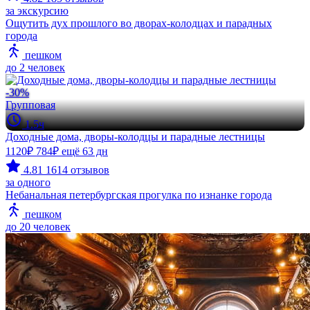
за экскурсию
Ощутить дух прошлого во дворах-колодцах и парадных
города
пешком
до 2 человек
-30%
Групповая
1.5ч
Доходные дома, дворы-колодцы и парадные лестницы
1120₽
784₽
ещё 63 дн
4.81
1614 отзывов
за одного
Небанальная петербургская прогулка по изнанке города
пешком
до 20 человек