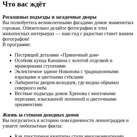
Что вас ждёт
Роскошные подъезды и загадочные дворы
Вы полюбуетесь великолепными фасадами домов знаменитых
горожан. Обязательно делайте фотографии в этих
живописных интерьерах — наш гид с радостью станет вашим
фотографом!
В программе:
Пестрящий деталями «Пряничный дом»
Особняк купца Каншина с золотой отделкой и
мраморными ступенями
Эклектичное здание Никонова с традиционными
изразцами и цветными стёклами
Лабиринты дворов-колодцев, где видны обрывки
северного неба
Вествые подъезды домов Хренова с винтовыми
перилами, изысканной лепниной и цветочными
орнаментами
Жизнь за стенами доходных домов
Вы погрузитесь в историю повседневности ленинградцев и
узнаете любопытные факты:
Как просторные квартиры стали многокомнатными