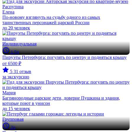
Елена
По-новому взглянуть на судьбу одного из самых
таинственных персонажей царской России
до 20 человек
Индивидуальная
1.5ч
Пируэты Петербурга: погулять по центру и подняться крышу
от 6500 ₽
5
31 отзыв
за экскурсию
Мария
Багрянородные царские дети, доверие Пушкина и здания,
которые поют в унисон
до 15 человек
Групповая
2ч