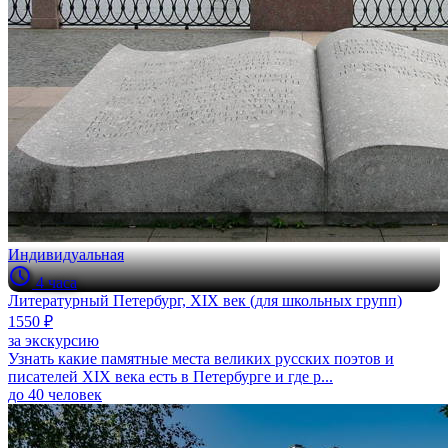
Индивидуальная
4 часа
Литературный Петербург, XIX век (для школьных групп)
1550 ₽
за экскурсию
Узнать какие памятные места великих русских поэтов и
писателей XIX века есть в Петербурге и где р...
до 40 человек