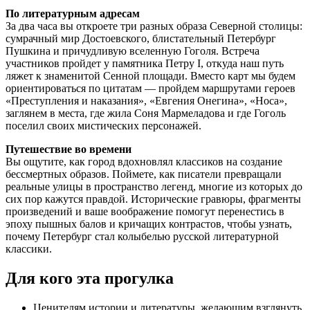
По литературным адресам
За два часа вы откроете три разных образа Северной столицы:
сумрачный мир Достоевского, блистательный Петербург
Пушкина и причудливую вселенную Гоголя. Встреча
участников пройдет у памятника Петру I, откуда наш путь
ляжет к знаменитой Сенной площади. Вместо карт мы будем
ориентироваться по цитатам — пройдем маршрутами героев
«Преступления и наказания», «Евгения Онегина», «Носа»,
заглянем в места, где жила Соня Мармеладова и где Гоголь
поселил своих мистических персонажей.
Путешествие во времени
Вы ощутите, как город вдохновлял классиков на создание
бессмертных образов. Поймете, как писатели превращали
реальные улицы в пространство легенд, многие из которых до
сих пор кажутся правдой. Исторические гравюры, фрагменты
произведений и ваше воображение помогут перенестись в
эпоху пышных балов и кричащих контрастов, чтобы узнать,
почему Петербург стал колыбелью русской литературной
классики.
Для кого эта прогулка
Ценителям истории и литературы, желающим взглянуть