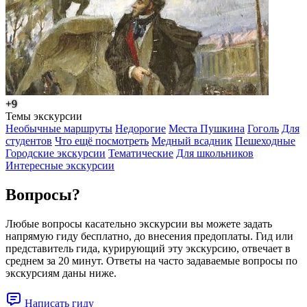
+9
Темы экскурсии
Необычные маршруты
Недорогие
Места Пушкина
Гоголь
Для
студентов
Что ещё посмотреть
Медный всадник
Пешеходные
Городские экскурсии
Тематические
Для школьников
Интересные экскурсии
Вопросы?
Любые вопросы касательно экскурсии вы можете задать
напрямую гиду бесплатно, до внесения предоплаты. Гид или
представитель гида, курирующий эту экскурсию, отвечает в
среднем за 20 минут. Ответы на часто задаваемые вопросы по
экскурсиям даны ниже.
Написать гиду