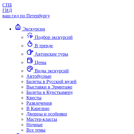
СПБ
ГИД
ваш гид по Петербургу
Экскурсии
Подбор экскурсий
В тренде
Авторские туры
Цены
Виды экскурсий
Автобусные
Билеты в Русский музей
Выставки в Эрмитаже
Билеты в Кунсткамеру
Квесты
Развлечения
В Карелию
Дворцы и особняки
Мастер-классы
Ночные
Все темы