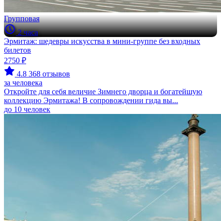
Групповая
2 часа
Эрмитаж: шедевры искусства в мини-группе без входных
билетов
2750 ₽
4.8
368 отзывов
за человека
Откройте для себя величие Зимнего дворца и богатейшую
коллекцию Эрмитажа! В сопровождении гида вы...
до 10 человек