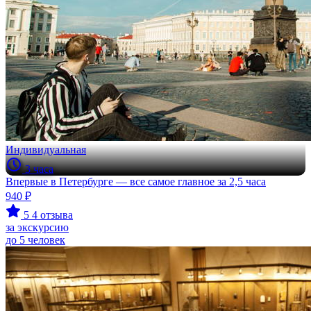
Индивидуальная
3 часа
Впервые в Петербурге — все самое главное за 2,5 часа
940 ₽
5
4 отзыва
за экскурсию
до 5 человек