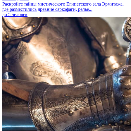
Раскройте тайны мистического Египетского зала Эрмитажа,
где разместились древние саркофаги, релье...
до 5 человек