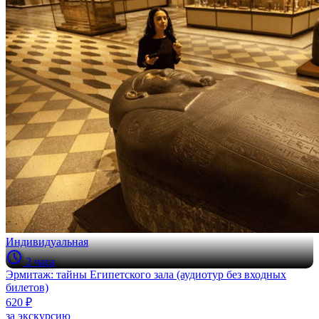
Индивидуальная
2 часа
Эрмитаж: тайны Египетского зала (аудиотур без входных
билетов)
620 ₽
за экскурсию