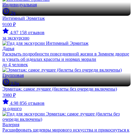
Индивидуальная
2ч
Интимный Эрмитаж
9100 ₽
4.97
158 отзывов
за экскурсию
Дарья
Раскрыть подробности повседневной жизни в Зимнем дворце
и узнать об идеалах красоты и нормах морали
до 4 человек
Групповая
2.5ч
Эрмитаж: самое лучшее (билеты без очереди включены)
3980 ₽
4.98
856 отзывов
за одного
Валерия
Расшифровать шедевры мирового искусства и прикоснуться к