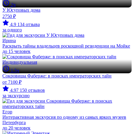
2ч
У Юсуповых дома
2750 ₽
4.9
134 отзыва
за одного
Ирина
Раскрыть тайны владельцев роскошной резиденции на Мойке
до 15 человек
Индивидуальная
1.5ч
Сокровища Фаберже: в поисках императорских тайн
от 7100 ₽
4.97
150 отзывов
за экскурсию
Егор
Интерактивная экскурсия по одному из самых ярких музеев
Петербурга
до 20 человек