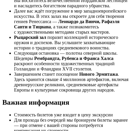
Вы восхититесь величественной Иорданской лестницей
и насладитесь богатством парадного убранства.
Далее вас ждёт погружение в мир западноевропейского
искусства. В этих залах вы откроете для себя творения
гениев Ренессанса —
Леонардо да Винчи, Рафаэля
Санти и Тициана
, а также познакомитесь
с художественными методами старых мастеров.
Рыцарский зал
поразит коллекцией исторического
оружия и доспехов. Вы услышите захватывающие
истории о традициях средневекового воинства.
Следующая остановка — полотна северной школы.
Шедевры
Рембрандта, Рубенса и Франса Халса
раскроют особенности художественных традиций
Голландии и Фландрии XVII столетия.
Завершением станет посещение
Нового Эрмитажа
.
Здесь хранится свыше 4 миллионов артефактов, включая
древнерусские реликвии, средневековые артефакты
Европы и культурные сокровища других народов.
Важная информация
Стоимость билетов уже входит в цену экскурсии
Для прохода без очередей мы бронируем билеты заранее
— при отмене с вашей стороны потребуется
компенсация их стоимости