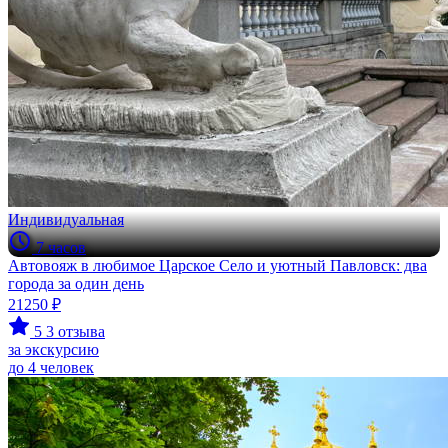
Индивидуальная
7 часов
Автовояж в любимое Царское Село и уютный Павловск: два
города за один день
21250 ₽
5
3 отзыва
за экскурсию
до 4 человек