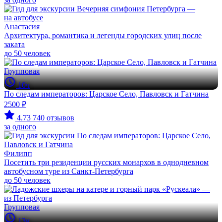
Анастасия
Архитектура, романтика и легенды городских улиц после
заката
до 50 человек
Групповая
10ч
По следам императоров: Царское Село, Павловск и Гатчина
2500 ₽
4.73
740 отзывов
за одного
Филипп
Посетить три резиденции русских монархов в однодневном
автобусном туре из Санкт-Петербурга
до 50 человек
Групповая
13ч