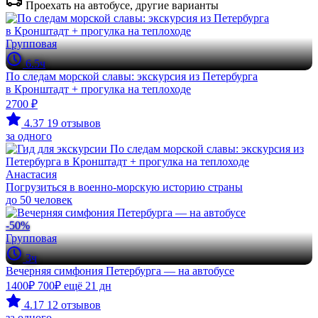
Проехать на автобусе, другие варианты
Групповая
6.5ч
По следам морской славы: экскурсия из Петербурга
в Кронштадт + прогулка на теплоходе
2700 ₽
4.37
19 отзывов
за одного
Анастасия
Погрузиться в военно-морскую историю страны
до 50 человек
-50%
Групповая
3ч
Вечерняя симфония Петербурга — на автобусе
1400₽
700₽
ещё 21 дн
4.17
12 отзывов
за одного