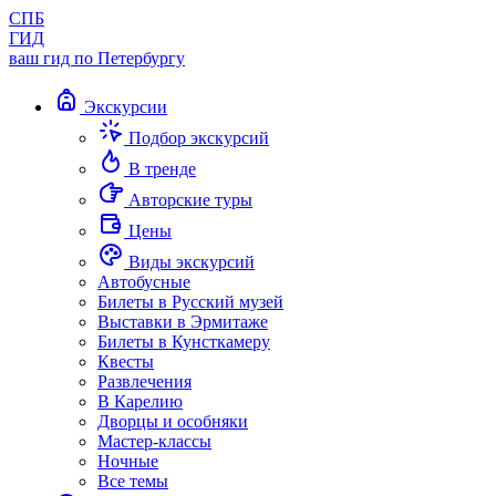
СПБ
ГИД
ваш гид по Петербургу
Экскурсии
Подбор экскурсий
В тренде
Авторские туры
Цены
Виды экскурсий
Автобусные
Билеты в Русский музей
Выставки в Эрмитаже
Билеты в Кунсткамеру
Квесты
Развлечения
В Карелию
Дворцы и особняки
Мастер-классы
Ночные
Все темы