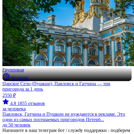
Групповая
10 часов
Царское Село (Пушкин), Павловск и Гатчина — три
пригорода за 1 день
2550 ₽
4.8
1855 отзывов
за человека
Павловск, Гатчина и Пушкин не нуждаются в рекламе. Это
одни из самых посещаемых пригородов Петерб...
до 50 человек
Напишите в наш телеграм бот / службу поддержки - подберем