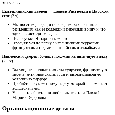
эти места.
Екатерининский дворец — шедевр Растрелли в Царском
селе
(2 ч)
Мы посетим дворец и поговорим, как появилась
резиденция, как её коллекции пережили войну и что
здесь происходит сегодня
Полюбуемся Янтарной комнатой
Прогуляемся по парку с итальянскими террасами,
французскими садами и английскими лужайками
Павловск и дворец, больше похожий на античную виллу
(2,5 ч)
Вы увидите личные комнаты супругов, французскую
мебель, античные скульптуры и завораживающую
коллекцию фарфора
Пройдёте по ухоженному парку, который напоминает
волшебный лес
Услышите об истории любви императора Павла I и
Марии Фёдоровны
Организационные детали