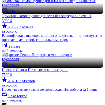
Групповая
2.5ч
Эрмитаж: самое лучшее (билеты без очереди включены)
3980 ₽
4.98
862 отзыва
за одного
Расшифровать шедевры мирового искусства и прикоснуться к
прекрасному с профессиональным гидом
в музее
до 5 человек
Групповая
7.5ч
Царское Село и Петергоф в мини-группе
7590 ₽
4.97
117 отзывов
за одного
Посетить самые красивые пригороды Петербурга за 1 день
на автобусе
до 7 человек