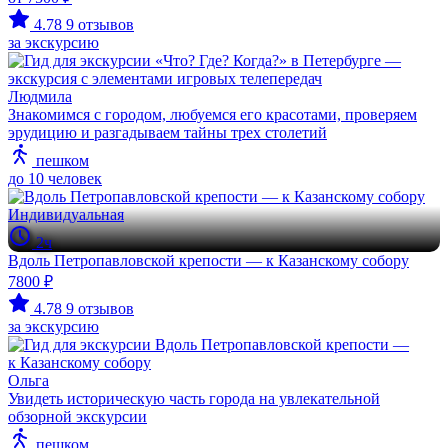
4.78
9 отзывов
за экскурсию
Людмила
Знакомимся с городом, любуемся его красотами, проверяем
эрудицию и разгадываем тайны трех столетий
пешком
до 10 человек
Индивидуальная
2ч
Вдоль Петропавловской крепости — к Казанскому собору
7800 ₽
4.78
9 отзывов
за экскурсию
Ольга
Увидеть историческую часть города на увлекательной
обзорной экскурсии
пешком