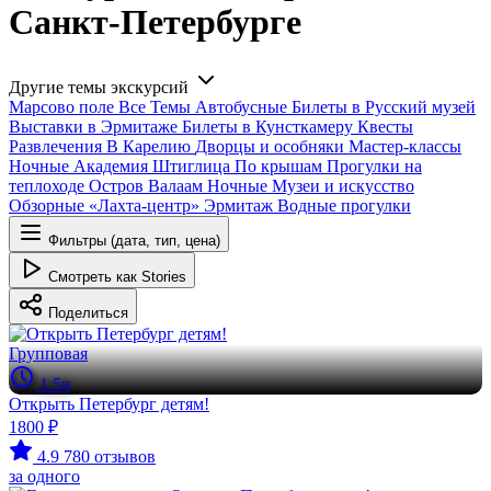
Санкт-Петербурге
Другие темы экскурсий
Марсово поле
Все
Темы
Автобусные
Билеты в Русский музей
Выставки в Эрмитаже
Билеты в Кунсткамеру
Квесты
Развлечения
В Карелию
Дворцы и особняки
Мастер-классы
Ночные
Академия Штиглица
По крышам
Прогулки на
теплоходе
Остров Валаам
Ночные
Музеи и искусство
Обзорные
«Лахта-центр»
Эрмитаж
Водные прогулки
Фильтры (дата, тип, цена)
Смотреть как Stories
Поделиться
Групповая
1.5ч
Открыть Петербург детям!
1800 ₽
4.9
780 отзывов
за одного