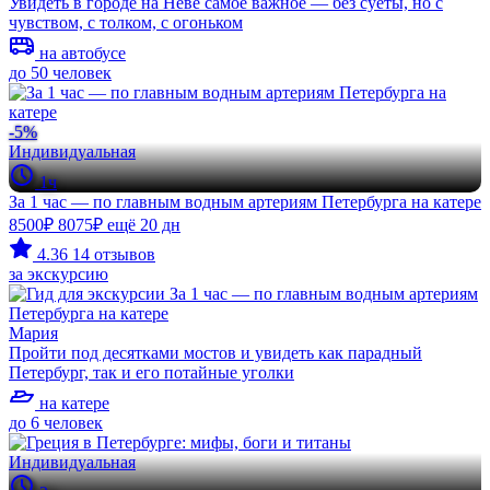
Увидеть в городе на Неве самое важное — без суеты, но с
чувством, с толком, с огоньком
на автобусе
до 50 человек
-5%
Индивидуальная
1ч
За 1 час — по главным водным артериям Петербурга на катере
8500₽
8075₽
ещё 20 дн
4.36
14 отзывов
за экскурсию
Мария
Пройти под десятками мостов и увидеть как парадный
Петербург, так и его потайные уголки
на катере
до 6 человек
Индивидуальная