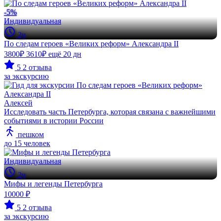
-5%
Индивидуальная
2ч
По следам героев «Великих реформ» Александра II
3800₽
3610₽
ещё 20 дн
5
2 отзыва
за экскурсию
Алексей
Исследовать часть Петербурга, которая связана с важнейшими
событиями в истории России
пешком
до 15 человек
Индивидуальная
2ч
Мифы и легенды Петербурга
10000 ₽
5
2 отзыва
за экскурсию