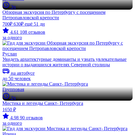
3ч
Обзорная экскурсия по Петербургу с посещением
Петропавловской крепости
700₽
630₽
ещё 51 дн
4.61
108 отзывов
за одного
Руслан
Увидеть архитектурные доминанты и узнать увлекательные
истории о выдающихся жителях Северной столицы
на автобусе
до 50 человек
Групповая
2ч
Мистика и легенды Санкт- Петербурга
1650 ₽
4.98
90 отзывов
за одного
Ирина