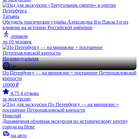
Татьяна
Обсудить трагические судьбы Александра II и Павла I и их
влияние на историю Российской империи
пешком
до 10 человек
Индивидуальная
3ч
По Петербургу — на минивэне + посещение Петропавловской
крепости
18900 ₽
4.75
4 отзыва
за экскурсию
Николай
Динамичная обзорная экскурсия по историческому центру
города на Неве
на авто