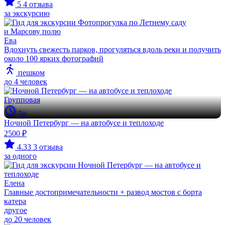
5
4 отзыва
за экскурсию
Ева
Вдохнуть свежесть парков, прогуляться вдоль реки и получить
около 100 ярких фотографий
пешком
до 4 человек
Групповая
5ч
Ночной Петербург — на автобусе и теплоходе
2500 ₽
4.33
3 отзыва
за одного
Елена
Главные достопримечательности + развод мостов с борта
катера
другое
до 20 человек