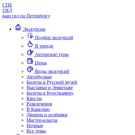
СПБ
ГИД
ваш гид по Петербургу
Экскурсии
Подбор экскурсий
В тренде
Авторские туры
Цены
Виды экскурсий
Автобусные
Билеты в Русский музей
Выставки в Эрмитаже
Билеты в Кунсткамеру
Квесты
Развлечения
В Карелию
Дворцы и особняки
Мастер-классы
Ночные
Все темы