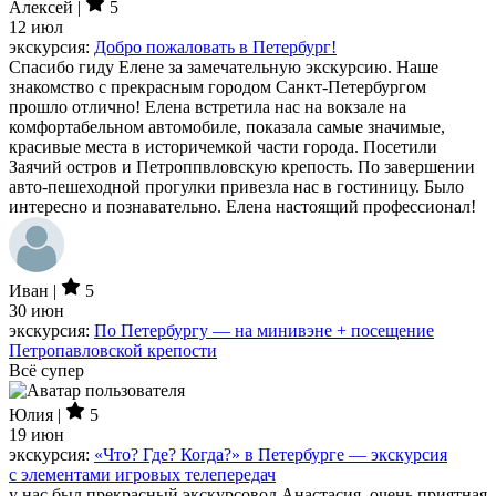
Алексей |
5
12 июл
экскурсия:
Добро пожаловать в Петербург!
Спасибо гиду Елене за замечательную экскурсию. Наше
знакомство с прекрасным городом Санкт-Петербургом
прошло отлично! Елена встретила нас на вокзале на
комфортабельном автомобиле, показала самые значимые,
красивые места в историчемкой части города. Посетили
Заячий остров и Петроппвловскую крепость. По завершении
авто-пешеходной прогулки привезла нас в гостиницу. Было
интересно и познавательно. Елена настоящий профессионал!
Иван |
5
30 июн
экскурсия:
По Петербургу — на минивэне + посещение
Петропавловской крепости
Всё супер
Юлия |
5
19 июн
экскурсия:
«Что? Где? Когда?» в Петербурге — экскурсия
с элементами игровых телепередач
у нас был прекрасный экскурсовод Анастасия. очень приятная