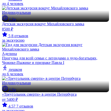
до 4 человек
Индивидуальная
1.5ч
Детская экскурсия вокруг Михайловского замка
8500 ₽
5
8 отзывов
за экскурсию
Аделина
Прогулка для всей семьи с легендами о чудо-богатырях,
Чижике-Пыжике и призраке Павла I
пешком
до 6 человек
Индивидуальная
1.5ч
«Треугольник смерти» в центре Петербурга
от 5400 ₽
4.57
7 отзывов
за экскурсию