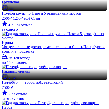
Групповая
2ч
Ночной круиз по Неве и 5 разведённых мостов
2500₽
1250₽
ещё 61 дн
4.21
24 отзыва
за одного
Ирина
Увидеть главные достопримечательности Санкт-Петербурга с
воды и в подсветке
на теплоходе
до 150 человек
Индивидуальная
2.5ч
Петербург — город трёх революций
7500 ₽
5
23 отзыва
за экскурсию
Игорь