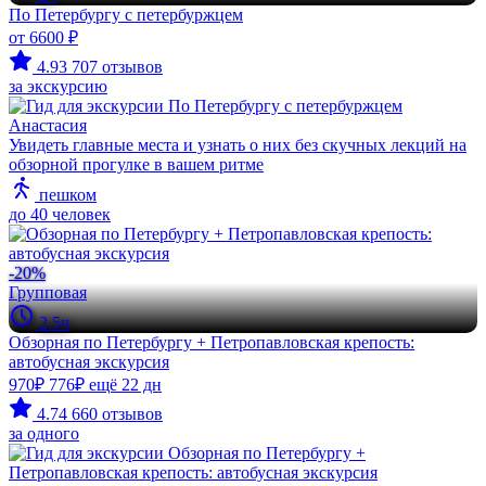
По Петербургу с петербуржцем
от 6600 ₽
4.93
707 отзывов
за экскурсию
Анастасия
Увидеть главные места и узнать о них без скучных лекций на
обзорной прогулке в вашем ритме
пешком
до 40 человек
-20%
Групповая
2.5ч
Обзорная по Петербургу + Петропавловская крепость:
автобусная экскурсия
970₽
776₽
ещё 22 дн
4.74
660 отзывов
за одного