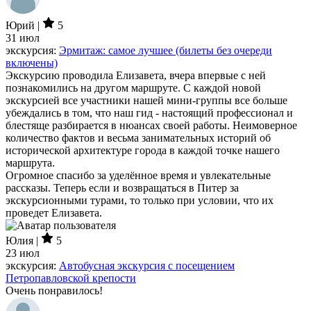
Юрий |
5
31 июл
экскурсия:
Эрмитаж: самое лучшее (билеты без очереди
включены)
Экскурсию проводила Елизавета, вчера впервые с ней
познакомились на другом маршруте. С каждой новой
экскурсией все участники нашей мини-группы все больше
убеждались в том, что наш гид - настоящий профессионал и
блестяще разбирается в нюансах своей работы. Неимоверное
количество фактов и весьма занимательных историй об
исторической архитектуре города в каждой точке нашего
маршрута.
Огромное спасибо за уделённое время и увлекательные
рассказы. Теперь если и возвращаться в Питер за
экскурсионными турами, то только при условии, что их
проведет Елизавета.
Юлия |
5
23 июл
экскурсия:
Автобусная экскурсия с посещением
Петропавловской крепости
Очень понравилось!