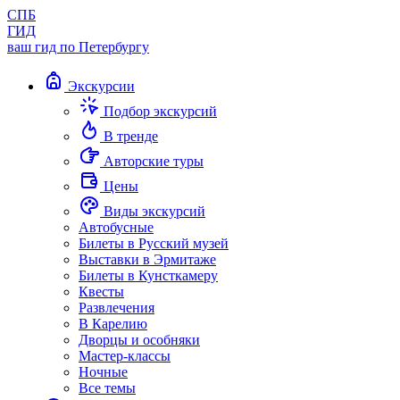
СПБ
ГИД
ваш гид по Петербургу
Экскурсии
Подбор экскурсий
В тренде
Авторские туры
Цены
Виды экскурсий
Автобусные
Билеты в Русский музей
Выставки в Эрмитаже
Билеты в Кунсткамеру
Квесты
Развлечения
В Карелию
Дворцы и особняки
Мастер-классы
Ночные
Все темы