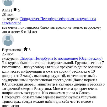
Anna |
5
28 июл
экскурсия:
Город-эстет Петербург: обзорная экскурсия на
автомобиле
все очень понравилось,было интересно не только взрослому
,но и детям 9 и 14 лет
Вертьянова |
5
25 июл
экскурсия:
Дворцы Петербурга (с посещением Юсуповского)
Экскурсия была полезной, содержательной. Группа всего из 7
участников. Экскурсовод Евгений прекрасно донёс большое
количество информации в сжатые сроки ( рассказал о 10
дворцах за 2 часа) , высококультурный, интеллигентный ,
эрудированный профессионал своего дела. Далее поразил
Юсуповский дворец, минитеатр в кулуарах дворца и рассказ о
загадочной смерти Распутина. Мне и моим дочерям очень
понравилась экскурсия. Как окажемся снова в Санкт-
Петербурге, обязательно заранее воспользуемся услугами
Трипстера., всегда можно найти для себя что-то новое в
прекрасно