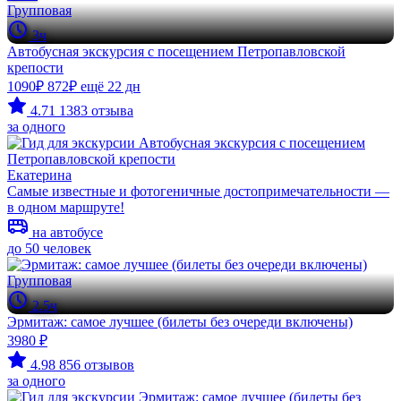
Групповая
3ч
Автобусная экскурсия с посещением Петропавловской
крепости
1090₽
872₽
ещё 22 дн
4.71
1383 отзыва
за одного
Екатерина
Самые известные и фотогеничные достопримечательности —
в одном маршруте!
на автобусе
до 50 человек
Групповая
2.5ч
Эрмитаж: самое лучшее (билеты без очереди включены)
3980 ₽
4.98
856 отзывов
за одного