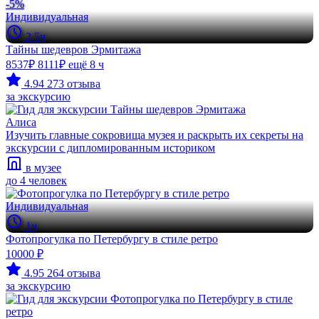
-5%
Индивидуальная
2.5ч
Тайны шедевров Эрмитажа
8537₽
8111₽
ещё 8 ч
4.94
273 отзыва
за экскурсию
Алиса
Изучить главные сокровища музея и раскрыть их секреты на
экскурсии с дипломированным историком
в музее
до 4 человек
Индивидуальная
1ч
Фотопрогулка по Петербургу в стиле ретро
10000 ₽
4.95
264 отзыва
за экскурсию