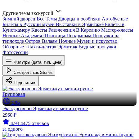
Другие темы экскурсий
Зимний дворец
Все
Темы
Дворцы и особняки
Автобусные
Билеты в Русский музей
Выставки в Эрмитаже
Билеты в
Кунсткамеру
Квесты
Развлечения
В Карелию
Мастер-классы
Ночные
Академия Штиглица
По крышам
Прогулки на
теплоходе
Остров Валаам
Ночные
Музеи и искусство
Обзорные
«Лахта-центр»
Эрмитаж
Водные прогулки
Фотосессии
Фильтры (дата, тип, цена)
Смотреть как Stories
Поделиться
Групповая
2.5ч
Экскурсия по Эрмитажу в мини-группе
2960 ₽
4.93
4475 отзывов
за одного