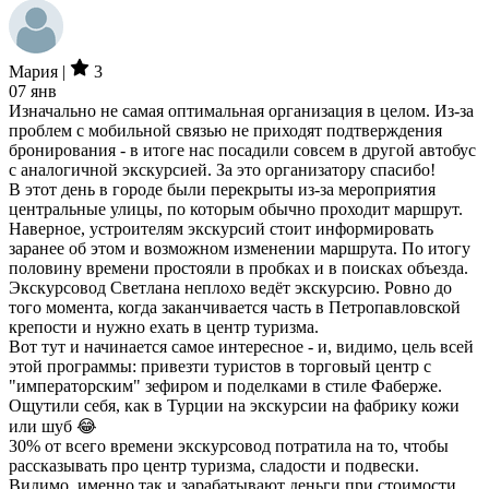
Мария |
3
07 янв
Изначально не самая оптимальная организация в целом. Из-за
проблем с мобильной связью не приходят подтверждения
бронирования - в итоге нас посадили совсем в другой автобус
с аналогичной экскурсией. За это организатору спасибо!
В этот день в городе были перекрыты из-за мероприятия
центральные улицы, по которым обычно проходит маршрут.
Наверное, устроителям экскурсий стоит информировать
заранее об этом и возможном изменении маршрута. По итогу
половину времени простояли в пробках и в поисках объезда.
Экскурсовод Светлана неплохо ведёт экскурсию. Ровно до
того момента, когда заканчивается часть в Петропавловской
крепости и нужно ехать в центр туризма.
Вот тут и начинается самое интересное - и, видимо, цель всей
этой программы: привезти туристов в торговый центр с
"императорским" зефиром и поделками в стиле Фаберже.
Ощутили себя, как в Турции на экскурсии на фабрику кожи
или шуб 😂
30% от всего времени экскурсовод потратила на то, чтобы
рассказывать про центр туризма, сладости и подвески.
Видимо, именно так и зарабатывают деньги при стоимости