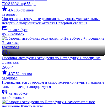
700₽
630₽
ещё 55 дн
4.6
106 отзывов
за одного
Увидеть архитектурные доминанты и узнать увлекательные
истории о выдающихся жителях Северной столицы
на автобусе
до 50 человек
Групповая
3ч
Обзорная автобусная экскурсия по Петербургу + посещение
Эрмитажа
2950 ₽
4.37
52 отзыва
за одного
Познакомиться с городом и самостоятельно изучить парадные
залы и шедевры дворца-музея
на автобусе
до 40 человек