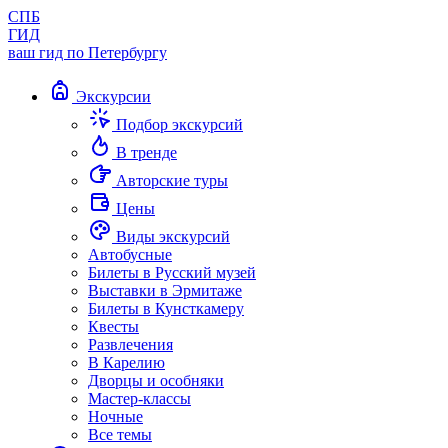
СПБ
ГИД
ваш гид по Петербургу
Экскурсии
Подбор экскурсий
В тренде
Авторские туры
Цены
Виды экскурсий
Автобусные
Билеты в Русский музей
Выставки в Эрмитаже
Билеты в Кунсткамеру
Квесты
Развлечения
В Карелию
Дворцы и особняки
Мастер-классы
Ночные
Все темы