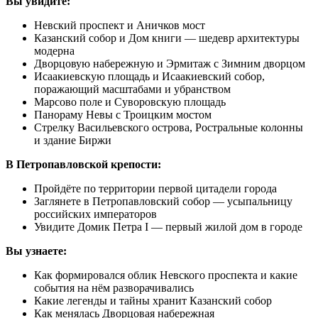
Вы увидите:
Невский проспект и Аничков мост
Казанский собор и Дом книги — шедевр архитектуры
модерна
Дворцовую набережную и Эрмитаж с Зимним дворцом
Исаакиевскую площадь и Исаакиевский собор,
поражающий масштабами и убранством
Марсово поле и Суворовскую площадь
Панораму Невы с Троицким мостом
Стрелку Васильевского острова, Ростральные колонны
и здание Биржи
В Петропавловской крепости:
Пройдёте по территории первой цитадели города
Заглянете в Петропавловский собор — усыпальницу
российских императоров
Увидите Домик Петра I — первый жилой дом в городе
Вы узнаете:
Как формировался облик Невского проспекта и какие
события на нём разворачивались
Какие легенды и тайны хранит Казанский собор
Как менялась Дворцовая набережная