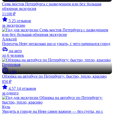
Семь мостов Петербурга с разведением или без: большая
обзорная экскурсия
11100 ₽
5
25 отзывов
за экскурсию
Алексей
Пересечь Неву несколько раз и узнать, с чего начинался город
на авто
до 6 человек
Групповая
1.5ч
Обзорка на автобусе по Петербургу: быстро, тепло, красиво
850 ₽
4.57
14 отзывов
за одного
Куль
Увидеть в городе на Неве самое важное — без суеты, но с