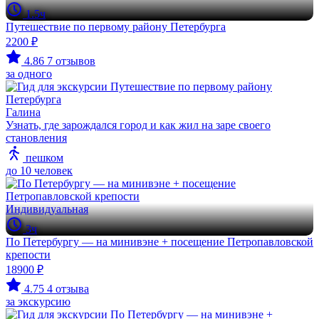
1.5ч
Путешествие по первому району Петербурга
2200 ₽
4.86
7 отзывов
за одного
Галина
Узнать, где зарождался город и как жил на заре своего
становления
пешком
до 10 человек
Индивидуальная
3ч
По Петербургу — на минивэне + посещение Петропавловской
крепости
18900 ₽
4.75
4 отзыва
за экскурсию