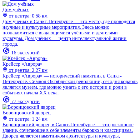
Дом учёных
от центра: 0.58 км
Дом учёных в Санкт-Петербурге — это место, где проводятся
научные и культурные мероприятия. Здесь можно
познакомиться с выдающимися учёными и деятелями
культуры. Дом учёных — центр интеллектуальной жизни
города.
16 экскурсий
Крейсер «Аврора»
от центра: 2.27 км
Крейсер «Аврора» — исторический памятник в Санкт-
Петербурге. Символ Октябрьской революции, сегодня корабль
является музеем, где можно узнать о его истории и роли в
событиях начала XX века.
77 экскурсий
Воронцовский дворец
от центра: 1.24 км
Воронцовский дворец в Санкт-Петербурге — это роскошное
здание, сочетающее в себе элементы барокко и классицизма.
Дворец является памятником архитектуры и культуры,