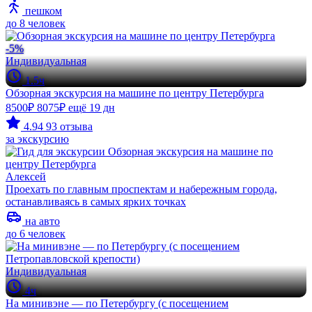
пешком
до 8 человек
-5%
Индивидуальная
1.5ч
Обзорная экскурсия на машине по центру Петербурга
8500₽
8075₽
ещё 19 дн
4.94
93 отзыва
за экскурсию
Алексей
Проехать по главным проспектам и набережным города,
останавливаясь в самых ярких точках
на авто
до 6 человек
Индивидуальная
4ч
На минивэне — по Петербургу (с посещением