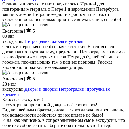
Отличная прогулка у нас получилось с Ириной для
повторения материала о Петре 1 и зарождении Петербурга,
зашли в домик Петра, померились ростом и шагом, от
экскурсии остались только приятные впечатления, спасибо!
Екатерина |
5
03 авг
экскурсия:
Петроградка: живая и уютная
Очень интересная и необычная экскурсия. Евгения очень
досконально изучила тему, представил Петроградку во всем ее
разнообразии - от первых шагов Петра до будней обычных
горожан, проживающих там в разные периоды. Рассказ
вдохновил и оживил незнакомые улицы.
Анастасия |
5
28 июл
экскурсия:
Дворы и дворцы Петроградки: прогулка во
времени
Классная экскурсия!
Несмотря на проливной дождь - всё состоялось!
Гид волшебным образом дождалась, когда закончится ливень,
так возможности добраться до нее вплавь не было!
И да, как написано, в сопроводительном смс к экскурсии, что
берите с собой зонтик - берите обязательно, это Питер!