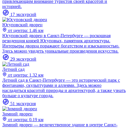
привлекающим внимание туристов своей красотой и
историей.
17 экскурсий
Юсуповский дворец
от центра: 1.46 км
Юсуповский дворец в Санкт-Петербурге — роскошная
резиденция князей Юсуповых, памятник архитектуры.
Интерьеры дворца поражают богатством и изысканностью.
Здесь можно увидеть уникальные произведения искусства.
29 экскурсий
Летний сад
от центра: 1.32 км
Летний сад в Санкт-Петербурге — это исторический парк с
фонтанами, скульптурами и аллеями. Здесь можно
насладиться красотой природы и архитектурой, а также узнать
больше о культуре города.
51 экскурсия
Зимний дворец
от центра: 0.19 км
Зимний дворец — величественное здание в центре Санкт-