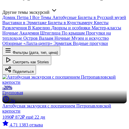
Другие темы экскурсий
Домик Петра I
Все
Темы
Автобусные
Билеты в Русский музей
Выставки в Эрмитаже
Билеты в Кунсткамеру
Квесты
Развлечения
В Карелию
Дворцы и особняки
Мастер-классы
Ночные
Академия Штиглица
По крышам
Прогулки на
теплоходе
Остров Валаам
Ночные
Музеи и искусство
Обзорные
«Лахта-центр»
Эрмитаж
Водные прогулки
Фильтры (дата, тип, цена)
Смотреть как Stories
Поделиться
-20%
Групповая
3ч
Автобусная экскурсия с посещением Петропавловской
крепости
1090₽
872₽
ещё 22 дн
4.71
1383 отзыва