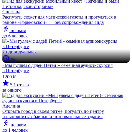
Снежана
Распутать сюжет для магической газеты и прогуляться в
районе «Горьковской» — без сопровождения гида
пешком
до 6 человек
Индивидуальная
2ч
«Мы гуляем с дядей Петей!» семейная аудиоэкскурсия
в Петербурге
1200 ₽
5
1 отзыв
за одного
Аделина
Открыть город в своём ритме, погулять по центру
и выполнить забавные и познавательные задания
пешком
до 1 человек