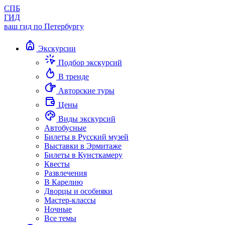
СПБ
ГИД
ваш гид по Петербургу
Экскурсии
Подбор экскурсий
В тренде
Авторские туры
Цены
Виды экскурсий
Автобусные
Билеты в Русский музей
Выставки в Эрмитаже
Билеты в Кунсткамеру
Квесты
Развлечения
В Карелию
Дворцы и особняки
Мастер-классы
Ночные
Все темы