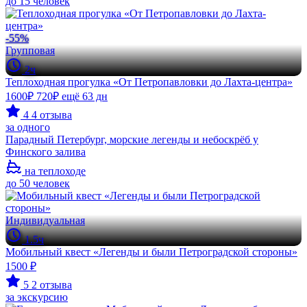
до 15 человек
-55%
Групповая
2ч
Теплоходная прогулка «От Петропавловки до Лахта-центра»
1600₽
720₽
ещё 63 дн
4
4 отзыва
за одного
Парадный Петербург, морские легенды и небоскрёб у
Финского залива
на теплоходе
до 50 человек
Индивидуальная
1.5ч
Мобильный квест «Легенды и были Петроградской стороны»
1500 ₽
5
2 отзыва
за экскурсию