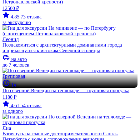
Петропавловской крепости)
12500 ₽
4.85
73 отзыва
за экскурсию
Леонид
Познакомиться с архитектурными доминантами города
и прикоснуться к истокам Северной столицы
на авто
до 7 человек
Групповая
1ч
По северной Венеции на теплоходе — групповая прогулка
1180 ₽
4.61
54 отзыва
за одного
Яна
Взглянуть на главные достопримечательности Санкт-
Петербурга с воды в сопровождении аудиогида