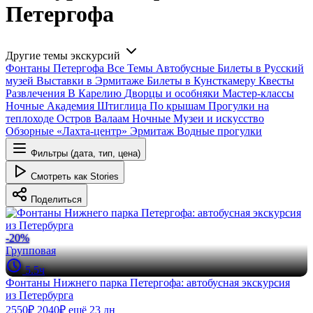
Петергофа
Другие темы экскурсий
Фонтаны Петергофа
Все
Темы
Автобусные
Билеты в Русский
музей
Выставки в Эрмитаже
Билеты в Кунсткамеру
Квесты
Развлечения
В Карелию
Дворцы и особняки
Мастер-классы
Ночные
Академия Штиглица
По крышам
Прогулки на
теплоходе
Остров Валаам
Ночные
Музеи и искусство
Обзорные
«Лахта-центр»
Эрмитаж
Водные прогулки
Фильтры (дата, тип, цена)
Смотреть как Stories
Поделиться
-20%
Групповая
5.5ч
Фонтаны Нижнего парка Петергофа: автобусная экскурсия
из Петербурга
2550₽
2040₽
ещё 23 дн