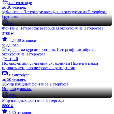
на теплоходе
до 30 человек
Групповая
6ч
Фонтаны Петергофа: автобусная экскурсия из Петербурга
3700 ₽
4.24
38 отзывов
за одного
Дмитрий
Познакомиться с главным украшением Нижнего парка
и узнать историю петровской резиденции
на автобусе
до 50 человек
Индивидуальная
2.5ч
Мир изящных фонтанов Петергофа
8800 ₽
5
30 отзывов