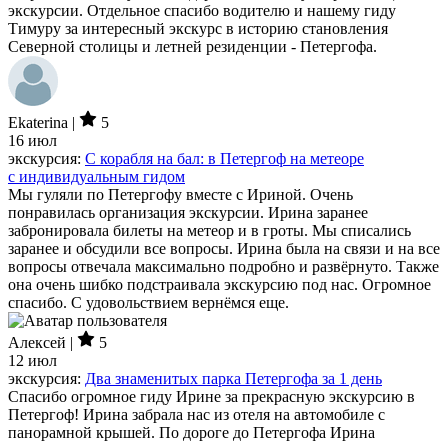
экскурсии. Отдельное спасибо водителю и нашему гиду
Тимуру за интересный экскурс в историю становления
Северной столицы и летней резиденции - Петергофа.
Ekaterina |
5
16 июл
экскурсия:
С корабля на бал: в Петергоф на метеоре
с индивидуальным гидом
Мы гуляли по Петергофу вместе с Ириной. Очень
понравилась организация экскурсии. Ирина заранее
забронировала билеты на метеор и в гроты. Мы списались
заранее и обсудили все вопросы. Ирина была на связи и на все
вопросы отвечала максимально подробно и развёрнуто. Также
она очень шибко подстраивала экскурсию под нас. Огромное
спасибо. С удовольствием вернёмся еще.
Алексей |
5
12 июл
экскурсия:
Два знаменитых парка Петергофа за 1 день
Спасибо огромное гиду Ирине за прекрасную экскурсию в
Петергоф! Ирина забрала нас из отеля на автомобиле с
панорамной крышей. По дороге до Петергофа Ирина