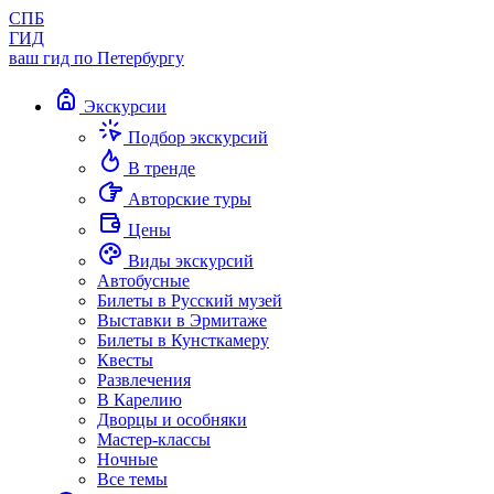
СПБ
ГИД
ваш гид по Петербургу
Экскурсии
Подбор экскурсий
В тренде
Авторские туры
Цены
Виды экскурсий
Автобусные
Билеты в Русский музей
Выставки в Эрмитаже
Билеты в Кунсткамеру
Квесты
Развлечения
В Карелию
Дворцы и особняки
Мастер-классы
Ночные
Все темы