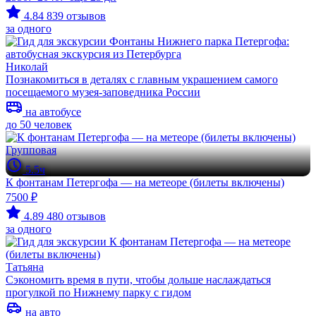
4.84
839 отзывов
за одного
Николай
Познакомиться в деталях с главным украшением самого
посещаемого музея-заповедника России
на автобусе
до 50 человек
Групповая
5.5ч
К фонтанам Петергофа — на метеоре (билеты включены)
7500 ₽
4.89
480 отзывов
за одного
Татьяна
Сэкономить время в пути, чтобы дольше наслаждаться
прогулкой по Нижнему парку с гидом
на авто