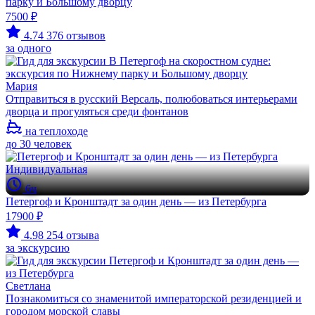
парку и Большому дворцу
7500 ₽
4.74
376 отзывов
за одного
Мария
Отправиться в русский Версаль, полюбоваться интерьерами
дворца и прогуляться среди фонтанов
на теплоходе
до 30 человек
Индивидуальная
6ч
Петергоф и Кронштадт за один день — из Петербурга
17900 ₽
4.98
254 отзыва
за экскурсию
Светлана
Познакомиться со знаменитой императорской резиденцией и
городом морской славы