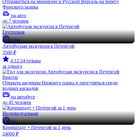
Отправиться на минивэне в Русский Версаль на берегу
Финского залива
на авто
до 7 человек
Групповая
6.5ч
Автобусная экскурсия в Петергоф
3500 ₽
4.12
24 отзыва
за одного
Виктор
Открыть шедевры Нижнего парка и прогуляться среди
водных каскадов
на автобусе
до 45 человек
Индивидуальная
8ч
Кронштадт + Петергоф за 1 день
24000 ₽