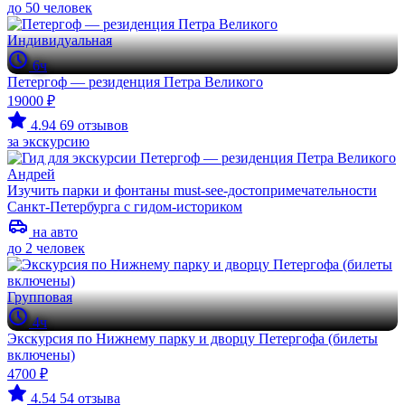
до 50 человек
Индивидуальная
6ч
Петергоф — резиденция Петра Великого
19000 ₽
4.94
69 отзывов
за экскурсию
Андрей
Изучить парки и фонтаны must-see-достопримечательности
Санкт-Петербурга с гидом-историком
на авто
до 2 человек
Групповая
4ч
Экскурсия по Нижнему парку и дворцу Петергофа (билеты
включены)
4700 ₽
4.54
54 отзыва