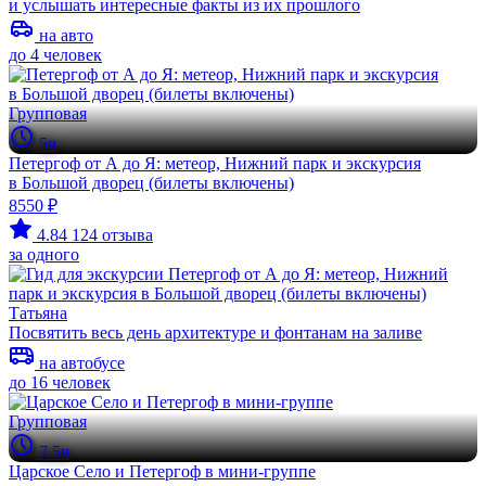
и услышать интересные факты из их прошлого
на авто
до 4 человек
Групповая
5ч
Петергоф от А до Я: метеор, Нижний парк и экскурсия
в Большой дворец (билеты включены)
8550 ₽
4.84
124 отзыва
за одного
Татьяна
Посвятить весь день архитектуре и фонтанам на заливе
на автобусе
до 16 человек
Групповая
7.5ч
Царское Село и Петергоф в мини-группе