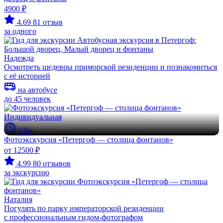
4900 ₽
4.69
81 отзыв
за одного
Надежда
Осмотреть шедевры приморской резиденции и познакомиться
с её историей
на автобусе
до 45 человек
Индивидуальная
2.5ч
Фотоэкскурсия «Петергоф — столица фонтанов»
от 12500 ₽
4.99
80 отзывов
за экскурсию
Наталия
Погулять по парку императорской резиденции
с профессиональным гидом-фотографом