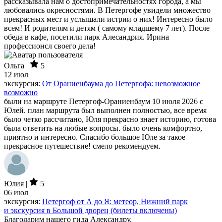
рассказывала нам о достопримечательностях города, а мы
любовались окресностями. В Петергофе увидели множество
прекрасных мест и услышали истрии о них! Интересно было
всем! И родителям и детям ( самому младшему 7 лет). После
обеда в кафе, посетили парк Алесандрия. Ирина
профессионсл своего дела!
Ольга |
5
12 июл
экскурсия:
От Ораниенбаума до Петергофа: невозможное
возможно
были на маршруте Петергоф-Ораниенбаум 10 июля 2026 с
Юлей. план маршрута был выполнен полностью, все время
было четко рассчитано, Юля прекрасно знает историю, готова
была ответить на любые вопросы. было очень комфортно,
приятно и интересно. Спасибо большое Юле за такое
прекрасное путешествие! смело рекомендуем.
Юлия |
5
06 июл
экскурсия:
Петергоф от А до Я: метеор, Нижний парк
и экскурсия в Большой дворец (билеты включены)
Благодарим нашего гида Александру.