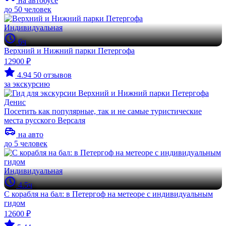
на автобусе
до 50 человек
Индивидуальная
6ч
Верхний и Нижний парки Петергофа
12900 ₽
4.94
50 отзывов
за экскурсию
Денис
Посетить как популярные, так и не самые туристические
места русского Версаля
на авто
до 5 человек
Индивидуальная
4.5ч
С корабля на бал: в Петергоф на метеоре с индивидуальным
гидом
12600 ₽