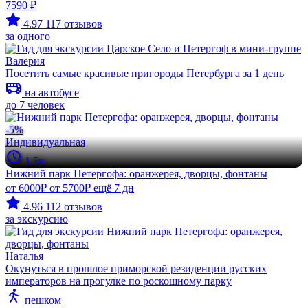
7590 ₽
4.97
117 отзывов
за одного
Валерия
Посетить самые красивые пригороды Петербурга за 1 день
на автобусе
до 7 человек
-5%
Индивидуальная
1.5ч
Нижний парк Петергофа: оранжерея, дворцы, фонтаны
от 6000₽
от 5700₽
ещё 7 дн
4.96
112 отзывов
за экскурсию
Наталья
Окунуться в прошлое приморской резиденции русских
императоров на прогулке по роскошному парку
пешком