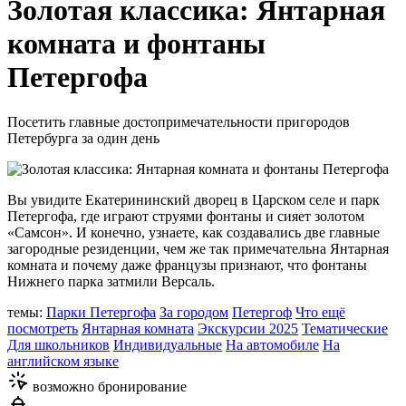
Золотая классика: Янтарная
комната и фонтаны
Петергофа
Посетить главные достопримечательности пригородов
Петербурга за один день
Вы увидите Екатерининский дворец в Царском селе и парк
Петергофа, где играют струями фонтаны и сияет золотом
«Самсон». И конечно, узнаете, как создавались две главные
загородные резиденции, чем же так примечательна Янтарная
комната и почему даже французы признают, что фонтаны
Нижнего парка затмили Версаль.
темы:
Парки Петергофа
За городом
Петергоф
Что ещё
посмотреть
Янтарная комната
Экскурсии 2025
Тематические
Для школьников
Индивидуальные
На автомобиле
На
английском языке
возможно бронирование