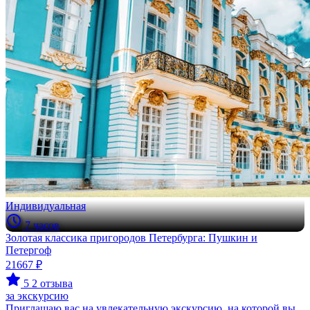
Индивидуальная
7 часов
Золотая классика пригородов Петербурга: Пушкин и
Петергоф
21667 ₽
5
2 отзыва
за экскурсию
Приглашаю вас на увлекательную экскурсию, на которой вы