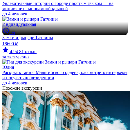
Увлекательные истории о городе простым языком — на
минивэне с панорамной крышей
до 4 человек
Индивидуальная
5ч
Замки и рыцари Гатчины
18600 ₽
4.94
81 отзыв
за экскурсию
Юлия
Раскрыть тайны Мальтийского ордена, рассмотреть интерьеры
и погулять по резиденции
до 4 человек
Похожие экскурсии