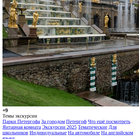
+9
Темы экскурсии
Парки Петергофа
За городом
Петергоф
Что ещё посмотреть
Янтарная комната
Экскурсии 2025
Тематические
Для
школьников
Индивидуальные
На автомобиле
На английском
языке