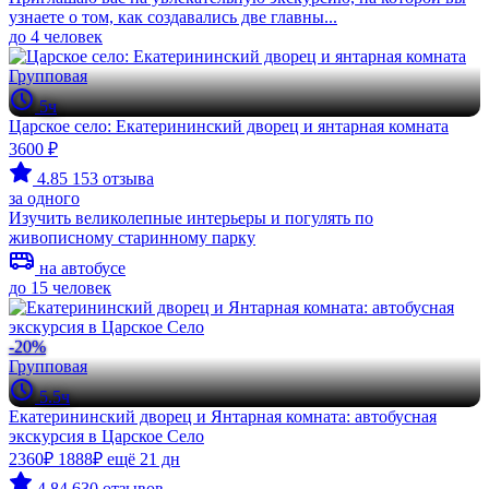
узнаете о том, как создавались две главны...
до 4 человек
Групповая
5ч
Царское село: Екатерининский дворец и янтарная комната
3600 ₽
4.85
153 отзыва
за одного
Изучить великолепные интерьеры и погулять по
живописному старинному парку
на автобусе
до 15 человек
-20%
Групповая
5.5ч
Екатерининский дворец и Янтарная комната: автобусная
экскурсия в Царское Село
2360₽
1888₽
ещё 21 дн
4.84
630 отзывов