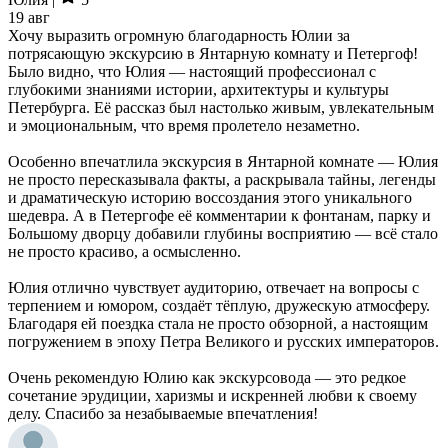
19 авг
Хочу выразить огромную благодарность Юлии за
потрясающую экскурсию в Янтарную комнату и Петергоф!
Было видно, что Юлия — настоящий профессионал с
глубокими знаниями истории, архитектуры и культуры
Петербурга. Её рассказ был настолько живым, увлекательным
и эмоциональным, что время пролетело незаметно.
Особенно впечатлила экскурсия в Янтарной комнате — Юлия
не просто пересказывала факты, а раскрывала тайны, легенды
и драматическую историю воссоздания этого уникального
шедевра. А в Петергофе её комментарии к фонтанам, парку и
Большому дворцу добавили глубины восприятию — всё стало
не просто красиво, а осмысленно.
Юлия отлично чувствует аудиторию, отвечает на вопросы с
терпением и юмором, создаёт тёплую, дружескую атмосферу.
Благодаря ей поездка стала не просто обзорной, а настоящим
погружением в эпоху Петра Великого и русских императоров.
Очень рекомендую Юлию как экскурсовода — это редкое
сочетание эрудиции, харизмы и искренней любви к своему
делу. Спасибо за незабываемые впечатления!