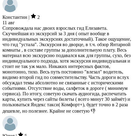
Константин |
2
11 авг
Сопровождала нас двоих взрослых гид Елизавета.
Скучнейшая из экскурсий за 3 дня ( опыт вообще в
индивидуальных экскурсиях достаточный). Такое ощущение,
что гид "устала". Экскурсия во дворце, в т.ч. обзор Янтарной
комнаты , в составе группы за дополнительную плату. Весь
материал всю экскурсию подавался как для группы, сухо, без
индивидуального подхода, хотя экскурсия индивидуальная и
стоит не так уж мало. Никаких интересных фактов,
монотонно, тихо. Весь путь постоянно "влезал" водитель,
видимо второй гид по совместительству. Часть дороги вслух
обсуждал темы абсолютно не связанные с историческими
событиями. Отсутствие воды, салфеток в дороге ( минимум
сервиса). По итогу, советую скачать аудиогида, распечатать
карты, купить через сайты билеты ( всего минут 30 займёт) и
пользоваться Яндекс такси( Комфорт+), будет точно в 2 раза
дешевле, но полезнее. Крайне не советую 👎
Юлия |
5