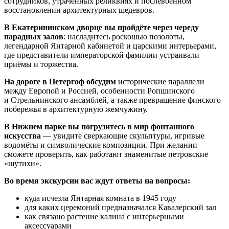
сотрудников, утраченных реликвиях и послевоенном
восстановлении архитектурных шедевров.
В Екатерининском дворце вы пройдёте через череду
парадных залов
: насладитесь роскошью позолоты,
легендарной Янтарной кабинетой и царскими интерьерами,
где представители императорской фамилии устраивали
приёмы и торжества.
На дороге в Петергоф обсудим
исторические параллели
между Европой и Россией, особенности Ропшинского
и Стрельнинского ансамблей, а также превращение финского
побережья в архитектурную жемчужину.
В Нижнем парке вы погрузитесь в мир фонтанного
искусства
— увидите сверкающие скульптуры, игривые
водомёты и символические композиции. При желании
сможете проверить, как работают знаменитые петровские
«шутихи».
Во время экскурсии вас ждут ответы на вопросы:
куда исчезла Янтарная комната в 1945 году
для каких церемоний предназначался Кавалерский зал
как связано растение калина с интерьерными
аксессуарами