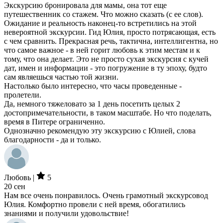
Экскурсию бронировала для мамы, она тот еще
путешественник со стажем. Что можно сказать (с ее слов).
Ожидание и реальность наконец-то встретились на этой
невероятной экскурсии. Гид Юлия, просто потрясающая, есть
с чем сравнить. Прекрасная речь, тактична, интеллигентна, но
что самое важное - в ней горит любовь к этим местам и к
тому, что она делает. Это не просто сухая экскурсия с кучей
дат, имен и информации - это погружение в ту эпоху, будто
сам являешься частью той жизни.
Настолько было интересно, что часы проведенные -
пролетели.
Да, немного тяжеловато за 1 день посетить целых 2
достопримечательности, в таком масштабе. Но что поделать,
время в Питере ограниченно.
Однозначно рекомендую эту экскурсию с Юлией, слова
благодарности - да и только.
Любовь |
5
20 сен
Нам все очень понравилось. Очень грамотный экскурсовод
Юлия. Комфортно провели с ней время, обогатились
знаниями и получили удовольствие!