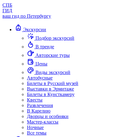
СПБ
ГИД
ваш гид по Петербургу
Экскурсии
Подбор экскурсий
В тренде
Авторские туры
Цены
Виды экскурсий
Автобусные
Билеты в Русский музей
Выставки в Эрмитаже
Билеты в Кунсткамеру
Квесты
Развлечения
В Карелию
Дворцы и особняки
Мастер-классы
Ночные
Все темы