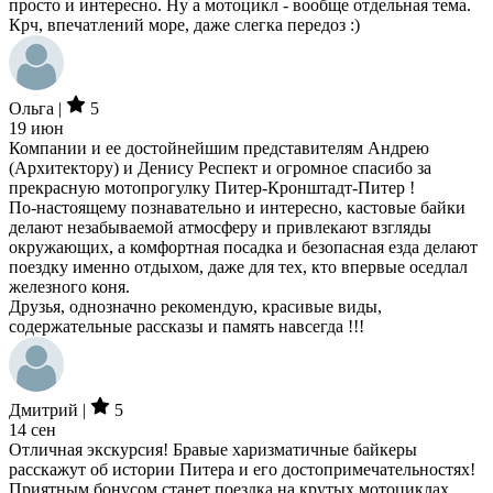
просто и интересно. Ну а мотоцикл - вообще отдельная тема.
Крч, впечатлений море, даже слегка передоз :)
Ольга |
5
19 июн
Компании и ее достойнейшим представителям Андрею
(Архитектору) и Денису Респект и огромное спасибо за
прекрасную мотопрогулку Питер-Кронштадт-Питер !
По-настоящему познавательно и интересно, кастовые байки
делают незабываемой атмосферу и привлекают взгляды
окружающих, а комфортная посадка и безопасная езда делают
поездку именно отдыхом, даже для тех, кто впервые оседлал
железного коня.
Друзья, однозначно рекомендую, красивые виды,
содержательные рассказы и память навсегда !!!
Дмитрий |
5
14 сен
Отличная экскурсия! Бравые харизматичные байкеры
расскажут об истории Питера и его достопримечательностях!
Приятным бонусом станет поездка на крутых мотоциклах.