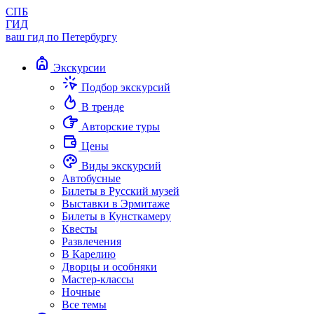
СПБ
ГИД
ваш гид по Петербургу
Экскурсии
Подбор экскурсий
В тренде
Авторские туры
Цены
Виды экскурсий
Автобусные
Билеты в Русский музей
Выставки в Эрмитаже
Билеты в Кунсткамеру
Квесты
Развлечения
В Карелию
Дворцы и особняки
Мастер-классы
Ночные
Все темы