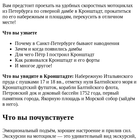
Вам предстоит проехать на удобных скоростных мотоциклах
из Петербурга по северной дамбе в Кронштадт, прокатиться
по его набережным и площадям, перекусить в отличном
месте!
Что вы узнаете
Почему в Санкт-Петербурге бывают наводнения
Зачем и когда появились дамбы
Для чего Пётр I построил Кронштадт
Как развивался Кронштадт и его форты
И многое другое!
Что вы увидите в Кронштадте:
Набережную Итальянского
пруда с пушками 17 и 18 вв., oтметку нуля Балтийского моря и
Кронштадтский футшток, корабли Балтийского флота,
Петровский док и доковый бассейн 1752 года, первый
памятник города, Якорную площадь и Морской собор (зайдём
в него).
Что вы почувствуете
Эмоциональный подъём, хорошее настроение и прилив сил.
Экскурсии на мотоцикле — это удивительный вид экскурсий,