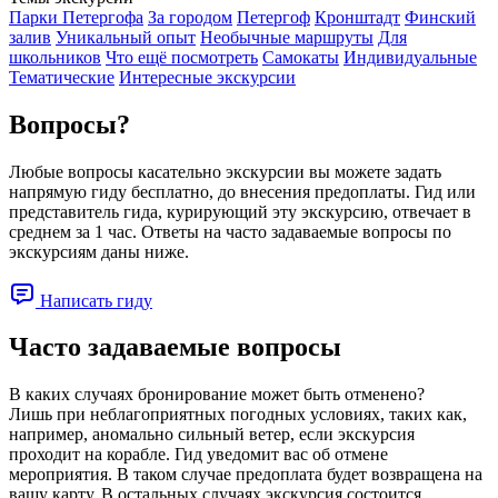
Парки Петергофа
За городом
Петергоф
Кронштадт
Финский
залив
Уникальный опыт
Необычные маршруты
Для
школьников
Что ещё посмотреть
Самокаты
Индивидуальные
Тематические
Интересные экскурсии
Вопросы?
Любые вопросы касательно экскурсии вы можете задать
напрямую гиду бесплатно, до внесения предоплаты. Гид или
представитель гида, курирующий эту экскурсию, отвечает в
среднем за 1 час. Ответы на часто задаваемые вопросы по
экскурсиям даны ниже.
Написать гиду
Часто задаваемые вопросы
В каких случаях бронирование может быть отменено?
Лишь при неблагоприятных погодных условиях, таких как,
например, аномально сильный ветер, если экскурсия
проходит на корабле. Гид уведомит вас об отмене
мероприятия. В таком случае предоплата будет возвращена на
вашу карту. В остальных случаях экскурсия состоится.