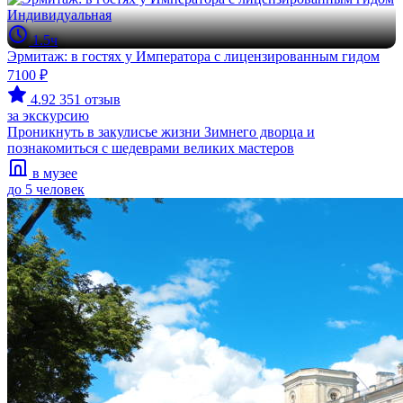
Индивидуальная
1.5ч
Эрмитаж: в гостях у Императора с лицензированным гидом
7100 ₽
4.92
351 отзыв
за экскурсию
Проникнуть в закулисье жизни Зимнего дворца и
познакомиться с шедеврами великих мастеров
в музее
до 5 человек