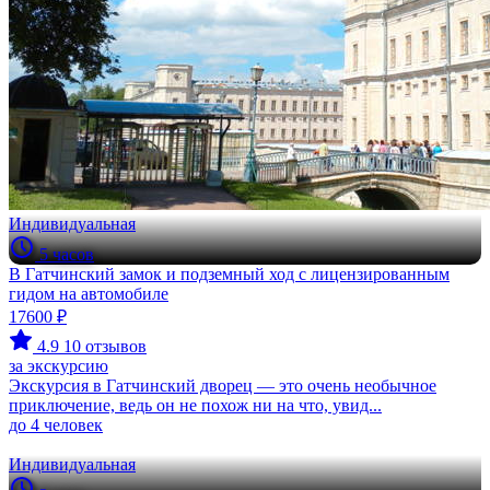
Индивидуальная
5 часов
В Гатчинский замок и подземный ход с лицензированным
гидом на автомобиле
17600 ₽
4.9
10 отзывов
за экскурсию
Экскурсия в Гатчинский дворец — это очень необычное
приключение, ведь он не похож ни на что, увид...
до 4 человек
Индивидуальная