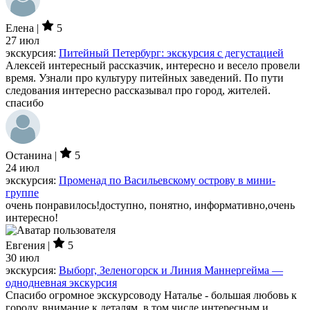
Елена |
5
27 июл
экскурсия:
Питейный Петербург: экскурсия с дегустацией
Алексей интересный рассказчик, интересно и весело провели
время. Узнали про культуру питейных заведений. По пути
следования интересно рассказывал про город, жителей.
спасибо
Останина |
5
24 июл
экскурсия:
Променад по Васильевскому острову в мини-
группе
очень понравилось!доступно, понятно, информативно,очень
интересно!
Евгения |
5
30 июл
экскурсия:
Выборг, Зеленогорск и Линия Маннергейма —
однодневная экскурсия
Спасибо огромное экскурсоводу Наталье - большая любовь к
городу, внимание к деталям, в том числе интересным и