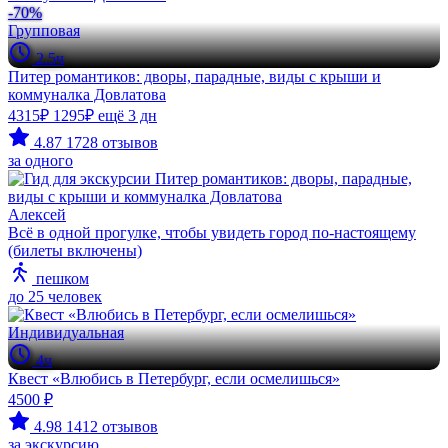
-70%
Групповая
2.5ч
Питер романтиков: дворы, парадные, виды с крыши и
коммуналка Довлатова
4315₽
1295₽
ещё 3 дн
4.87
1728 отзывов
за одного
Алексей
Всё в одной прогулке, чтобы увидеть город по-настоящему
(билеты включены)
пешком
до 25 человек
Индивидуальная
4ч
Квест «Влюбись в Петербург, если осмелишься»
4500 ₽
4.98
1412 отзывов
за экскурсию