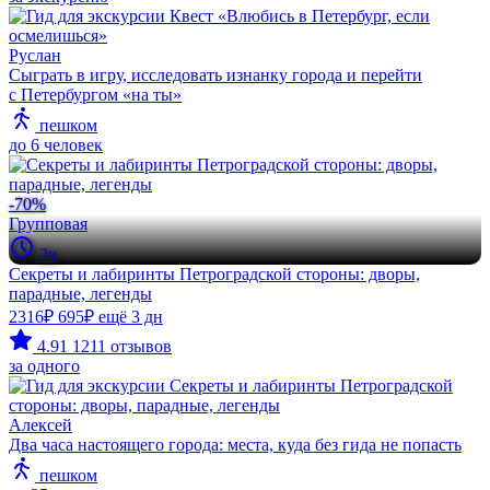
Руслан
Сыграть в игру, исследовать изнанку города и перейти
с Петербургом «на ты»
пешком
до 6 человек
-70%
Групповая
2ч
Секреты и лабиринты Петроградской стороны: дворы,
парадные, легенды
2316₽
695₽
ещё 3 дн
4.91
1211 отзывов
за одного
Алексей
Два часа настоящего города: места, куда без гида не попасть
пешком