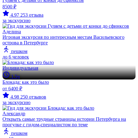
Гуляем с детьми от конки до сфинксов
8500 ₽
4.97
253 отзыва
за экскурсию
Аделина
Игровая экскурсия по интересным местам Васильевского
острова в Петербурге
пешком
до 6 человек
Индивидуальная
1.5ч
Блокада: как это было
от 6400 ₽
4.98
250 отзывов
за экскурсию
Александр
Открыть самые трудные страницы истории Петербурга на
прогулке с гидом-специалистом по теме
пешком