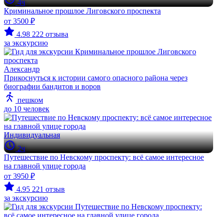
4ч
Криминальное прошлое Лиговского проспекта
от 3500 ₽
4.98
222 отзыва
за экскурсию
Александр
Прикоснуться к истории самого опасного района через
биографии бандитов и воров
пешком
до 10 человек
Индивидуальная
2ч
Путешествие по Невскому проспекту: всё самое интересное
на главной улице города
от 3950 ₽
4.95
221 отзыв
за экскурсию