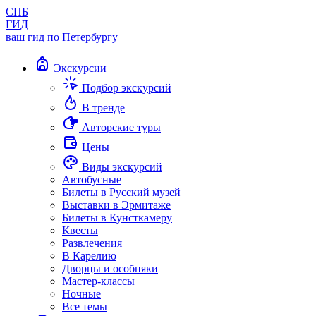
СПБ
ГИД
ваш гид по Петербургу
Экскурсии
Подбор экскурсий
В тренде
Авторские туры
Цены
Виды экскурсий
Автобусные
Билеты в Русский музей
Выставки в Эрмитаже
Билеты в Кунсткамеру
Квесты
Развлечения
В Карелию
Дворцы и особняки
Мастер-классы
Ночные
Все темы