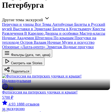
Петербурга
Другие темы экскурсий
Переулки и улицы
Все
Темы
Автобусные
Билеты в Русский
музей
Выставки в Эрмитаже
Билеты в Кунсткамеру
Квесты
Развлечения
В Карелию
Дворцы и особняки
Мастер-классы
Ночные
Академия Штиглица
По крышам
Прогулки на
теплоходе
Остров Валаам
Ночные
Музеи и искусство
Обзорные
«Лахта-центр»
Эрмитаж
Водные прогулки
Фильтры (дата, тип, цена)
Смотреть как Stories
Поделиться
Индивидуальная
1ч
Фотосессия на питерских улочках и крыше!
5700 ₽
4.93
1888 отзывов
за экскурсию