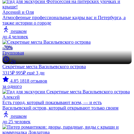
Арсений и Оля
Атмосферные профессиональные кадры вас и Петербурга, а
также истории о городе
пешком
до 4 человек
-70%
Групповая
2ч
Секретные места Васильевского острова
3315₽
995₽
ещё 3 дн
4.85
1818 отзывов
за одного
Алексей
Есть город, который показывают всем, — и есть
Васильевский остров, который открывают только своим
пешком
до 25 человек