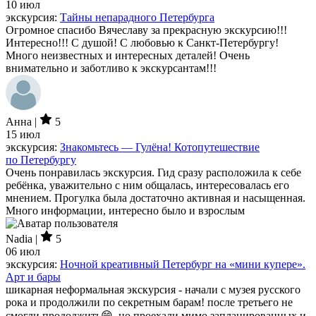
10 июл
экскурсия:
Тайны непарадного Петербурга
Огромное спасибо Вячеславу за прекрасную экскурсию!!!
Интересно!!! С душой! С любовью к Санкт-Петербургу!
Много неизвестных и интересных деталей! Очень
внимательно и заботливо к экскурсантам!!!
Анна |
5
15 июл
экскурсия:
Знакомьтесь — Гулёна! Котопутешествие
по Петербургу
Очень понравилась экскурсия. Гид сразу расположила к себе
ребёнка, уважительно с ним общалась, интересовалась его
мнением. Прогулка была достаточно активная и насыщенная.
Много информации, интересно было и взрослым
Nadia |
5
06 июл
экскурсия:
Ночной креативный Петербург на «мини купере».
Арт и бары
шикарная неформальная экскурсия - начали с музея русского
рока и продолжили по секретным барам! после третьего не
смогли продолжить😄, но проехали мимо запланированных и