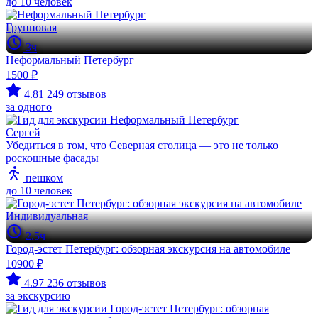
до 10 человек
Групповая
3ч
Неформальный Петербург
1500 ₽
4.81
249 отзывов
за одного
Сергей
Убедиться в том, что Северная столица — это не только
роскошные фасады
пешком
до 10 человек
Индивидуальная
2.5ч
Город-эстет Петербург: обзорная экскурсия на автомобиле
10900 ₽
4.97
236 отзывов
за экскурсию