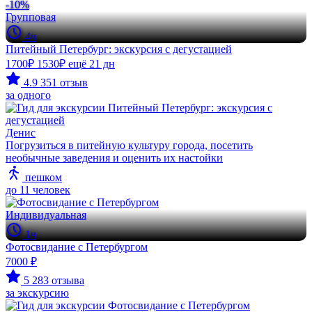
-10%
Групповая
4ч
Питейный Петербург: экскурсия с дегустацией
1700₽
1530₽
ещё 21 дн
4.9
351 отзыв
за одного
Денис
Погрузиться в питейную культуру города, посетить
необычные заведения и оценить их настойки
пешком
до 11 человек
Индивидуальная
1ч
Фотосвидание с Петербургом
7000 ₽
5
283 отзыва
за экскурсию