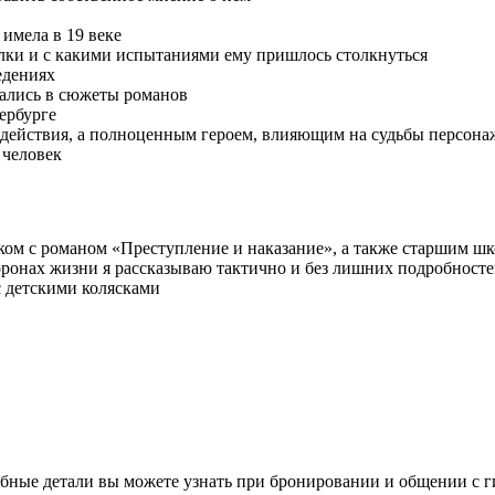
имела в 19 веке
ылки и с какими испытаниями ему пришлось столкнуться
едениях
вались в сюжеты романов
ербурге
м действия, а полноценным героем, влияющим на судьбы персона
 человек
аком с романом «Преступление и наказание», а также старшим ш
ронах жизни я рассказываю тактично и без лишних подробност
с детскими колясками
бные детали вы можете узнать при бронировании и общении с г