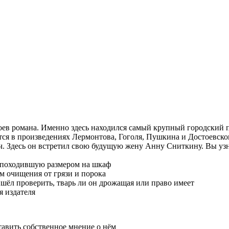
оев романа. Именно здесь находился самый крупный городский 
ся в произведениях Лермонтова, Гоголя, Пушкина и Достоевско
 Здесь он встретил свою будущую жену Анну Сниткину. Вы узнае
е походившую размером на шкаф
ом очищения от грязи и порока
ёл проверить, тварь ли он дрожащая или право имеет
я издателя
тавить собственное мнение о нём