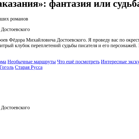
казания»: фантазия или судьб
айших романов
ероев Фёдора Михайловича Достоевского. Я проведу вас по окре
хитрый клубок переплетений судьбы писателя и его персонажей.
ома
Необычные маршруты
Что ещё посмотреть
Интересные экск
Гоголь
Старая Русса