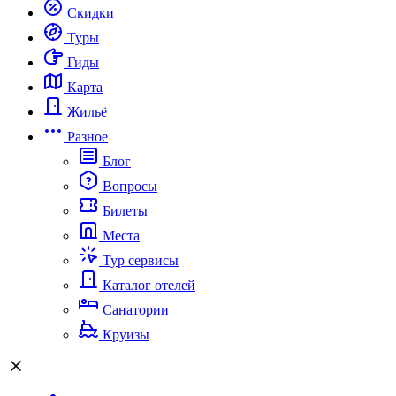
Скидки
Туры
Гиды
Карта
Жильё
Разное
Блог
Вопросы
Билеты
Места
Тур сервисы
Каталог отелей
Санатории
Круизы