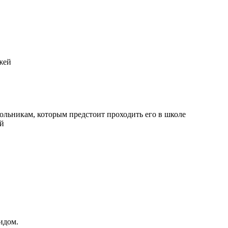
жей
кольникам, которым предстоит проходить его в школе
ей
идом.