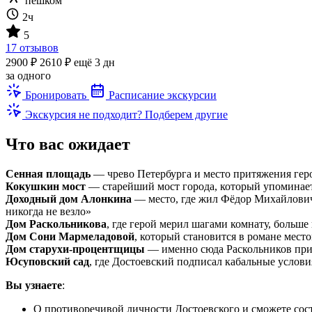
пешком
2ч
5
17 отзывов
2900 ₽
2610 ₽
ещё 3 дн
за одного
Бронировать
Расписание экскурсии
Экскурсия не подходит? Подберем другие
Что вас ожидает
Сенная площадь
— чрево Петербурга и место притяжения гер
Кокушкин мост
— старейший мост города, который упоминает
Доходный дом Алонкина
— место, где жил Фёдор Михайлович.
никогда не везло»
Дом Раскольникова
, где герой мерил шагами комнату, больш
Дом Сони Мармеладовой
, который становится в романе мест
Дом старухи-процентщицы
— именно сюда Раскольников приш
Юсуповский сад
, где Достоевский подписал кабальные услови
Вы узнаете
:
О противоречивой личности Достоевского и сможете сос