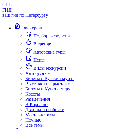
СПБ
ГИД
ваш гид по Петербургу
Экскурсии
Подбор экскурсий
В тренде
Авторские туры
Цены
Виды экскурсий
Автобусные
Билеты в Русский музей
Выставки в Эрмитаже
Билеты в Кунсткамеру
Квесты
Развлечения
В Карелию
Дворцы и особняки
Мастер-классы
Ночные
Все темы