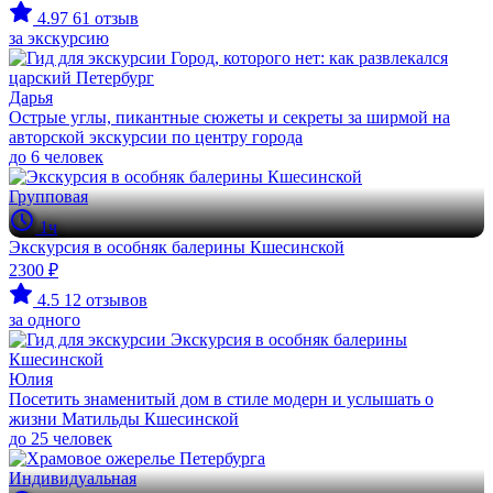
4.97
61 отзыв
за экскурсию
Дарья
Острые углы, пикантные сюжеты и секреты за ширмой на
авторской экскурсии по центру города
до 6 человек
Групповая
1ч
Экскурсия в особняк балерины Кшесинской
2300 ₽
4.5
12 отзывов
за одного
Юлия
Посетить знаменитый дом в стиле модерн и услышать о
жизни Матильды Кшесинской
до 25 человек
Индивидуальная