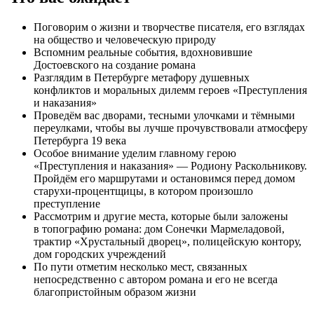
Поговорим о жизни и творчестве писателя, его взглядах
на общество и человеческую природу
Вспомним реальные события, вдохновившие
Достоевского на создание романа
Разглядим в Петербурге метафору душевных
конфликтов и моральных дилемм героев «Преступления
и наказания»
Проведём вас дворами, тесными улочками и тёмными
переулками, чтобы вы лучше прочувствовали атмосферу
Петербурга 19 века
Особое внимание уделим главному герою
«Преступления и наказания» — Родиону Раскольникову.
Пройдём его маршрутами и остановимся перед домом
старухи-процентщицы, в котором произошло
преступление
Рассмотрим и другие места, которые были заложены
в топографию романа: дом Сонечки Мармеладовой,
трактир «Хрустальный дворец», полицейскую контору,
дом городских учреждений
По пути отметим несколько мест, связанных
непосредственно с автором романа и его не всегда
благопристойным образом жизни