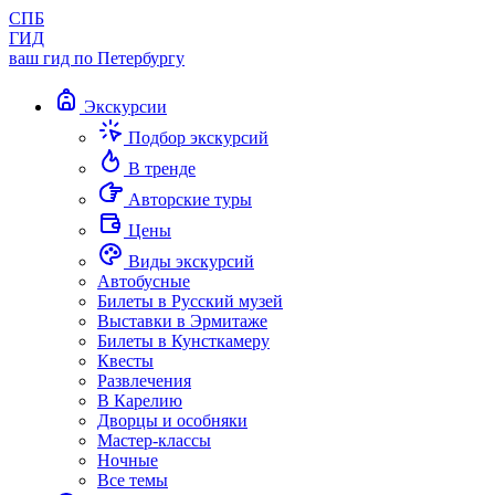
СПБ
ГИД
ваш гид по Петербургу
Экскурсии
Подбор экскурсий
В тренде
Авторские туры
Цены
Виды экскурсий
Автобусные
Билеты в Русский музей
Выставки в Эрмитаже
Билеты в Кунсткамеру
Квесты
Развлечения
В Карелию
Дворцы и особняки
Мастер-классы
Ночные
Все темы