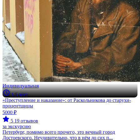
Индивидуальная
1.5 часа
«Преступление и наказание»: от Раскольникова до старухи-
процентщицы
5000 ₽
5
19 отзывов
за экскурсию
Петербург, помимо всего прочего, это вечный город
Достоевского. Неудивительно, что в нём до сих п...