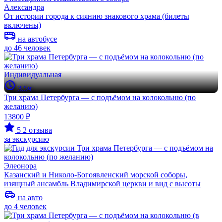
Александра
От истории города к сиянию знакового храма (билеты
включены)
на автобусе
до 46 человек
Индивидуальная
3.5ч
Три храма Петербурга — с подъёмом на колокольню (по
желанию)
13800 ₽
5
2 отзыва
за экскурсию
Элеонора
Казанский и Николо-Богоявленский морской соборы,
изящный ансамбль Владимирской церкви и вид с высоты
на авто
до 4 человек