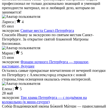
профессионал не только досконально знающий и умеющий
преподнести материал, но и любящий дело, которым он
занимается!
Лариса |
4
05 июл
экскурсия:
Святые места Санкт-Петербурга
Спасибо Ивану за экскурсию по святым местам Санкт-
Петербурге. За открытие святой блаженой Матроны
босоножки.
Мария |
5
15 июн
экскурсия:
Фонари ночного Петербурга — прошлое,
настоящее, будущее
Остались самые прекрасные впечатления от вечерней поездки
по Петербургу с Алексеем,город открылся с новой
стороны,тема освещения оказалась очень интересной.
Елена |
5
28 май
экскурсия:
Три храма Петербурга — с подъёмом на
колокольню (в мини-группе)
Собо́р Влади́мирской ико́ны Бо́жией Ма́тери — православный