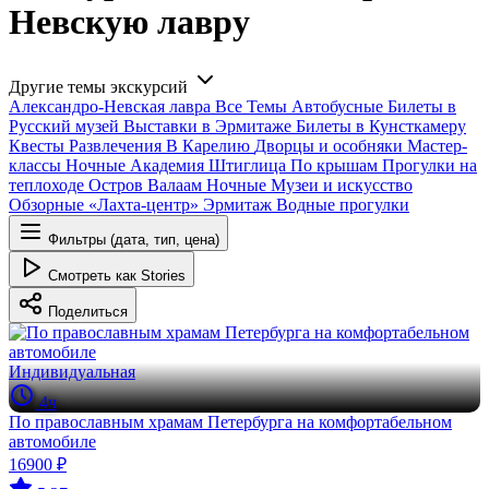
Невскую лавру
Другие темы экскурсий
Александро-Невская лавра
Все
Темы
Автобусные
Билеты в
Русский музей
Выставки в Эрмитаже
Билеты в Кунсткамеру
Квесты
Развлечения
В Карелию
Дворцы и особняки
Мастер-
классы
Ночные
Академия Штиглица
По крышам
Прогулки на
теплоходе
Остров Валаам
Ночные
Музеи и искусство
Обзорные
«Лахта-центр»
Эрмитаж
Водные прогулки
Фильтры (дата, тип, цена)
Смотреть как Stories
Поделиться
Индивидуальная
4ч
По православным храмам Петербурга на комфортабельном
автомобиле
16900 ₽