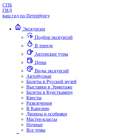
СПБ
ГИД
ваш гид по Петербургу
Экскурсии
Подбор экскурсий
В тренде
Авторские туры
Цены
Виды экскурсий
Автобусные
Билеты в Русский музей
Выставки в Эрмитаже
Билеты в Кунсткамеру
Квесты
Развлечения
В Карелию
Дворцы и особняки
Мастер-классы
Ночные
Все темы