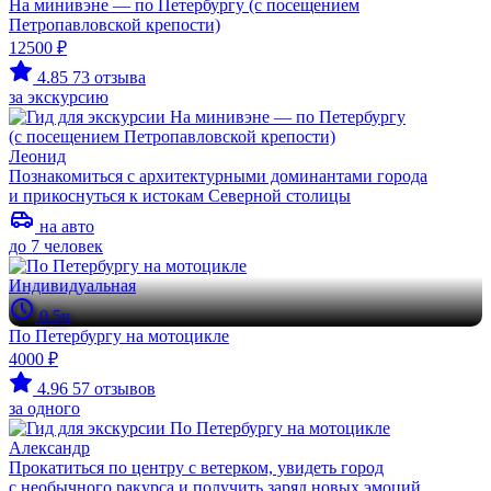
На минивэне — по Петербургу (с посещением
Петропавловской крепости)
12500 ₽
4.85
73 отзыва
за экскурсию
Леонид
Познакомиться с архитектурными доминантами города
и прикоснуться к истокам Северной столицы
на авто
до 7 человек
Индивидуальная
0.5ч
По Петербургу на мотоцикле
4000 ₽
4.96
57 отзывов
за одного
Александр
Прокатиться по центру с ветерком, увидеть город
с необычного ракурса и получить заряд новых эмоций