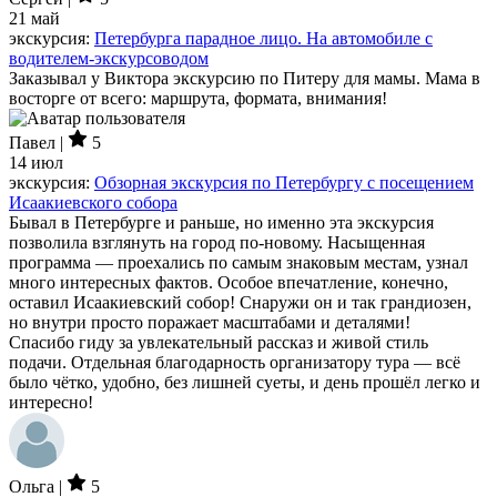
21 май
экскурсия:
Петербурга парадное лицо. На автомобиле с
водителем-экскурсоводом
Заказывал у Виктора экскурсию по Питеру для мамы. Мама в
восторге от всего: маршрута, формата, внимания!
Павел |
5
14 июл
экскурсия:
Обзорная экскурсия по Петербургу с посещением
Исаакиевского собора
Бывал в Петербурге и раньше, но именно эта экскурсия
позволила взглянуть на город по-новому. Насыщенная
программа — проехались по самым знаковым местам, узнал
много интересных фактов. Особое впечатление, конечно,
оставил Исаакиевский собор! Снаружи он и так грандиозен,
но внутри просто поражает масштабами и деталями!
Спасибо гиду за увлекательный рассказ и живой стиль
подачи. Отдельная благодарность организатору тура — всё
было чётко, удобно, без лишней суеты, и день прошёл легко и
интересно!
Ольга |
5