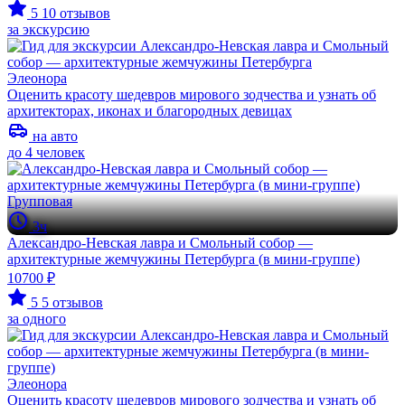
5
10 отзывов
за экскурсию
Элеонора
Оценить красоту шедевров мирового зодчества и узнать об
архитекторах, иконах и благородных девицах
на авто
до 4 человек
Групповая
3ч
Александро-Невская лавра и Смольный собор —
архитектурные жемчужины Петербурга (в мини-группе)
10700 ₽
5
5 отзывов
за одного
Элеонора
Оценить красоту шедевров мирового зодчества и узнать об