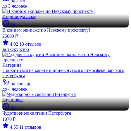
на авто
до 3 человек
Индивидуальная
1ч
В конном экипаже по Невскому проспекту!
25000 ₽
4.92
13 отзывов
за экскурсию
Катерина
Прокатиться на карете и прикоснуться к атмосфере царского
Петербурга
на лошади
до 4 человек
Групповая
3ч
Чудотворные святыни Петербурга
1070 ₽
4.55
11 отзывов