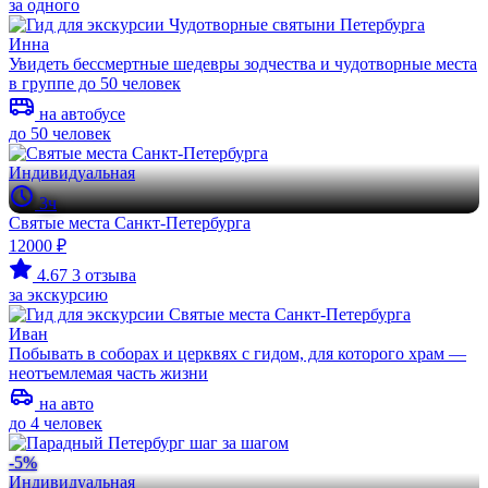
за одного
Инна
Увидеть бессмертные шедевры зодчества и чудотворные места
в группе до 50 человек
на автобусе
до 50 человек
Индивидуальная
3ч
Святые места Санкт-Петербурга
12000 ₽
4.67
3 отзыва
за экскурсию
Иван
Побывать в соборах и церквях с гидом, для которого храм —
неотъемлемая часть жизни
на авто
до 4 человек
-5%
Индивидуальная