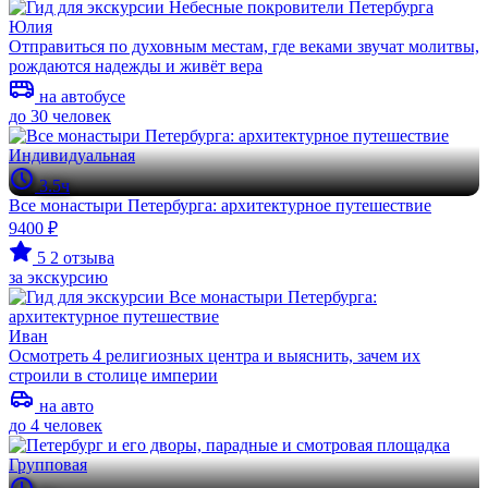
Юлия
Отправиться по духовным местам, где веками звучат молитвы,
рождаются надежды и живёт вера
на автобусе
до 30 человек
Индивидуальная
3.5ч
Все монастыри Петербурга: архитектурное путешествие
9400 ₽
5
2 отзыва
за экскурсию
Иван
Осмотреть 4 религиозных центра и выяснить, зачем их
строили в столице империи
на авто
до 4 человек
Групповая