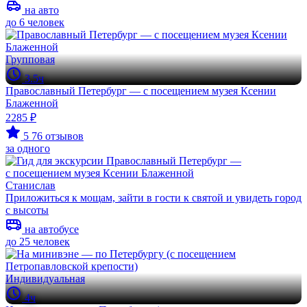
на авто
до 6 человек
Групповая
3.5ч
Православный Петербург — с посещением музея Ксении
Блаженной
2285 ₽
5
76 отзывов
за одного
Станислав
Приложиться к мощам, зайти в гости к святой и увидеть город
с высоты
на автобусе
до 25 человек
Индивидуальная
4ч