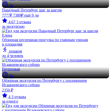
2ч
Парадный Петербург шаг за шагом
7777₽
7389₽
ещё 9 дн
4.67
3 отзыва
за экскурсию
Елена
Обзорная неспешная прогулка по главным улицам
и площадям
пешком
до 4 человек
Групповая
3ч
Обзорная экскурсия по Петербургу с посещением
Исаакиевского собора
2350 ₽
4
3 отзыва
за одного