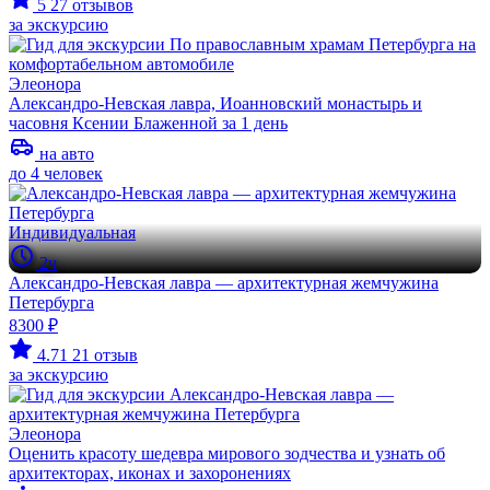
5
27 отзывов
за экскурсию
Элеонора
Александро-Невская лавра, Иоанновский монастырь и
часовня Ксении Блаженной за 1 день
на авто
до 4 человек
Индивидуальная
2ч
Александро-Невская лавра — архитектурная жемчужина
Петербурга
8300 ₽
4.71
21 отзыв
за экскурсию
Элеонора
Оценить красоту шедевра мирового зодчества и узнать об
архитекторах, иконах и захоронениях