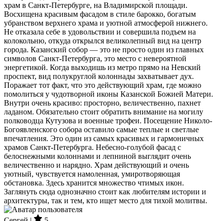
храм в Санкт-Петербурге, на Владимирской площади.
Восхищена красивым фасадом в стиле барокко, богатым
убранством верхнего храма и уютной атмосферой нижнего.
Не отказала себе в удовольствии и совершила подъем на
колокольню, откуда открылся великолепный вид на центр
города. Казанский собор — это не просто один из главных
символов Санкт-Петербурга, это место с невероятной
энергетикой. Когда выходишь из метро прямо на Невский
проспект, вид полукруглой колоннады захватывает дух.
Поражает тот факт, что это действующий храм, где можно
помолиться у чудотворной иконы Казанской Божией Матери.
Внутри очень красиво: просторно, величественно, пахнет
ладаном. Обязательно стоит обратить внимание на могилу
полководца Кутузова и военные трофеи. Посещение Николо-
Богоявленского собора оставило самые теплые и светлые
впечатления. Это один из самых красивых и гармоничных
храмов Санкт-Петербурга. Небесно-голубой фасад с
белоснежными колоннами и лепниной выглядит очень
величественно и нарядно. Храм действующий и очень
уютный, чувствуется намоленная, умиротворяющая
обстановка. Здесь хранится множество чтимых икон.
Заглянуть сюда однозначно стоит как любителям истории и
архитектуры, так и тем, кто ищет место для тихой молитвы.
Сергей |
5