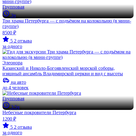
Групповая
3ч
Три храма Петербурга — с подъёмом на колокольню (в мини-
группе)
8500 ₽
5
2 отзыва
за одного
Элеонора
Казанский и Николо-Богоявленский морской соборы,
изящный ансамбль Владимирской церкви и вид с высоты
на авто
до 4 человек
Групповая
3.5ч
Небесные покровители Петербурга
1200 ₽
5
2 отзыва
за одного