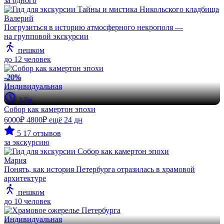
за одного
Валерий
Погрузиться в историю атмосферного некрополя —
на групповой экcкурсии
пешком
до 12 человек
-20%
Индивидуальная
2.5ч
Собор как камертон эпохи
6000₽
4800₽
ещё 24 дн
5
17 отзывов
за экскурсию
Maрия
Понять, как история Петербурга отразилась в храмовой
архитектуре
пешком
до 10 человек
Индивидуальная