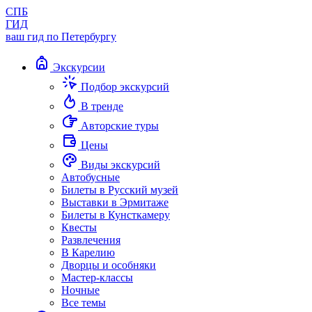
СПБ
ГИД
ваш гид по Петербургу
Экскурсии
Подбор экскурсий
В тренде
Авторские туры
Цены
Виды экскурсий
Автобусные
Билеты в Русский музей
Выставки в Эрмитаже
Билеты в Кунсткамеру
Квесты
Развлечения
В Карелию
Дворцы и особняки
Мастер-классы
Ночные
Все темы