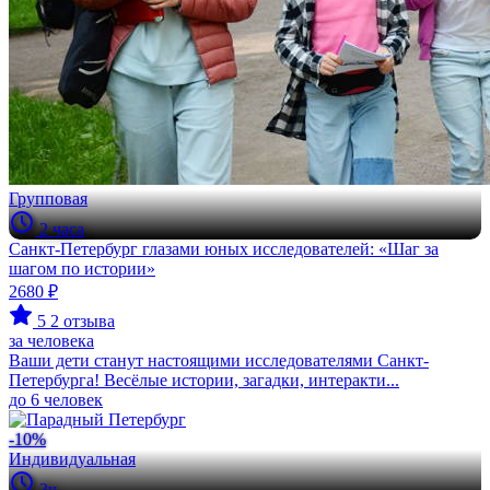
Групповая
2 часа
Санкт-Петербург глазами юных исследователей: «Шаг за
шагом по истории»
2680 ₽
5
2 отзыва
за человека
Ваши дети станут настоящими исследователями Санкт-
Петербурга! Весёлые истории, загадки, интеракти...
до 6 человек
-10%
Индивидуальная
3ч