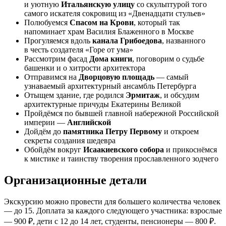
и уютную
Итальянскую улицу
со скульптурой того
самого искателя сокровищ из «Двенадцати стульев»
Полюбуемся
Спасом на Крови
, который так
напоминает храм Василия Блаженного в Москве
Прогуляемся вдоль
канала Грибоедова
, названного
в честь создателя «Горе от ума»
Рассмотрим фасад
Дома книги
, поговорим о судьбе
башенки и о хитрости архитектора
Отправимся на
Дворцовую площадь
— самый
узнаваемый архитектурный ансамбль Петербурга
Отыщем здание, где родился
Эрмитаж
, и обсудим
архитектурные причуды Екатерины Великой
Пройдёмся по бывшей главной набережной Российской
империи —
Английской
Дойдём до
памятника Петру Первому
и откроем
секреты создания шедевра
Обойдём вокруг
Исаакиевского собора
и прикоснёмся
к мистике и таинству творения прославленного зодчего
Организационные детали
Экскурсию можно провести для большего количества человек
— до 15. Доплата за каждого следующего участника: взрослые
— 900 ₽, дети с 12 до 14 лет, студенты, пенсионеры — 800 ₽.