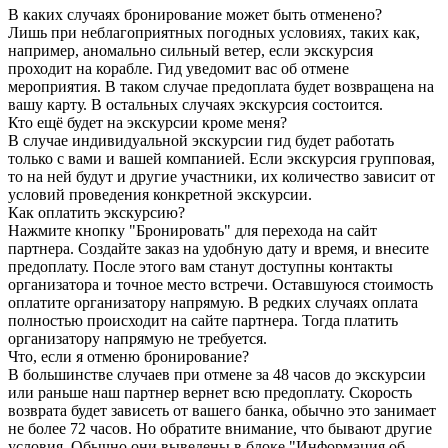
В каких случаях бронирование может быть отменено?
Лишь при неблагоприятных погодных условиях, таких как,
например, аномально сильный ветер, если экскурсия
проходит на корабле. Гид уведомит вас об отмене
мероприятия. В таком случае предоплата будет возвращена на
вашу карту. В остальных случаях экскурсия состоится.
Кто ещё будет на экскурсии кроме меня?
В случае индивидуальной экскурсии гид будет работать
только с вами и вашей компанией. Если экскурсия групповая,
то на ней будут и другие участники, их количество зависит от
условий проведения конкретной экскурсии.
Как оплатить экскурсию?
Нажмите кнопку "Бронировать" для перехода на сайт
партнера. Создайте заказ на удобную дату и время, и внесите
предоплату. После этого вам станут доступны контакты
организатора и точное место встречи. Оставшуюся стоимость
оплатите организатору напрямую. В редких случаях оплата
полностью происходит на сайте партнера. Тогда платить
организатору напрямую не требуется.
Что, если я отменю бронирование?
В большинстве случаев при отмене за 48 часов до экскурсии
или раньше наш партнер вернет всю предоплату. Скорость
возврата будет зависеть от вашего банка, обычно это занимает
не более 72 часов. Но обратите внимание, что бывают другие
условия. Обычно они выведены в блоке "Информация об