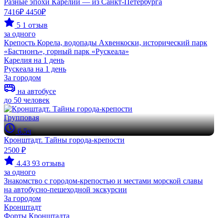
Разные эпохи Карелии — из Санкт-Петербурга
7416₽
4450₽
5
1 отзыв
за одного
Крепость Корела, водопады Ахвенкоски, исторический парк
«Бастионъ», горный парк «Рускеала»
Карелия на 1 день
Рускеала на 1 день
За городом
на автобусе
до 50 человек
Групповая
6.5ч
Кронштадт. Тайны города-крепости
2500 ₽
4.43
93 отзыва
за одного
Знакомство с городом-крепостью и местами морской славы
на автобусно-пешеходной экскурсии
За городом
Кронштадт
Форты Кронштадта