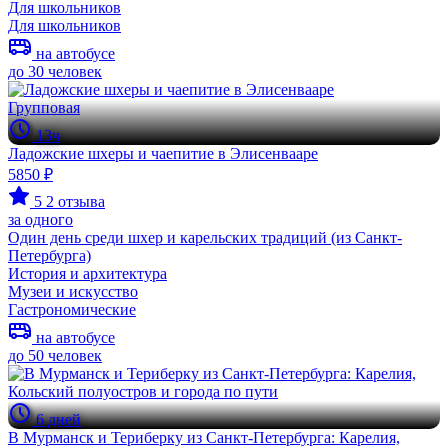
Для школьников
Для школьников
на автобусе
до 30 человек
Групповая
13ч
Ладожские шхеры и чаепитие в Элисенвааре
5850 ₽
5
2 отзыва
за одного
Один день среди шхер и карельских традиций (из Санкт-
Петербурга)
История и архитектура
Музеи и искусство
Гастрономические
на автобусе
до 50 человек
6 дней
В Мурманск и Териберку из Санкт-Петербурга: Карелия,