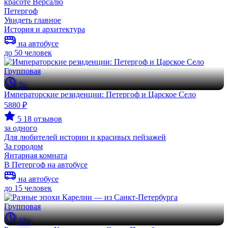
красоте Версалю
Петергоф
Увидеть главное
История и архитектура
на автобусе
до 50 человек
Групповая
7ч
Императорские резиденции: Петергоф и Царское Село
5880 ₽
5
18 отзывов
за одного
Для любителей истории и красивых пейзажей
За городом
Янтарная комната
В Петергоф на автобусе
на автобусе
до 15 человек
Групповая
13ч