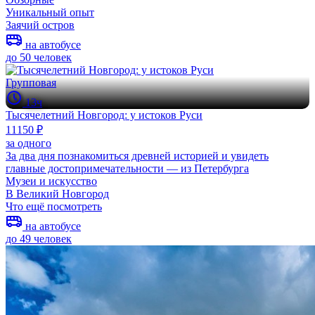
Уникальный опыт
Заячий остров
на автобусе
до 50 человек
Групповая
13ч
Тысячелетний Новгород: у истоков Руси
11150 ₽
за одного
За два дня познакомиться древней историей и увидеть
главные достопримечательности — из Петербурга
Музеи и искусство
В Великий Новгород
Что ещё посмотреть
на автобусе
до 49 человек