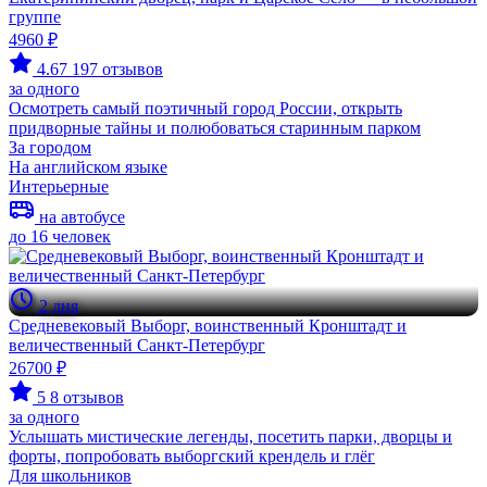
группе
4960 ₽
4.67
197 отзывов
за одного
Осмотреть самый поэтичный город России, открыть
придворные тайны и полюбоваться старинным парком
За городом
На английском языке
Интерьерные
на автобусе
до 16 человек
2 дня
Средневековый Выборг, воинственный Кронштадт и
величественный Санкт-Петербург
26700 ₽
5
8 отзывов
за одного
Услышать мистические легенды, посетить парки, дворцы и
форты, попробовать выборгский крендель и глёг
Для школьников