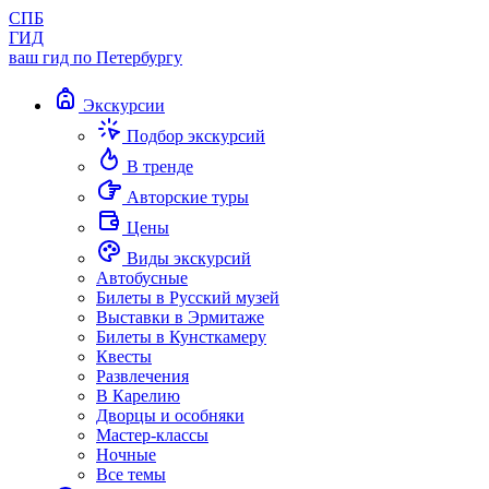
СПБ
ГИД
ваш гид по Петербургу
Экскурсии
Подбор экскурсий
В тренде
Авторские туры
Цены
Виды экскурсий
Автобусные
Билеты в Русский музей
Выставки в Эрмитаже
Билеты в Кунсткамеру
Квесты
Развлечения
В Карелию
Дворцы и особняки
Мастер-классы
Ночные
Все темы