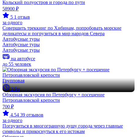
Кольский полуостров и города по пути
58900 ₽
5
1 отзыв
за одного
Совершить треккинг по Хибинам, попробовать морские
деликатесы и погрузиться в мир народов Севера
Автобусные туры
Автобусные туры
Автобусные туры
на автобусе
до 55 человек
Групповая
2.5ч
Обзорная экскурсия по Петербургу + посещение
Петропавловской крепости
700 ₽
4.54
39 отзывов
за одного
Погрузиться в многогранную душу города через главные
символы и прикоснуться к его истокам
Обзорные