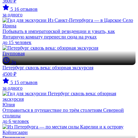
3600 ₽
5
16 отзывов
за одного
Ирина
Побывать в императорской резиденции и узнать, как
Янтарную комнату перенесли сюда на руках
до 15 человек
Групповая
3ч
Петербург сквозь века: обзорная экскурсия
4500 ₽
5
15 отзывов
за одного
Юлия
Отправиться в путешествие по трём столетиям Северной
столицы
до 6 человек
Групповая