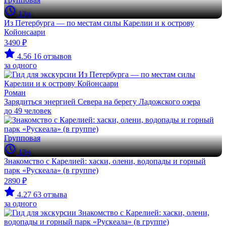
13ч
Из Петербурга — по местам силы Карелии и к острову
Койонсаари
3490 ₽
4.56
16 отзывов
за одного
Роман
Зарядиться энергией Севера на берегу Ладожского озера
до 49 человек
Групповая
13ч
Знакомство с Карелией: хаски, олени, водопады и горный
парк «Рускеала» (в группе)
2890 ₽
4.27
63 отзыва
за одного