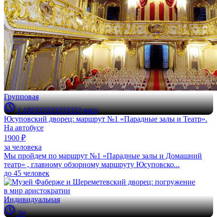
Групповая
1.183333333333333 часа
Юсуповский дворец: маршрут №1 «Парадные залы и Театр».
На автобусе
1900 ₽
за человека
Мы пройдем по маршрут №1 «Парадные залы и Домашний
театр» , главному обзорному маршруту Юсуповско...
до 45 человек
Индивидуальная
3ч