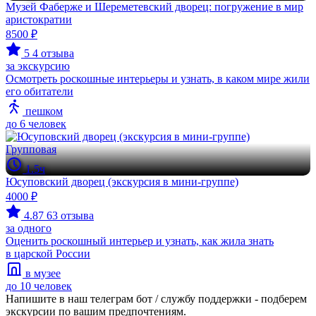
Музей Фаберже и Шереметевский дворец: погружение в мир
аристократии
8500 ₽
5
4 отзыва
за экскурсию
Осмотреть роскошные интерьеры и узнать, в каком мире жили
его обитатели
пешком
до 6 человек
Групповая
1.5ч
Юсуповский дворец (экскурсия в мини-группе)
4000 ₽
4.87
63 отзыва
за одного
Оценить роскошный интерьер и узнать, как жила знать
в царской России
в музее
до 10 человек
Напишите в наш телеграм бот / службу поддержки - подберем
экскурсии по вашим предпочтениям.