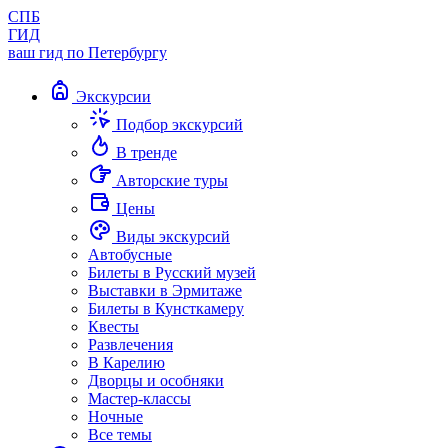
СПБ
ГИД
ваш гид по Петербургу
Экскурсии
Подбор экскурсий
В тренде
Авторские туры
Цены
Виды экскурсий
Автобусные
Билеты в Русский музей
Выставки в Эрмитаже
Билеты в Кунсткамеру
Квесты
Развлечения
В Карелию
Дворцы и особняки
Мастер-классы
Ночные
Все темы