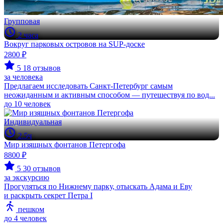
Групповая
2 часа
Вокруг парковых островов на SUP-доске
2800 ₽
5
18 отзывов
за человека
Предлагаем исследовать Санкт-Петербург самым
неожиданным и активным способом — путешествуя по вод...
до 10 человек
Индивидуальная
2.5ч
Мир изящных фонтанов Петергофа
8800 ₽
5
30 отзывов
за экскурсию
Прогуляться по Нижнему парку, отыскать Адама и Еву
и раскрыть секрет Петра I
пешком
до 4 человек