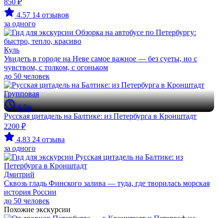
850 ₽
4.57
14 отзывов
за одного
Куль
Увидеть в городе на Неве самое важное — без суеты, но с
чувством, с толком, с огоньком
до 50 человек
Групповая
6.5ч
Русская цитадель на Балтике: из Петербурга в Кронштадт
2200 ₽
4.83
24 отзыва
за одного
Дмитрий
Сквозь гладь Финского залива — туда, где творилась морская
история России
до 50 человек
Похожие экскурсии