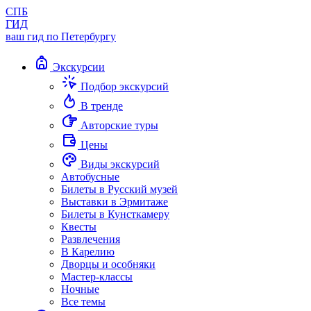
СПБ
ГИД
ваш гид по Петербургу
Экскурсии
Подбор экскурсий
В тренде
Авторские туры
Цены
Виды экскурсий
Автобусные
Билеты в Русский музей
Выставки в Эрмитаже
Билеты в Кунсткамеру
Квесты
Развлечения
В Карелию
Дворцы и особняки
Мастер-классы
Ночные
Все темы