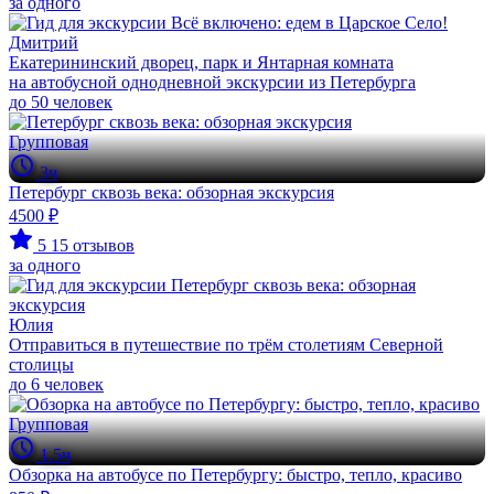
за одного
Дмитрий
Екатерининский дворец, парк и Янтарная комната
на автобусной однодневной экскурсии из Петербурга
до 50 человек
Групповая
3ч
Петербург сквозь века: обзорная экскурсия
4500 ₽
5
15 отзывов
за одного
Юлия
Отправиться в путешествие по трём столетиям Северной
столицы
до 6 человек
Групповая
1.5ч
Обзорка на автобусе по Петербургу: быстро, тепло, красиво