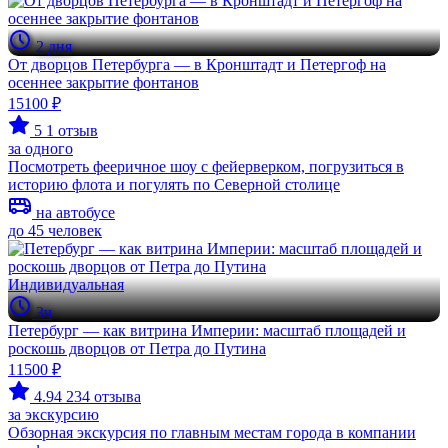
2 дня
От дворцов Петербурга — в Кронштадт и Петергоф на
осеннее закрытие фонтанов
15100 ₽
5
1 отзыв
за одного
Посмотреть фееричное шоу с фейерверком, погрузиться в
историю флота и погулять по Северной столице
на автобусе
до 45 человек
Индивидуальная
3ч
Петербург — как витрина Империи: масштаб площадей и
роскошь дворцов от Петра до Путина
11500 ₽
4.94
234 отзыва
за экскурсию
Обзорная экскурсия по главным местам города в компании