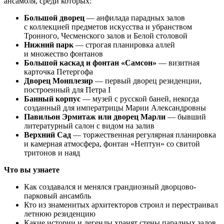
ансамбля, среди которых:
Большой дворец
— анфилада парадных залов
с коллекцией предметов искусства и убранством
Тронного, Чесменского залов и Белой столовой
Нижний парк
— строгая планировка аллей
и множество фонтанов
Большой каскад и фонтан «Самсон»
— визитная
карточка Петергофа
Дворец Монплезир
— первый дворец резиденции,
построенный для Петра I
Банный корпус
— музей с русской баней, некогда
созданный для императрицы Марии Александровны
Павильон Эрмитаж или дворец Марли
— бывший
литературный салон с видом на залив
Верхний Сад
— торжественная регулярная планировка
и камерная атмосфера, фонтан «Нептун» со свитой
тритонов и наяд
Что вы узнаете
Как создавался и менялся грандиозный дворцово-
парковый ансамбль
Кто из знаменитых архитекторов строил и перестраивал
летнюю резиденцию
Какие истории и легенды хранят стены парадных залов