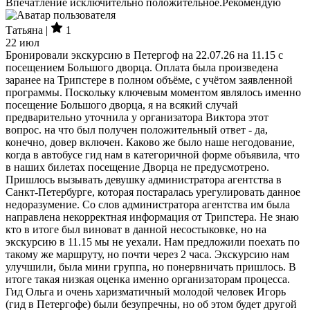
Впечатление исключительно положительное.Рекомендую
Татьяна |
1
22 июл
Бронировали экскурсию в Петергоф на 22.07.26 на 11.15 с
посещением Большого дворца. Оплата была произведена
заранее на Трипстере в полном объёме, с учётом заявленной
программы. Поскольку ключевым моментом являлось именно
посещение Большого дворца, я на всякий случай
предварительно уточнила у организатора Виктора этот
вопрос. на что был получен положительный ответ - да,
конечно, довер включен. Каково же было наше негодование,
когда в автобусе гид нам в категоричной форме объявила, что
в наших билетах посещение Дворца не предусмотрено.
Пришлось вызывать девушку администратора агентства в
Санкт-Петербурге, которая постаралась урегулировать данное
недоразумение. Со слов администратора агентства им была
направлена некорректная информация от Трипстера. Не знаю
кто в итоге был виноват в данной несостыковке, но на
экскурсию в 11.15 мы не уехали. Нам предложили поехать по
такому же маршруту, но почти через 2 часа. Экскурсию нам
улучшили, была мини группа, но понервничать пришлось. В
итоге такая низкая оценка именно организаторам процесса.
Гид Ольга и очень харизматичный молодой человек Игорь
(гид в Петергофе) были безупречны, но об этом будет другой