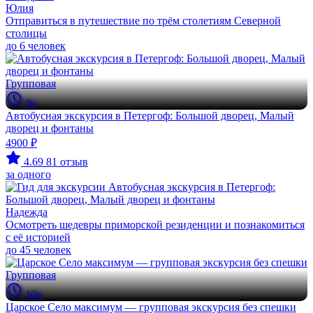
Юлия
Отправиться в путешествие по трём столетиям Северной
столицы
до 6 человек
Групповая
9ч
Автобусная экскурсия в Петергоф: Большой дворец, Малый
дворец и фонтаны
4900 ₽
4.69
81 отзыв
за одного
Надежда
Осмотреть шедевры приморской резиденции и познакомиться
с её историей
до 45 человек
Групповая
10ч
Царское Село максимум — групповая экскурсия без спешки