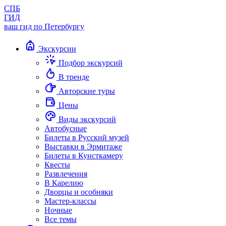
СПБ
ГИД
ваш гид по Петербургу
Экскурсии
Подбор экскурсий
В тренде
Авторские туры
Цены
Виды экскурсий
Автобусные
Билеты в Русский музей
Выставки в Эрмитаже
Билеты в Кунсткамеру
Квесты
Развлечения
В Карелию
Дворцы и особняки
Мастер-классы
Ночные
Все темы