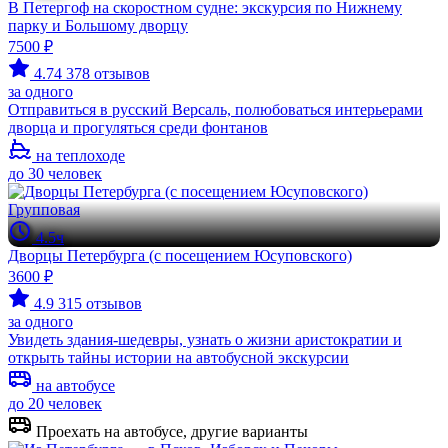
В Петергоф на скоростном судне: экскурсия по Нижнему
парку и Большому дворцу
7500 ₽
4.74
378 отзывов
за одного
Отправиться в русский Версаль, полюбоваться интерьерами
дворца и прогуляться среди фонтанов
на теплоходе
до 30 человек
Групповая
4.5ч
Дворцы Петербурга (с посещением Юсуповского)
3600 ₽
4.9
315 отзывов
за одного
Увидеть здания-шедевры, узнать о жизни аристократии и
открыть тайны истории на автобусной экскурсии
на автобусе
до 20 человек
Проехать на автобусе, другие варианты