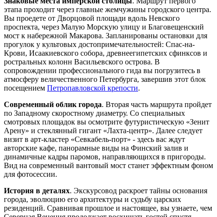
Знаковые места имперской столицы
. Маршрут первого
этапа проходит через главные жемчужины городского центра.
Вы проедете от Дворцовой площади вдоль Невского
проспекта, через Малую Морскую улицу и Благовещенский
мост к набережной Макарова. Запланированы остановки для
прогулок у культовых достопримечательностей: Спас-на-
Крови, Исаакиевского собора, древнеегипетских сфинксов и
ростральных колонн Васильевского острова. В
сопровождении профессионального гида вы погрузитесь в
атмосферу величественного Петербурга, завершив этот блок
посещением
Петропавловской крепости
.
Современный облик города
. Вторая часть маршрута пройдет
по Западному скоростному диаметру. Со специальных
смотровых площадок вы осмотрите футуристическую «Зенит
Арену» и стеклянный гигант «Лахта-центр». Далее следует
визит в арт-кластер «Севкабель-порт» - здесь вас ждут
авторские кафе, панорамные виды на Финский залив и
динамичные кадры паромов, направляющихся в пригороды.
Вид на современный вантовый мост станет эффектным фоном
для фотосессии.
История в деталях
. Экскурсовод раскроет тайны основания
города, эволюцию его архитектуры и судьбу царских
резиденций. Сравнивая прошлое и настоящее, вы узнаете, чем
Северная Венеция продолжает восхищать гостей спустя