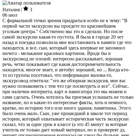
Наталия |
3
06 июл
С формальной точки зрения придраться особо не к чему: "В
первой части экскурсии вы проедете по красивейшим
уголкам центра." Собственно мы это и сделали. Но после
самой экскурсии какая-то пустота. Я была в городе 20 лет
назад и поездка позволила мне восстановить в памяти где что
находится, и все, сын, который здесь впервые не запомнил
ничего - мелькание красивых картинок. Вроде бы и
экскурсовод не плохой: интересно рассказывает, хорошая
речь, четко показывает где какая достопримечательность
находится, многое знает, и автобус хороший, но ... Когда кто-
то из группы посетовал, что информации малова-то,
экскурсовод ответила: "это же обзорная экскурсия, мне вас
нужно познакомить с тем что где посмотреть и все". Сейчас,
при наличии интернета, карт и навигатора это мы можем и
сами сделать. Очень хотелось бы проезжая услышать не только
название, но и какие-то интересные факты, хоть и немного,
кратко, но историю того или иного здания, памятника. Этого
было очень мало. Сын, уже прошедший в школе тот период
истории, который охватывает историческая часть экскурсии
сказал, что за один урок в классе (а это 45 минут за которые
учитель не только дает новый материал, но и провереят дз,
решает организационные вопросы) он узнал бы больше, чем