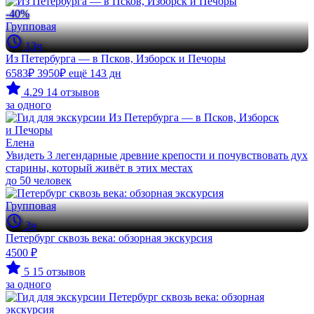
-40%
Групповая
13ч
Из Петербурга — в Псков, Изборск и Печоры
6583₽
3950₽
ещё 143 дн
4.29
14 отзывов
за одного
Елена
Увидеть 3 легендарные древние крепости и почувствовать дух
старины, который живёт в этих местах
до 50 человек
Групповая
3ч
Петербург сквозь века: обзорная экскурсия
4500 ₽
5
15 отзывов
за одного