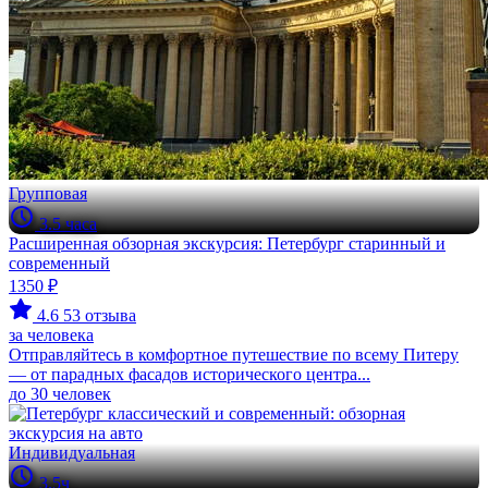
Групповая
3.5 часа
Расширенная обзорная экскурсия: Петербург старинный и
современный
1350 ₽
4.6
53 отзыва
за человека
Отправляйтесь в комфортное путешествие по всему Питеру
— от парадных фасадов исторического центра...
до 30 человек
Индивидуальная
3.5ч