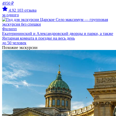
4950 ₽
4.92
103 отзыва
за одного
Филипп
Екатерининский и Александровский дворцы и парки, а также
Янтарная комната в поездке на весь день
до 50 человек
Похожие экскурсии