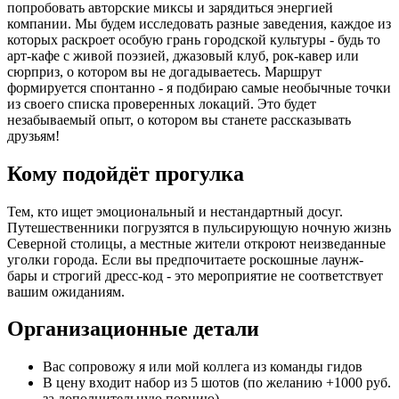
попробовать авторские миксы и зарядиться энергией
компании. Мы будем исследовать разные заведения, каждое из
которых раскроет особую грань городской культуры - будь то
арт-кафе с живой поэзией, джазовый клуб, рок-кавер или
сюрприз, о котором вы не догадываетесь. Маршрут
формируется спонтанно - я подбираю самые необычные точки
из своего списка проверенных локаций. Это будет
незабываемый опыт, о котором вы станете рассказывать
друзьям!
Кому подойдёт прогулка
Тем, кто ищет эмоциональный и нестандартный досуг.
Путешественники погрузятся в пульсирующую ночную жизнь
Северной столицы, а местные жители откроют неизведанные
уголки города. Если вы предпочитаете роскошные лаунж-
бары и строгий дресс-код - это мероприятие не соответствует
вашим ожиданиям.
Организационные детали
Вас сопровожу я или мой коллега из команды гидов
В цену входит набор из 5 шотов (по желанию +1000 руб.
за дополнительную порцию)