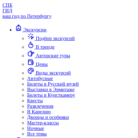
СПБ
ГИД
ваш гид по Петербургу
Экскурсии
Подбор экскурсий
В тренде
Авторские туры
Цены
Виды экскурсий
Автобусные
Билеты в Русский музей
Выставки в Эрмитаже
Билеты в Кунсткамеру
Квесты
Развлечения
В Карелию
Дворцы и особняки
Мастер-классы
Ночные
Все темы