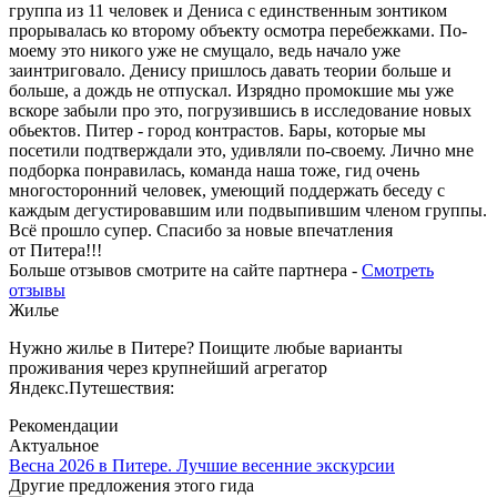
группа из 11 человек и Дениса с единственным зонтиком
прорывалась ко второму объекту осмотра перебежками. По-
моему это никого уже не смущало, ведь начало уже
заинтриговало. Денису пришлось давать теории больше и
больше, а дождь не отпускал. Изрядно промокшие мы уже
вскоре забыли про это, погрузившись в исследование новых
обьектов. Питер - город контрастов. Бары, которые мы
посетили подтверждали это, удивляли по-своему. Лично мне
подборка понравилась, команда наша тоже, гид очень
многосторонний человек, умеющий поддержать беседу с
каждым дегустировавшим или подвыпившим членом группы.
Всё прошло супер. Спасибо за новые впечатления
от Питера!!!
Больше отзывов смотрите на сайте партнера -
Смотреть
отзывы
Жилье
Нужно жилье в Питере? Поищите любые варианты
проживания через крупнейший агрегатор
Яндекс.Путешествия:
Рекомендации
Актуальное
Весна 2026 в Питере. Лучшие весенние экскурсии
Другие предложения этого гида