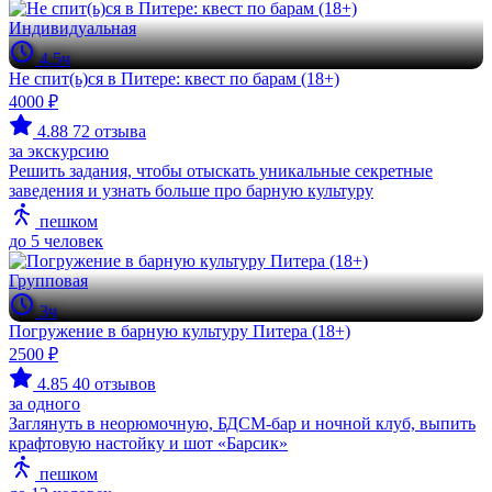
Индивидуальная
4.5ч
Не спит(ь)ся в Питере: квест по барам (18+)
4000 ₽
4.88
72 отзыва
за экскурсию
Решить задания, чтобы отыскать уникальные секретные
заведения и узнать больше про барную культуру
пешком
до 5 человек
Групповая
3ч
Погружение в барную культуру Питера (18+)
2500 ₽
4.85
40 отзывов
за одного
Заглянуть в неорюмочную, БДСМ-бар и ночной клуб, выпить
крафтовую настойку и шот «Барсик»
пешком