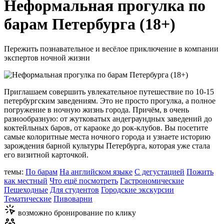
Неформальная прогулка по
барам Петербурга (18+)
Пережить познавательное и весёлое приключение в компании
экспертов ночной жизни
Приглашаем совершить увлекательное путешествие по 10-15
петербургским заведениям. Это не просто прогулка, а полное
погружение в ночную жизнь города. Причём, в очень
разнообразную: от жутковатых андеграундных заведений до
коктейльных баров, от караоке до рок-клубов. Вы посетите
самые колоритные места ночного города и узнаете историю
зарождения барной культуры Петербурга, которая уже стала
его визитной карточкой.
темы:
По барам
На английском языке
С дегустацией
Пожить
как местный
Что ещё посмотреть
Гастрономические
Пешеходные
Для студентов
Городские экскурсии
Тематические
Пивоварни
возможно бронирование по клику