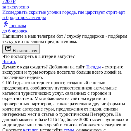
7200 ₽
за экскурсию
Исследовать скрытые уголки города, где царствует стрит-арт
и бродят рок-легенды
пешком
до 6 человек
Напишите в наш телеграм бот / службу поддержки - подберем
экскурсии по вашим предпочтениям.
Написать нам
Что посмотреть в Питере в августе?
Читать
Думаете куда сходить? Добавили на сайт
Тренды
- смотрите
экскурсии и туры которые посетило больше всего людей за
последнюю неделю.
СПб Гид - это интернет проект, созданный с целью
предоставить сообществу путешественников актуальные
каталоги туристических услуг, связанных с городом и
окрестностями. Мы добавляем на сайт экскурсии от
проверенных партнеров, а также размещаем другие форматы
контента: авторские туры, предложения от гидов, списки
интересных мест и статьи о туристическом Петербурге. На
данный момент в базе СПб Гид более 3000 тысяч групповых и
индивидуальных экскурсий и список обновляется ежедневно.
Смотрите
каталог
, исследуйте
темы
, ознакомьтесь с