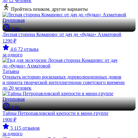
до 12 человек
Пройтись пешком, другие варианты
Групповая
3.5ч
Лесная сторона Комарово: от дач до «будки» Ахматовой
1290 ₽
4.6
72 отзыва
за одного
Татьяна
Открыть историю роскошных дореволюционных домов
и приюта творческой интеллигенции советского времени
до 20 человек
Групповая
1.5ч
Тайны Петропавловской крепости в мини-группе
1900 ₽
5
115 отзывов
за одного