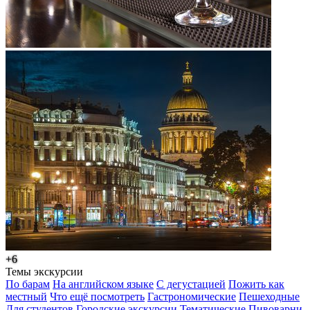
+6
Темы экскурсии
По барам
На английском языке
С дегустацией
Пожить как
местный
Что ещё посмотреть
Гастрономические
Пешеходные
Для студентов
Городские экскурсии
Тематические
Пивоварни