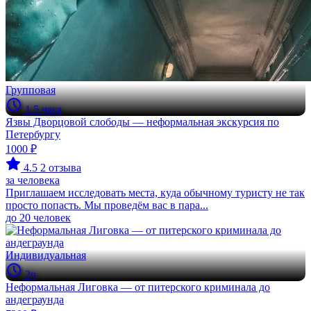
Групповая
1.5 часа
Язвы Дворцовой слободы — неформальная экскурсия по
Петербургу
1000 ₽
4.5
2 отзыва
за человека
Приглашаем исследовать места, куда обычному туристу не так
просто попасть. Мы проведём вас в пара...
до 20 человек
Индивидуальная
2ч
Неформальная Лиговка — от питерского криминала до
андеграунда