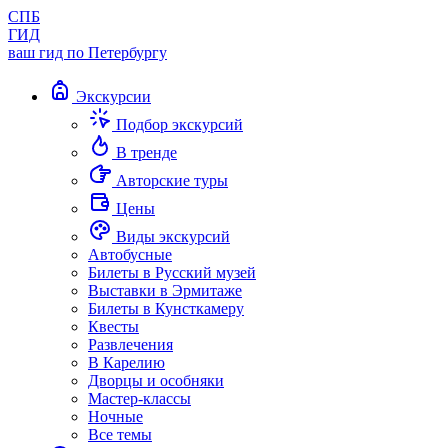
СПБ
ГИД
ваш гид по Петербургу
Экскурсии
Подбор экскурсий
В тренде
Авторские туры
Цены
Виды экскурсий
Автобусные
Билеты в Русский музей
Выставки в Эрмитаже
Билеты в Кунсткамеру
Квесты
Развлечения
В Карелию
Дворцы и особняки
Мастер-классы
Ночные
Все темы