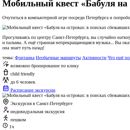
Мобильный квест «Бабуля на 
Очутиться в компьютерной игре посреди Петербурга и попробо
Прогуливаясь по центру Санкт-Петербурга, вы случайно наткну
и пальмы. А ещё странная непрекращающаяся музыка... Вы ока
она знает путь назад!
темы:
Фонтанка
Необычные маршруты
Активности
Что ещё по
возможно бронирование по клику
child friendly
до 6 человек
Расписание экскурсии
Экскурсия в Санкт-Петербурге
индивидуальная экскурсия
пешком
1ч