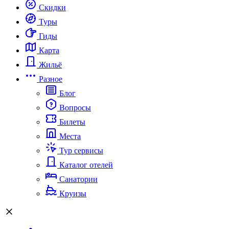
Скидки
Туры
Гиды
Карта
Жильё
Разное
Блог
Вопросы
Билеты
Места
Тур сервисы
Каталог отелей
Санатории
Круизы