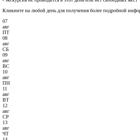
Кликните на любой день для получения более подробной инф
07
авг
ПТ
08
авг
СБ
09
авг
ВС
10
авг
ПН
11
авг
ВТ
12
авг
СР
13
авг
ЧТ
14