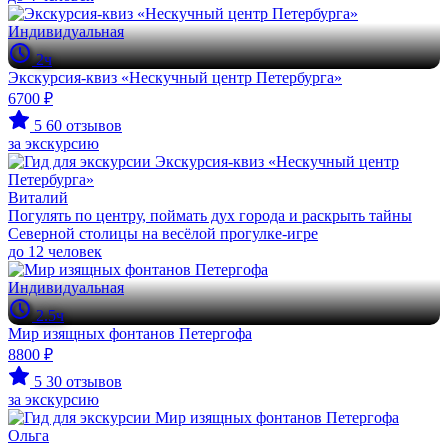
Индивидуальная
2ч
Экскурсия-квиз «Нескучный центр Петербурга»
6700 ₽
5
60 отзывов
за экскурсию
Виталий
Погулять по центру, поймать дух города и раскрыть тайны
Северной столицы на весёлой прогулке-игре
до 12 человек
Индивидуальная
2.5ч
Мир изящных фонтанов Петергофа
8800 ₽
5
30 отзывов
за экскурсию
Ольга