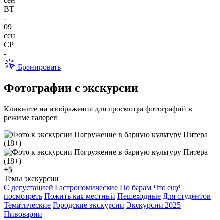
сен
ВТ
-
09
сен
СР
-
Бронировать
Фотографии с экскурсии
Кликните на изображения для просмотра фотографий в
режиме галереи
+5
Темы экскурсии
С дегустацией
Гастрономические
По барам
Что ещё
посмотреть
Пожить как местный
Пешеходные
Для студентов
Тематические
Городские экскурсии
Экскурсии 2025
Пивоварни