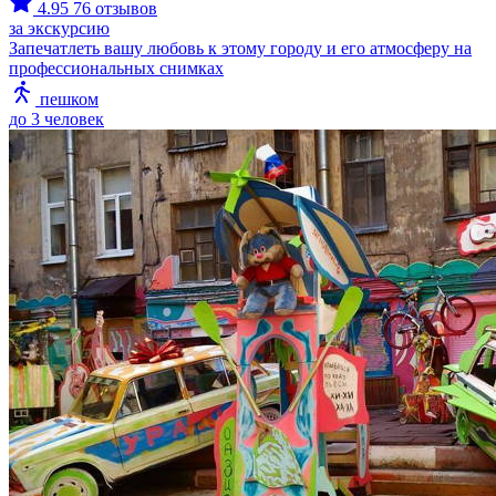
4.95
76 отзывов
за экскурсию
Запечатлеть вашу любовь к этому городу и его атмосферу на
профессиональных снимках
пешком
до 3 человек