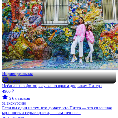
Индивидуальная
2 часа
Небанальная фотопрогулка по ярким дворикам Питера
4900 ₽
5
6 отзывов
за экскурсию
Если вы один из тех, кто думает, что Питер — это сплошная
мрачность и серые краски, — вам точно с...
до 2 человек