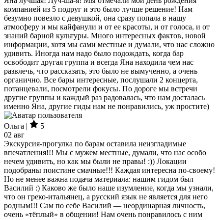
Яна лучшая! Луч-ша-я! Мы отмечали мой день рождения
компанией из 5 подруг и это было лучше решение! Нам
безумно повезло с девушкой, она сразу попала в нашу
атмосферу и мы кайфанули и от ее красоты, и от голоса, и от
знаний барной культуры. Много интересных фактов, новой
информации, хотя мы сами местные и думали, что нас сложно
удивить. Иногда нам надо было подождать, когда бар
освободит другая группа и всегда Яна находила чем нас
развлечь, что рассказать, это было не вымученно, а очень
органично. Все бары интересные, послушали 2 концерта,
потанцевали, посмотрели фокусы. По дороге мы встречи
другие группы и каждый раз радовалась, что нам досталась
именно Яна, другие гиды нам не понравились, уж простите)
Ольга |
5
02 авг
Экскурсия-прогулка по барам оставила неизгладимые
впечатления!!! Мы с мужем местные, думали, что нас особо
нечем удивить, но как мы были не правы! :)) Локации
подобраны поистине смачные!!! Каждая интересна по-своему!
Но не менее важна подача материала: нашим гидом был
Василий :) Каково же было наше изумление, когда мы узнали,
что он греко-итальянец, а русский язык не является для него
родным!!! Сам по себе Василий — неординарная личность,
очень «тёплый» в общении! Нам очень понравилось с ним