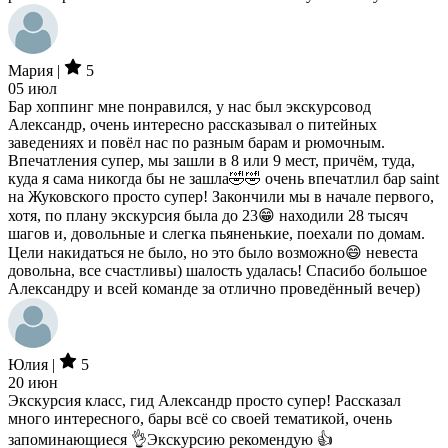
Мария |
5
05 июл
Бар хоппинг мне понравился, у нас был экскурсовод
Александр, очень интересно рассказывал о питейных
заведениях и повёл нас по разным барам и рюмочным.
Впечатления супер, мы зашли в 8 или 9 мест, причём, туда,
куда я сама никогда бы не зашла🤣🤣 очень впечатлил бар saint
на Жуковского просто супер! Закончили мы в начале первого,
хотя, по плану экскурсия была до 23😁 находили 28 тысяч
шагов и, довольные и слегка пьяненькие, поехали по домам.
Цели накидаться не было, но это было возможно😄 невеста
довольна, все счастливы) шалость удалась! Спасибо большое
Александру и всей команде за отлично проведённый вечер)
Юлия |
5
20 июн
Экскурсия класс, гид Александр просто супер! Рассказал
много интересного, бары всё со своей тематикой, очень
запоминающиеся 👌Экскурсию рекомендую 👍