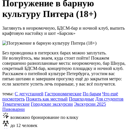
Погружение в барную
культуру Питера (18+)
Заглянуть в неорюмочную, БДСМ-бар и ночной клуб, выпить
крафтовую настойку и шот «Барсик»
Без проводника в питерских барах можно заплутать.
Не волнуйтесь, мы знаем, куда стоит пойти! Покажем
совершенно разноплановые места: неорюмочную, бар Шнура,
секретный БДСМ-бар, концертную площадку и ночной клуб.
Расскажем о питейной культуре Петербурга, угостим вас
пятью шотами и завершим прогулку ещё до закрытия метро:
если захотите успеть лечь пораньше, у вас всё получится.
темы:
С дегустацией
Гастрономические
По барам
Что ещё
посмотреть
Пожить как местный
Пешеходные
Для студентов
Тематические
Городские экскурсии
Экскурсии 2025
Пивоварни
возможно бронирование по клику
до 12 человек