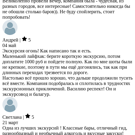
Великолепно провели вечер, компания была - чудесная, из
разных городов, все интересные! Самостоятельно никогда бы
не обошли столько баров)). Не буду спойлерить, стоит
попробовать!
Андрей |
5
04 май
Экскурсия огонь! Как написано так и есть.
Маленький лайфхак: берите короткую экскурсию, потом
доплатите 1000 руб и пойдете полную. Как по мне шоты были
не крепкие, поэтому в пути мы ещё догонялись, так как при
длинных переходах трезвеется по дороге.
Настолько всё прошло хорошо, что дальше продолжили тусить
всё вместе. Компания подобралась и сплотилась в трудностях
экскурсионных приключений. Василию респект! Он и
экскурсовод и балагур.
Светлана |
5
21 март
Одна из лучших экскурсий ! Классные бары, отличный гид,
разнообразный и необычный алкоголь и вкусные закуски!