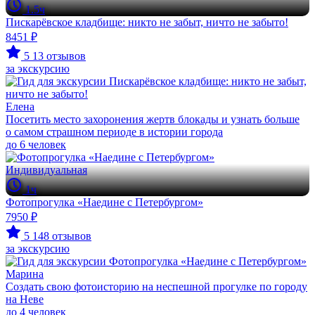
1.5ч
Пискарёвское кладбище: никто не забыт, ничто не забыто!
8451 ₽
5
13 отзывов
за экскурсию
Елена
Посетить место захоронения жертв блокады и узнать больше
о самом страшном периоде в истории города
до 6 человек
Индивидуальная
1ч
Фотопрогулка «Наедине с Петербургом»
7950 ₽
5
148 отзывов
за экскурсию
Марина
Создать свою фотоисторию на неспешной прогулке по городу
на Неве
до 4 человек