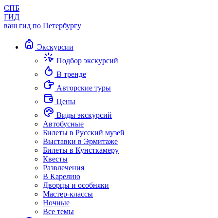
СПБ
ГИД
ваш гид по Петербургу
Экскурсии
Подбор экскурсий
В тренде
Авторские туры
Цены
Виды экскурсий
Автобусные
Билеты в Русский музей
Выставки в Эрмитаже
Билеты в Кунсткамеру
Квесты
Развлечения
В Карелию
Дворцы и особняки
Мастер-классы
Ночные
Все темы