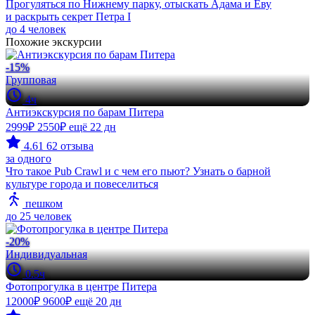
Прогуляться по Нижнему парку, отыскать Адама и Еву
и раскрыть секрет Петра I
до 4 человек
Похожие экскурсии
-15%
Групповая
4ч
Антиэкскурсия по барам Питера
2999₽
2550₽
ещё 22 дн
4.61
62 отзыва
за одного
Что такое Pub Crawl и с чем его пьют? Узнать о барной
культуре города и повеселиться
пешком
до 25 человек
-20%
Индивидуальная
0.5ч
Фотопрогулка в центре Питера
12000₽
9600₽
ещё 20 дн