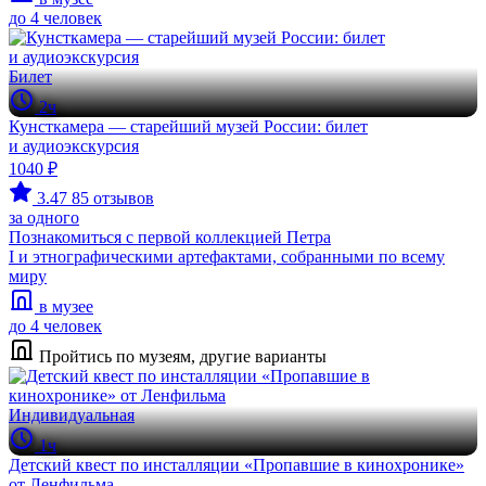
до 4 человек
Билет
2ч
Кунсткамера — старейший музей России: билет
и аудиоэкскурсия
1040 ₽
3.47
85 отзывов
за одного
Познакомиться с первой коллекцией Петра
I и этнографическими артефактами, собранными по всему
миру
в музее
до 4 человек
Пройтись по музеям, другие варианты
Индивидуальная
1ч
Детский квест по инсталляции «Пропавшие в кинохронике»
от Ленфильма