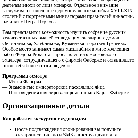
деятелям эпохи от лица монарха. Отдельное внимание
заслуживают золоченые церемониальные коробки XVIII-XIX
столетий с портретными миниатюрами правителей династии,
начиная с Петра Первого.
Вам представится возможность изучить собрание русских
художественных эмалей от ведущих ювелирных домов
Овчинникова, Хлебникова, Кузмичева и братьев Грачевых.
Особое место занимает самая масштабная в мире коллекция
работ Фёдора Рюкерта - прославленного московского
эмальера, сотрудничавшего с фирмой Фаберже и оставившего
после себя более сотни шедевров.
Программа осмотра
— Музей Фаберже
— Знаменитые императорские пасхальные яйца
— Произведения ювелиров-современников Карла Фаберже
Организационные детали
Как работает экскурсия с аудиогидом
После подтверждения бронирования вы получите
электронное письмо и SMS с инструкциями для