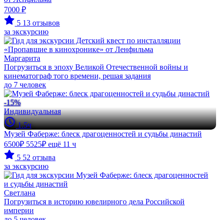
7000 ₽
5
13 отзывов
за экскурсию
Маргарита
Погрузиться в эпоху Великой Отечественной войны и
кинематограф того времени, решая задания
до 7 человек
-15%
Индивидуальная
1.5ч
Музей Фаберже: блеск драгоценностей и судьбы династий
6500₽
5525₽
ещё 11 ч
5
52 отзыва
за экскурсию
Светлана
Погрузиться в историю ювелирного дела Российской
империи
до 5 человек