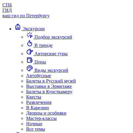
СПБ
ГИД
ваш гид по Петербургу
Экскурсии
Подбор экскурсий
В тренде
Авторские туры
Цены
Виды экскурсий
Автобусные
Билеты в Русский музей
Выставки в Эрмитаже
Билеты в Кунсткамеру
Квесты
Развлечения
В Карелию
Дворцы и особняки
Мастер-классы
Ночные
Все темы