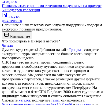
за одного
Познакомиться с ранними течениями модернизма на примере
50 шедевров коллекции
в музее
до 4 человек
Напишите в наш телеграм бот / службу поддержки - подберем
экскурсии по вашим предпочтениям.
Написать нам
Что посмотреть в Питере в августе?
Читать
Думаете куда сходить? Добавили на сайт
Тренды
- смотрите
экскурсии и туры которые посетило больше всего людей за
последнюю неделю.
СПб Гид - это интернет проект, созданный с целью
предоставить сообществу путешественников актуальные
каталоги туристических услуг, связанных с городом и
окрестностями. Мы добавляем на сайт экскурсии от
проверенных партнеров, а также размещаем другие форматы
контента: авторские туры, предложения от гидов, списки
интересных мест и статьи о туристическом Петербурге. На
данный момент в базе СПб Гид более 3000 тысяч групповых и
индивидуальных экскурсий и список обновляется ежедневно.
Смотрите
каталог
, исследуйте
темы
, ознакомьтесь с
бюджетными предложениями (до 1500 руб)
и
скидками
или