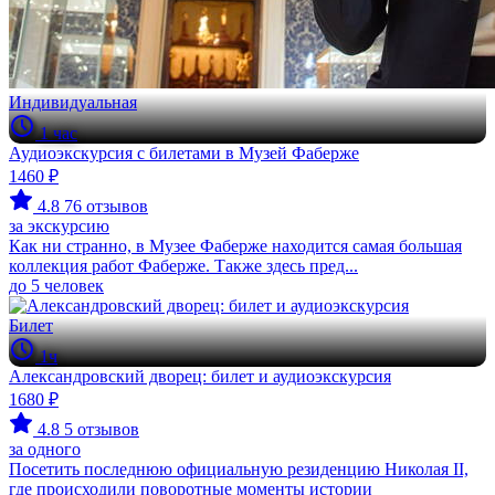
Индивидуальная
1 час
Аудиоэкскурсия с билетами в Музей Фаберже
1460 ₽
4.8
76 отзывов
за экскурсию
Как ни странно, в Музее Фаберже находится самая большая
коллекция работ Фаберже. Также здесь пред...
до 5 человек
Билет
1ч
Александровский дворец: билет и аудиоэкскурсия
1680 ₽
4.8
5 отзывов
за одного
Посетить последнюю официальную резиденцию Николая II,
где происходили поворотные моменты истории