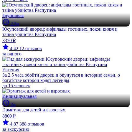
Групповая
2.5ч
Юсуповский дворец: анфилады гостиных, покои князя и
тайна убийства Распутина
3370 ₽
4.42
12 отзывов
за одного
Евгения
За 2,5 часа обойти дворец и окунуться в историю семьи, о
богатстве которой ходят легенды
до 15 человек
Индивидуальная
2ч
Эрмитаж для детей и взрослых
8800 ₽
4.87
388 отзывов
за экскурсию