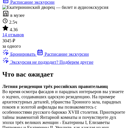
Расписание экскурсии
в музее
2.5ч
4.36
14 отзывов
3045 ₽
за одного
Бронировать
Расписание экскурсии
Экскурсия не подходит? Подберем другие
Что вас ожидает
Летняя резиденция трёх российских правительниц
Во время осмотра фасадов и парадных интерьеров вы узнаете
о зодчих, создававших царскую резиденцию. На примере
архитектурных деталей, убранства Тронного зала, парадных
покоев и золотой анфилады вы познакомитесь с
особенностями русского барокко XVIII столетия. Приоткроете
тайны знаменитой Янтарной комнаты и почувствуете дух
эпохи трёх великих женщин - Екатерины I, Елизаветы
Петровны и Екатерины II. Увидите, как каждая из них