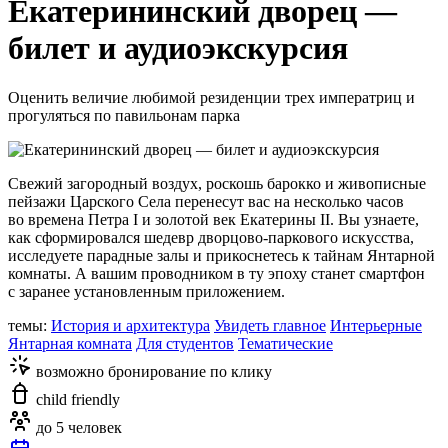
Екатерининский дворец —
билет и аудиоэкскурсия
Оценить величие любимой резиденции трех императриц и
прогуляться по павильонам парка
Свежий загородный воздух, роскошь барокко и живописные
пейзажи Царского Села перенесут вас на несколько часов
во времена Петра I и золотой век Екатерины II. Вы узнаете,
как сформировался шедевр дворцово-паркового искусства,
исследуете парадные залы и прикоснетесь к тайнам Янтарной
комнаты. А вашим проводником в ту эпоху станет смартфон
с заранее установленным приложением.
темы:
История и архитектура
Увидеть главное
Интерьерные
Янтарная комната
Для студентов
Тематические
возможно бронирование по клику
child friendly
до 5 человек