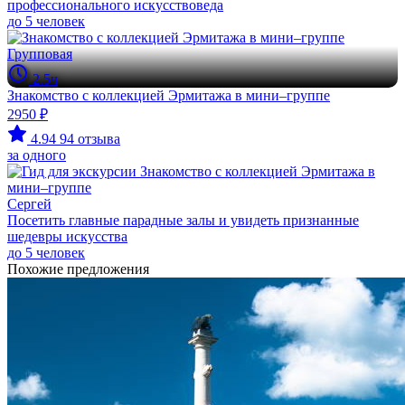
профессионального искусствоведа
до 5 человек
Групповая
2.5ч
Знакомство с коллекцией Эрмитажа в мини–группе
2950 ₽
4.94
94 отзыва
за одного
Сергей
Посетить главные парадные залы и увидеть признанные
шедевры искусства
до 5 человек
Похожие предложения