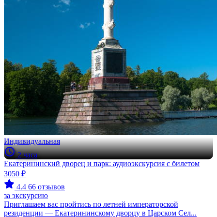
Индивидуальная
2 часа
Екатерининский дворец и парк: аудиоэкскурсия с билетом
3050 ₽
4.4
66 отзывов
за экскурсию
Приглашаем вас пройтись по летней императорской
резиденции — Екатерининскому дворцу в Царском Сел...