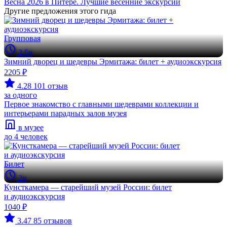
Весна 2026 в Питере. Лучшие весенние экскурсии
Другие предложения этого гида
Групповая
2.5ч
Зимний дворец и шедевры Эрмитажа: билет + аудиоэкскурсия
2205 ₽
4.28
101 отзыв
за одного
Первое знакомство с главными шедеврами коллекции и
интерьерами парадных залов музея
в музее
до 4 человек
Билет
2ч
Кунсткамера — старейший музей России: билет
и аудиоэкскурсия
1040 ₽
3.47
85 отзывов