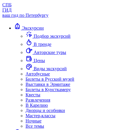
СПБ
ГИД
ваш гид по Петербургу
Экскурсии
Подбор экскурсий
В тренде
Авторские туры
Цены
Виды экскурсий
Автобусные
Билеты в Русский музей
Выставки в Эрмитаже
Билеты в Кунсткамеру
Квесты
Развлечения
В Карелию
Дворцы и особняки
Мастер-классы
Ночные
Все темы