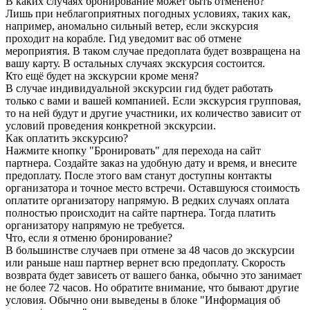
В каких случаях бронирование может быть отменено?
Лишь при неблагоприятных погодных условиях, таких как,
например, аномально сильный ветер, если экскурсия
проходит на корабле. Гид уведомит вас об отмене
мероприятия. В таком случае предоплата будет возвращена на
вашу карту. В остальных случаях экскурсия состоится.
Кто ещё будет на экскурсии кроме меня?
В случае индивидуальной экскурсии гид будет работать
только с вами и вашей компанией. Если экскурсия групповая,
то на ней будут и другие участники, их количество зависит от
условий проведения конкретной экскурсии.
Как оплатить экскурсию?
Нажмите кнопку "Бронировать" для перехода на сайт
партнера. Создайте заказ на удобную дату и время, и внесите
предоплату. После этого вам станут доступны контакты
организатора и точное место встречи. Оставшуюся стоимость
оплатите организатору напрямую. В редких случаях оплата
полностью происходит на сайте партнера. Тогда платить
организатору напрямую не требуется.
Что, если я отменю бронирование?
В большинстве случаев при отмене за 48 часов до экскурсии
или раньше наш партнер вернет всю предоплату. Скорость
возврата будет зависеть от вашего банка, обычно это занимает
не более 72 часов. Но обратите внимание, что бывают другие
условия. Обычно они выведены в блоке "Информация об