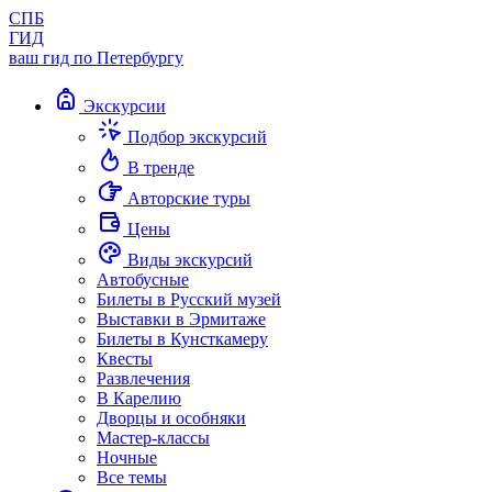
СПБ
ГИД
ваш гид по Петербургу
Экскурсии
Подбор экскурсий
В тренде
Авторские туры
Цены
Виды экскурсий
Автобусные
Билеты в Русский музей
Выставки в Эрмитаже
Билеты в Кунсткамеру
Квесты
Развлечения
В Карелию
Дворцы и особняки
Мастер-классы
Ночные
Все темы