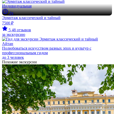
Индивидуальная
2ч
Эрмитаж классический и тайный
7500 ₽
5
48 отзывов
за экскурсию
Айтан
Полюбоваться искусством разных эпох и культур с
профессиональным гидом
до 3 человек
Похожие экскурсии