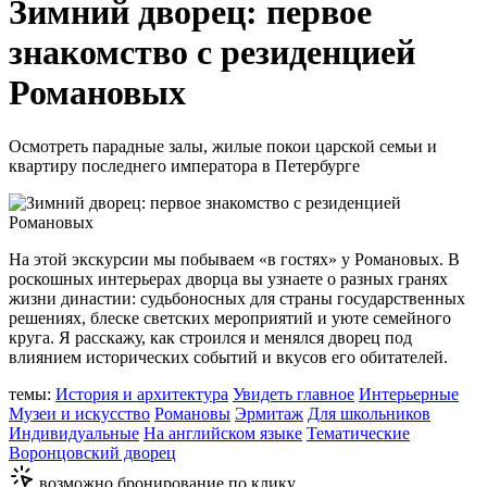
Зимний дворец: первое
знакомство с резиденцией
Романовых
Осмотреть парадные залы, жилые покои царской семьи и
квартиру последнего императора в Петербурге
На этой экскурсии мы побываем «в гостях» у Романовых. В
роскошных интерьерах дворца вы узнаете о разных гранях
жизни династии: судьбоносных для страны государственных
решениях, блеске светских мероприятий и уюте семейного
круга. Я расскажу, как строился и менялся дворец под
влиянием исторических событий и вкусов его обитателей.
темы:
История и архитектура
Увидеть главное
Интерьерные
Музеи и искусство
Романовы
Эрмитаж
Для школьников
Индивидуальные
На английском языке
Тематические
Воронцовский дворец
возможно бронирование по клику