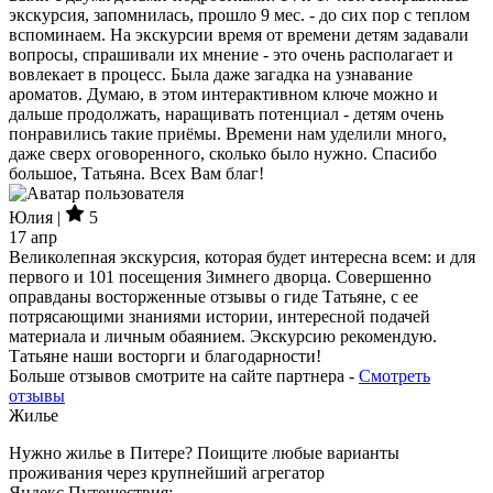
экскурсия, запомнилась, прошло 9 мес. - до сих пор с теплом
вспоминаем. На экскурсии время от времени детям задавали
вопросы, спрашивали их мнение - это очень располагает и
вовлекает в процесс. Была даже загадка на узнавание
ароматов. Думаю, в этом интерактивном ключе можно и
дальше продолжать, наращивать потенциал - детям очень
понравились такие приёмы. Времени нам уделили много,
даже сверх оговоренного, сколько было нужно. Спасибо
большое, Татьяна. Всех Вам благ!
Юлия |
5
17 апр
Великолепная экскурсия, которая будет интересна всем: и для
первого и 101 посещения Зимнего дворца. Совершенно
оправданы восторженные отзывы о гиде Татьяне, с ее
потрясающими знаниями истории, интересной подачей
материала и личным обаянием. Экскурсию рекомендую.
Татьяне наши восторги и благодарности!
Больше отзывов смотрите на сайте партнера -
Смотреть
отзывы
Жилье
Нужно жилье в Питере? Поищите любые варианты
проживания через крупнейший агрегатор
Яндекс.Путешествия: