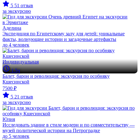
5
51 отзыв
за экскурсию
Аделина
Экспедиция по Египетскому залу для детей: уникальные
факты, волнующие истории и загадочные артефакты
до 4 человек
Индивидуальная
1.5ч
Балет, барон и революция: экскурсия по особняку
Кшесинской
7500 ₽
5
21 отзыв
за экскурсию
Юлия
Исследовать здание в стиле модерн и по совместительству —
музей политической истории на Петроградке
до 5 человек