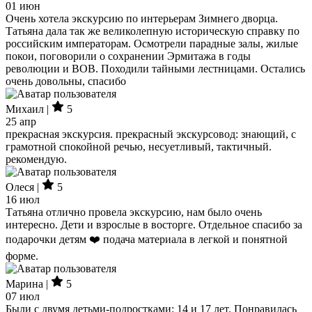
01 июн
Очень хотела экскурсию по интерьерам Зимнего дворца.
Татьяна дала так же великолепную историческую справку по
российским императорам. Осмотрели парадные залы, жилые
покои, поговорили о сохранении Эрмитажа в годы
революции и ВОВ. Походили тайными лестницами. Остались
очень довольны, спасибо
Михаил |
5
25 апр
прекрасная экскурсия. прекрасный экскурсовод: знающий, с
грамотной спокойной речью, несуетливый, тактичный.
рекомендую.
Олеся |
5
16 июл
Татьяна отлично провела экскурсию, нам было очень
интересно. Дети и взрослые в восторге. Отдельное спасибо за
подарочки детям ❤️ подача материала в легкой и понятной
форме.
Марина |
5
07 июл
Были с двумя детьми-подростками: 14 и 17 лет. Понравилась