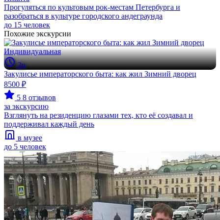
Прогуляться по культовым рок-местам Петербурга и
разобраться в культуре городского андеграунда
до 15 человек
Похожие экскурсии
Индивидуальная
2ч
Закулисье императорского быта: как жил Зимний дворец
8500 ₽
5
8 отзывов
за экскурсию
Взглянуть на резиденцию глазами тех, кто её создавал и
поддерживал каждый день
в музее
до 5 человек