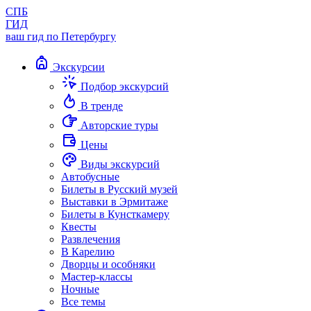
СПБ
ГИД
ваш гид по Петербургу
Экскурсии
Подбор экскурсий
В тренде
Авторские туры
Цены
Виды экскурсий
Автобусные
Билеты в Русский музей
Выставки в Эрмитаже
Билеты в Кунсткамеру
Квесты
Развлечения
В Карелию
Дворцы и особняки
Мастер-классы
Ночные
Все темы