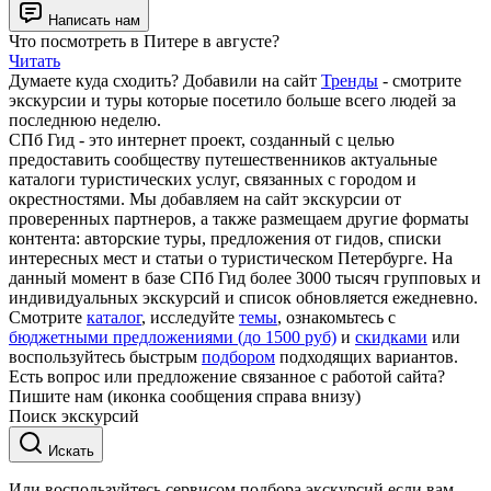
Написать нам
Что посмотреть в Питере в августе?
Читать
Думаете куда сходить? Добавили на сайт
Тренды
- смотрите
экскурсии и туры которые посетило больше всего людей за
последнюю неделю.
СПб Гид - это интернет проект, созданный с целью
предоставить сообществу путешественников актуальные
каталоги туристических услуг, связанных с городом и
окрестностями. Мы добавляем на сайт экскурсии от
проверенных партнеров, а также размещаем другие форматы
контента: авторские туры, предложения от гидов, списки
интересных мест и статьи о туристическом Петербурге. На
данный момент в базе СПб Гид более 3000 тысяч групповых и
индивидуальных экскурсий и список обновляется ежедневно.
Смотрите
каталог
, исследуйте
темы
, ознакомьтесь с
бюджетными предложениями (до 1500 руб)
и
скидками
или
воспользуйтесь быстрым
подбором
подходящих вариантов.
Есть вопрос или предложение связанное с работой сайта?
Пишите нам (иконка сообщения справа внизу)
Поиск экскурсий
Искать
Или воспользуйтесь сервисом подбора экскурсий если вам