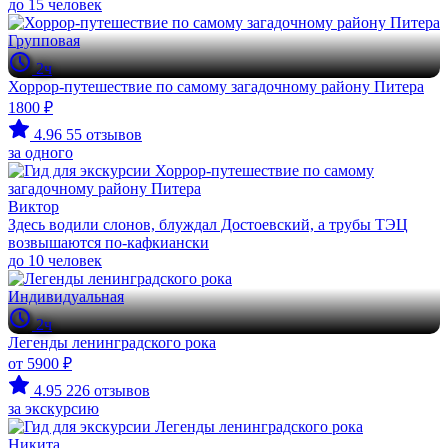
до 15 человек
Групповая
2ч
Хоррор-путешествие по самому загадочному району Питера
1800 ₽
4.96
55 отзывов
за одного
Виктор
Здесь водили слонов, блуждал Достоевский, а трубы ТЭЦ
возвышаются по-кафкиански
до 10 человек
Индивидуальная
2ч
Легенды ленинградского рока
от 5900 ₽
4.95
226 отзывов
за экскурсию
Никита