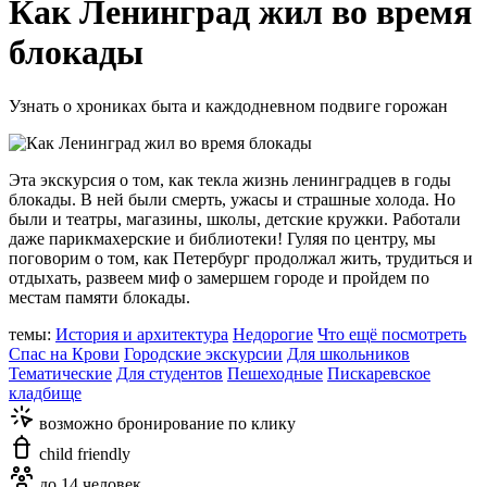
Как Ленинград жил во время
блокады
Узнать о хрониках быта и каждодневном подвиге горожан
Эта экскурсия о том, как текла жизнь ленинградцев в годы
блокады. В ней были смерть, ужасы и страшные холода. Но
были и театры, магазины, школы, детские кружки. Работали
даже парикмахерские и библиотеки! Гуляя по центру, мы
поговорим о том, как Петербург продолжал жить, трудиться и
отдыхать, развеем миф о замершем городе и пройдем по
местам памяти блокады.
темы:
История и архитектура
Недорогие
Что ещё посмотреть
Спас на Крови
Городские экскурсии
Для школьников
Тематические
Для студентов
Пешеходные
Пискаревское
кладбище
возможно бронирование по клику
child friendly
до 14 человек