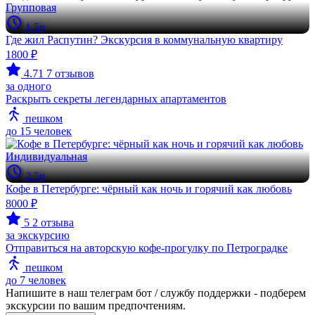
Групповая
1.5ч
Где жил Распутин? Экскурсия в коммунальную квартиру
1800 ₽
4.71
7 отзывов
за одного
Раскрыть секреты легендарных апартаментов
пешком
до 15 человек
Индивидуальная
2.5ч
Кофе в Петербурге: чёрный как ночь и горячий как любовь
8000 ₽
5
2 отзыва
за экскурсию
Отправиться на авторскую кофе-прогулку по Петроградке
пешком
до 7 человек
Напишите в наш телеграм бот / службу поддержки - подберем
экскурсии по вашим предпочтениям.