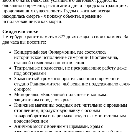
заботе о животных. Вы услышите о бытовых трудностях
блокадного времени, расписании дня и городских традициях,
продолжавших существовать. Рядом с жизнью всегда
находилась смерть - я покажу объекты, временно
использовавшиеся как морги.
Свидетели эпохи
Петербург хранит память о 872 днях осады в своих камнях. За
два часа вы посетите:
Концертный зал Филармонии, где состоялось
историческое исполнение симфонии Шостаковича,
ставшей символом сопротивления.
Театральные подмостки, не прекращавшие работу даже
под обстрелами
Знаменитый громкоговоритель военного времени и
студию Радиокомитета, чьё вещание поддерживало связь
с миром
Мемориалы: «Блокадной полынье» и кошкам-
защитникам города от крыс
Книжные магазины осадных лет, читальню с дровяным
отоплением, продуктовую лавку с особым
товарооборотом и парикмахерскую с самостоятельным
водоснабжением
Аничков мост с военными шрамами, храм с
закопчёнными стенами, цирковую арену и музей под