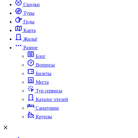
Скидки
Туры
Гиды
Карта
Жильё
Разное
Блог
Вопросы
Билеты
Места
Тур сервисы
Каталог отелей
Санатории
Круизы