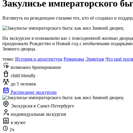
Закулисье императорского бы
Взглянуть на резиденцию глазами тех, кто её создавал и подд
На экскурсии я познакомлю вас с повседневной жизнью дворца
праздновали Рождество и Новый год с необычными подарками, 
Зимнего дворца.
темы:
История и архитектура
Романовы
Эрмитаж
Что ещё посм
возможно бронирование
child friendly
до 5 человек
Расписание экскурсии
Экскурсия в Санкт-Петербурге
индивидуальная экскурсия
в музее
2ч