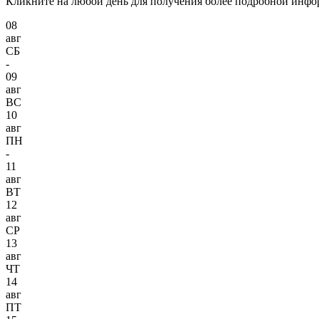
Кликните на любой день для получения более подробной инф
08
авг
СБ
-
09
авг
ВС
10
авг
ПН
-
11
авг
ВТ
12
авг
СР
13
авг
ЧТ
14
авг
ПТ