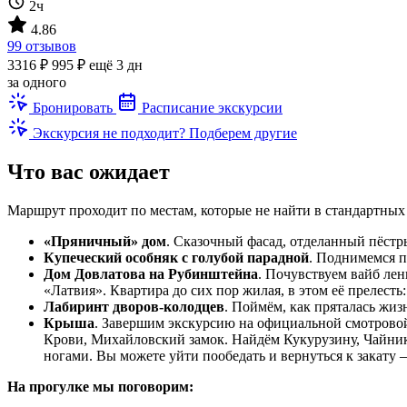
2ч
4.86
99 отзывов
3316 ₽
995 ₽
ещё 3 дн
за одного
Бронировать
Расписание экскурсии
Экскурсия не подходит? Подберем другие
Что вас ожидает
Маршрут проходит по местам, которые не найти в стандартных
«Пряничный» дом
. Сказочный фасад, отделанный пёстр
Купеческий особняк с голубой парадной
. Поднимемся 
Дом Довлатова на Рубинштейна
. Почувствуем вайб ле
«Латвия». Квартира до сих пор жилая, в этом её прелесть
Лабиринт дворов-колодцев
. Поймём, как пряталась жиз
Крыша
. Завершим экскурсию на официальной смотровой 
Крови, Михайловский замок. Найдём Кукурузину, Чайник 
ногами. Вы можете уйти пообедать и вернуться к закату 
На прогулке мы поговорим: