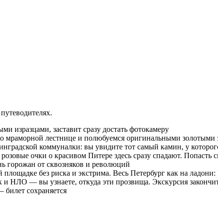
 путеводителях.
ыми изразцами, заставит сразу достать фотокамеру
по мраморной лестнице и полюбуемся оригинальными золотыми
нинградской коммуналки: вы увидите тот самый камин, у которо
: розовые очки о красивом Питере здесь сразу спадают. Попасть 
нь горожан от сквозняков и революций
площадке без риска и экстрима. Весь Петербург как на ладони:
и НЛО — вы узнаете, откуда эти прозвища. Экскурсия закончитс
— билет сохраняется