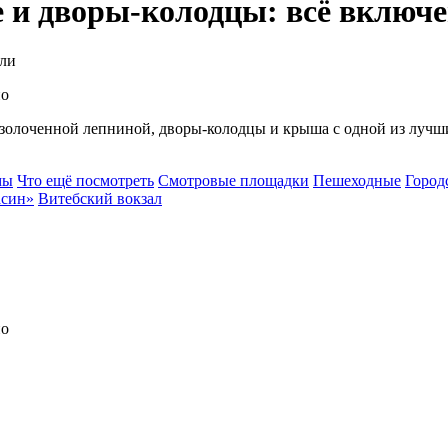
 и дворы-колодцы: всё включ
али
позолоченной лепниной, дворы-колодцы и крыша с одной из лучши
мы
Что ещё посмотреть
Смотровые площадки
Пешеходные
Город
асин»
Витебский вокзал