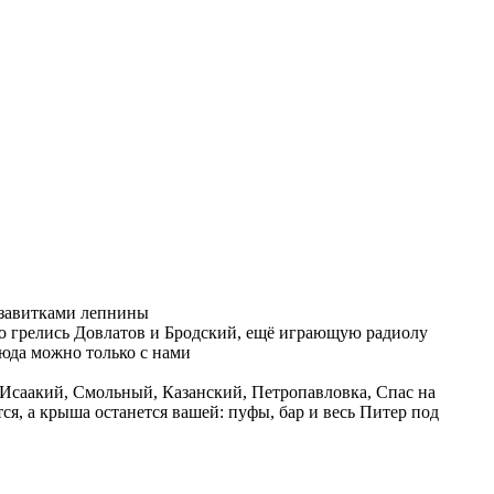
 завитками лепнины
го грелись Довлатов и Бродский, ещё играющую радиолу
сюда можно только с нами
 Исаакий, Смольный, Казанский, Петропавловка, Спас на
я, а крыша останется вашей: пуфы, бар и весь Питер под