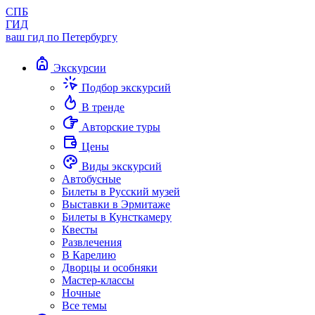
СПБ
ГИД
ваш гид по Петербургу
Экскурсии
Подбор экскурсий
В тренде
Авторские туры
Цены
Виды экскурсий
Автобусные
Билеты в Русский музей
Выставки в Эрмитаже
Билеты в Кунсткамеру
Квесты
Развлечения
В Карелию
Дворцы и особняки
Мастер-классы
Ночные
Все темы