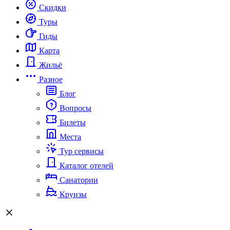
Скидки
Туры
Гиды
Карта
Жильё
Разное
Блог
Вопросы
Билеты
Места
Тур сервисы
Каталог отелей
Санатории
Круизы