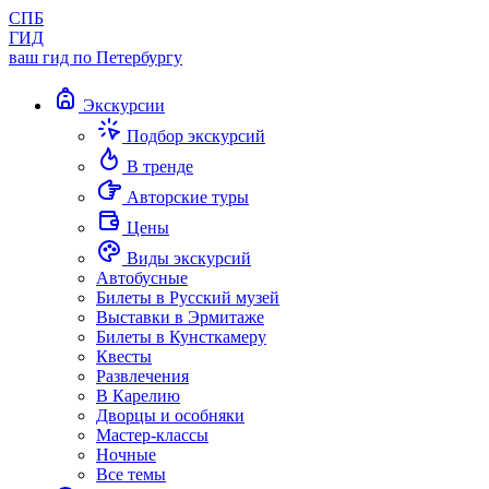
СПБ
ГИД
ваш гид по Петербургу
Экскурсии
Подбор экскурсий
В тренде
Авторские туры
Цены
Виды экскурсий
Автобусные
Билеты в Русский музей
Выставки в Эрмитаже
Билеты в Кунсткамеру
Квесты
Развлечения
В Карелию
Дворцы и особняки
Мастер-классы
Ночные
Все темы