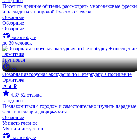
за одного
Посетить древние обители, рассмотреть многовековые фрески
и насладиться природой Русского Севера
Обзорные
Обзорные
Обзорные
на автобусе
до 30 человек
Групповая
3ч
Обзорная автобусная экскурсия по Петербургу + посещение
Эрмитажа
2950 ₽
4.37
52 отзыва
за одного
Познакомиться с городом и самостоятельно изучить парадные
залы и шедевры дворца-музея
Обзорные
Увидеть главное
Музеи и искусство
на автобусе