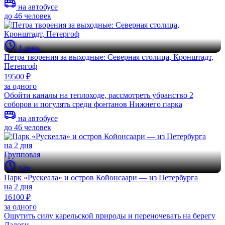
на автобусе
до 46 человек
1 день
Петра творения за выходные: Северная столица, Кронштадт,
Петергоф
19500 ₽
за одного
Обойти каналы на теплоходе, рассмотреть убранство 2
соборов и погулять среди фонтанов Нижнего парка
на автобусе
до 46 человек
Групповая
13ч
Парк «Рускеала» и остров Койонсаари — из Петербурга
на 2 дня
16100 ₽
за одного
Ощутить силу карельской природы и переночевать на берегу
Ладоги