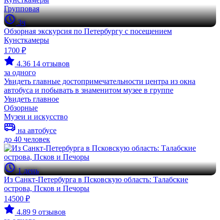
Групповая
3ч
Обзорная экскурсия по Петербургу с посещением
Кунсткамеры
1700 ₽
4.36
14 отзывов
за одного
Увидеть главные достопримечательности центра из окна
автобуса и побывать в знаменитом музее в группе
Увидеть главное
Обзорные
Музеи и искусство
на автобусе
до 40 человек
1 день
Из Санкт-Петербурга в Псковскую область: Талабские
острова, Псков и Печоры
14500 ₽
4.89
9 отзывов