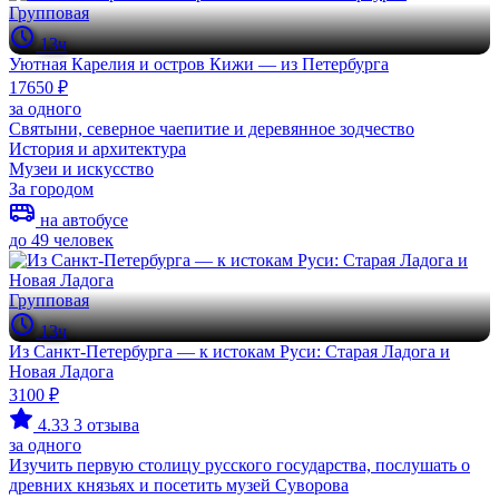
Групповая
13ч
Уютная Карелия и остров Кижи — из Петербурга
17650 ₽
за одного
Святыни, северное чаепитие и деревянное зодчество
История и архитектура
Музеи и искусство
За городом
на автобусе
до 49 человек
Групповая
13ч
Из Санкт-Петербурга — к истокам Руси: Старая Ладога и
Новая Ладога
3100 ₽
4.33
3 отзыва
за одного
Изучить первую столицу русского государства, послушать о
древних князьях и посетить музей Суворова