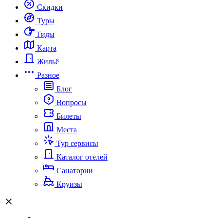
Скидки
Туры
Гиды
Карта
Жильё
Разное
Блог
Вопросы
Билеты
Места
Тур сервисы
Каталог отелей
Санатории
Круизы