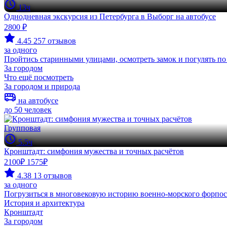
13ч
Однодневная экскурсия из Петербурга в Выборг на автобусе
2800 ₽
4.45
257 отзывов
за одного
Пройтись старинными улицами, осмотреть замок и погулять п
За городом
Что ещё посмотреть
За городом и природа
на автобусе
до 50 человек
Групповая
5.5ч
Кронштадт: симфония мужества и точных расчётов
2100₽
1575₽
4.38
13 отзывов
за одного
Погрузиться в многовековую историю военно‑морского форпост
История и архитектура
Кронштадт
За городом