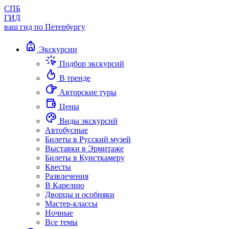
СПБ
ГИД
ваш гид по Петербургу
Экскурсии
Подбор экскурсий
В тренде
Авторские туры
Цены
Виды экскурсий
Автобусные
Билеты в Русский музей
Выставки в Эрмитаже
Билеты в Кунсткамеру
Квесты
Развлечения
В Карелию
Дворцы и особняки
Мастер-классы
Ночные
Все темы