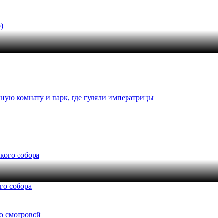
ную комнату и парк, где гуляли императрицы
го собора
со смотровой