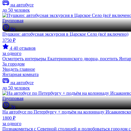
на автобусе
до 50 человек
Групповая
6ч
Пушкин: автобусная экскурсия в Царское Село (всё включено)
3750 ₽
4
40 отзывов
за одного
Осмотреть интерьеры Екатерининского дворца, посетить Янтар
За городом
Увидеть главное
Янтарная комната
на автобусе
до 50 человек
Групповая
3ч
На автобусе по Петербургу + подъём на колоннаду Исаакиевско
1800 ₽
за одного
Познакомиться с Северной столицей и полюбоваться городом 