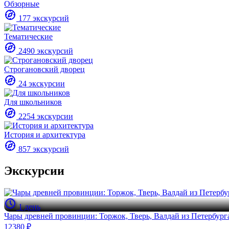
Обзорные
177 экскурсий
Тематические
2490 экскурсий
Строгановский дворец
24 экскурсии
Для школьников
2254 экскурсии
История и архитектура
857 экскурсий
Экскурсии
1 день
Чары древней провинции: Торжок, Тверь, Валдай из Петербург
12380 ₽