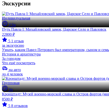
Экскурсии
Индивидуальная
7.5ч
Путь Павла I: Михайловский замок, Царское Село и Павловск
22800 ₽
5
1 отзыв
за экскурсию
Узнать, каким Павел Петрович был императором, сыном и семь
История и архитектура
За городом
Что ещё посмотреть
на авто
до 4 человек
Групповая
5ч
Кронштадт: Музей военно-морской славы и Остров фортов (ми
8500 ₽
5
8 отзывов