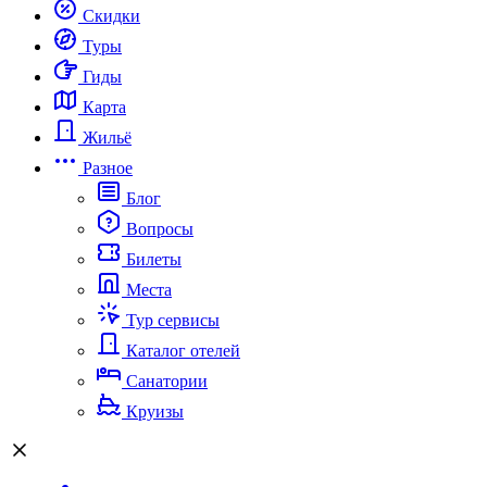
Скидки
Туры
Гиды
Карта
Жильё
Разное
Блог
Вопросы
Билеты
Места
Тур сервисы
Каталог отелей
Санатории
Круизы