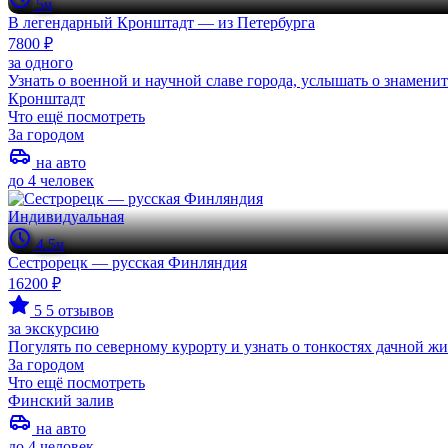
5ч
В легендарный Кронштадт — из Петербурга
7800 ₽
за одного
Узнать о военной и научной славе города, услышать о знамен
Кронштадт
Что ещё посмотреть
За городом
на авто
до 4 человек
Индивидуальная
4.5ч
Сестрорецк — русская Финляндия
16200 ₽
5
5 отзывов
за экскурсию
Погулять по северному курорту и узнать о тонкостях дачной ж
За городом
Что ещё посмотреть
Финский залив
на авто
до 4 человек