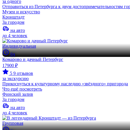
за одного
Отправиться из Петербурга к двум достопримечательностям го
Музеи и искусство
Кронштадт
За городом
на авто
до 4 человек
Индивидуальная
6ч
Комарово и дачный Петербург
17900 ₽
5
9 отзывов
за экскурсию
Прикоснуться к культурному наследию «звёздного» пригорода
Что ещё посмотреть
Финский залив
За городом
на авто
до 4 человек
Групповая