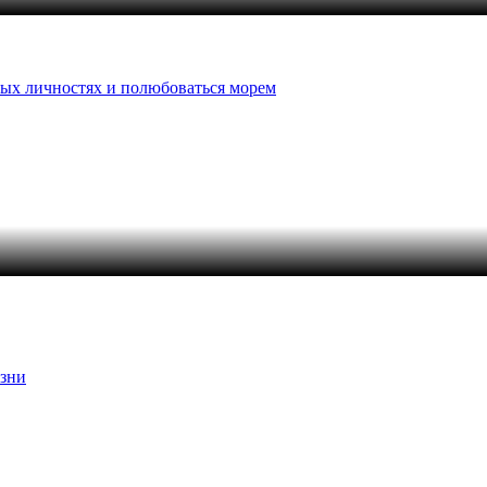
итых личностях и полюбоваться морем
изни