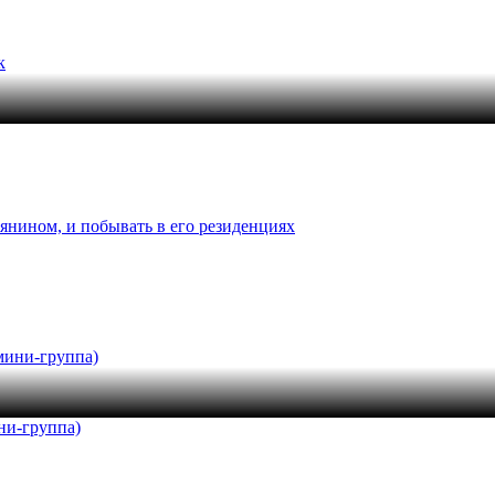
янином, и побывать в его резиденциях
ни-группа)