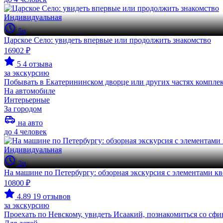
Индивидуальная
5ч
Царское Село: увидеть впервые или продолжить знакомство
16902 ₽
5
4 отзыва
за экскурсию
Побывать в Екатерининском дворце или других частях комплек
На автомобиле
Интерьерные
За городом
на авто
до 4 человек
Индивидуальная
2ч
На машине по Петербургу: обзорная экскурсия с элементами кв
10800 ₽
4.89
19 отзывов
за экскурсию
Проехать по Невскому, увидеть Исаакий, познакомиться со сф