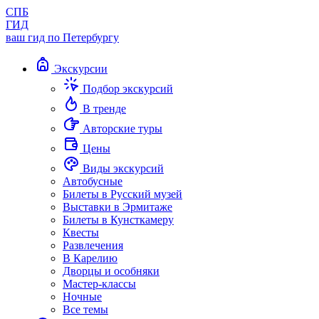
СПБ
ГИД
ваш гид по Петербургу
Экскурсии
Подбор экскурсий
В тренде
Авторские туры
Цены
Виды экскурсий
Автобусные
Билеты в Русский музей
Выставки в Эрмитаже
Билеты в Кунсткамеру
Квесты
Развлечения
В Карелию
Дворцы и особняки
Мастер-классы
Ночные
Все темы