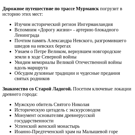
Дорожное путешествие по трассе Мурманск
погрузит в
историю этих мест:
Изучим исторический регион Ингерманландия
Вспомним «Дорогу жизни» - артерию блокадного
Ленинграда
Почтим память Александра Невского, разгромившего
шведов на невских берегах
Узнаем о Петре Великом, вернувшем новгородские
земли в ходе Северной войны
Увидим мемориалы Великой Отечественной войны
вдоль маршрута
Обсудим духовные традиции и чудесные предания
святых родников
Знакомство со Старой Ладогой.
Посетим ключевые локации
древнего города:
Мужскую обитель Святого Николая
Историческую цитадель с экскурсоводом
Монумент основателям древнерусской
государственности
Успенский женский монастырь
Иоанно-Предтеченский храм на Малышевой горе