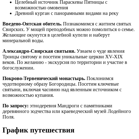
Целебный источник Параскевы Пятницы с
возможностью омовения
Древний курган с панорамными видами на реку
Введено-Оятская обитель.
Познакомимся с житием святых
Свирских. У мощей преподобных можно помолиться о семье.
Желающие окунутся в целебной купели и наберут
минеральной воды.
Александро-Свирская святыня.
Узнаем о чуде явления
Троицы святому и посетим уникальные церкви XV-XIX
веков. По желанию - экскурсия по территории и участие в
богослужении.
Покрово-Тервенический монастырь.
Поклонимся
чудотворному образу Богородицы. Посетим ключевые
святыни, включая часовню над явленным источником с
возможностью купания.
По запросу:
этнодеревня Мандроги с памятниками
деревянного зодчества или краеведческий музей Лодейного
Поля.
График путешествия