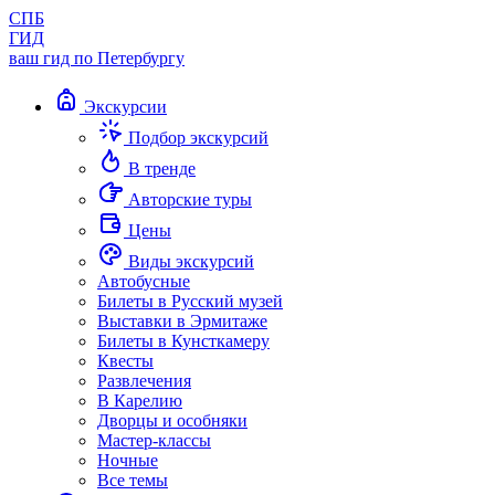
СПБ
ГИД
ваш гид по Петербургу
Экскурсии
Подбор экскурсий
В тренде
Авторские туры
Цены
Виды экскурсий
Автобусные
Билеты в Русский музей
Выставки в Эрмитаже
Билеты в Кунсткамеру
Квесты
Развлечения
В Карелию
Дворцы и особняки
Мастер-классы
Ночные
Все темы