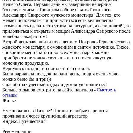
Вещего Олега. Первый день мы завершили вечерним
богослужением в Троицком соборе Свято-Троицкого
Александра Свирского мужского монастыря! Для тех, кто
желает исповедаться и причаститься есть великолепная
возможность сделать это утром на литургии, а если повезёт, то
приложиться к открытым мощам Александра Свирского после
молебна с акафистом!
Второй день завершили посещением Покрово-Тервенеческого
женского монастыря, с омовением в святом источнике. Тихое,
спокойное место, кстати во всех монастырях можно
приобрести не только святыньки, но и очень вкусную
молочную продукцию.
Вернулись поздно, но поездка того стоила.
Были варианты поездок на один день, но дня очень мало,
можно было бы и три)))
Спасибо за чудесный отдых и духовную подпитку!
Больше отзывов смотрите на сайте партнера -
Смотреть
отзывы
Жилье
Нужно жилье в Питере? Поищите любые варианты
проживания через крупнейший агрегатор
Яндекс.Путешествия:
Рекомендации