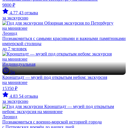
9800 ₽
4.77
43 отзыва
за экскурсию
Леонид
Познакомиться с самыми красивыми и важными памятниками
имперской столицы
до 7 человек
Индивидуальная
5ч
Кронштадт — музей под открытым небом: экскурсия
на минивэне
15350 ₽
4.83
54 отзыва
за экскурсию
Леонид
Познакомиться с военно-морской историей города
с Петровских времён до наших дней