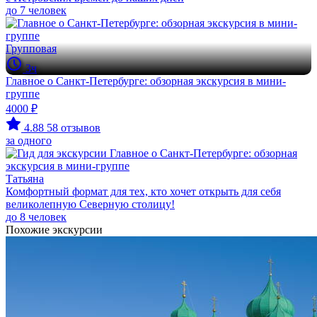
до 7 человек
Групповая
3ч
Главное о Санкт-Петербурге: обзорная экскурсия в мини-
группе
4000 ₽
4.88
58 отзывов
за одного
Татьяна
Комфортный формат для тех, кто хочет открыть для себя
великолепную Северную столицу!
до 8 человек
Похожие экскурсии