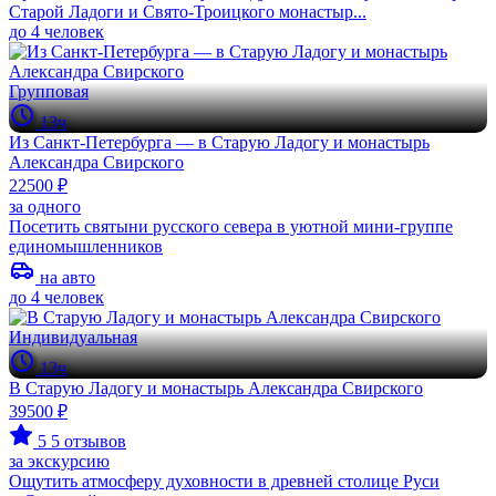
Старой Ладоги и Свято-Троицкого монастыр...
до 4 человек
Групповая
13ч
Из Санкт-Петербурга — в Старую Ладогу и монастырь
Александра Свирского
22500 ₽
за одного
Посетить святыни русского севера в уютной мини-группе
единомышленников
на авто
до 4 человек
Индивидуальная
13ч
В Старую Ладогу и монастырь Александра Свирского
39500 ₽
5
5 отзывов
за экскурсию
Ощутить атмосферу духовности в древней столице Руси