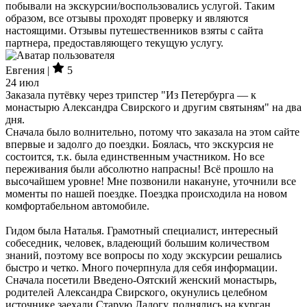
побывали на экскурсии/воспользовались услугой. Таким
образом, все отзывы проходят проверку и являются
настоящими. Отзывы путешественников взяты с сайта
партнера, предоставляющего текущую услугу.
Евгения |
5
24 июл
Заказала путёвку через трипстер "Из Петербурга — к
монастырю Александра Свирского и другим святыням" на два
дня.
Сначала было волнительно, потому что заказала на этом сайте
впервые и задолго до поездки. Боялась, что экскурсия не
состоится, т.к. была единственным участником. Но все
переживания были абсолютно напрасны! Всё прошло на
высочайшем уровне! Мне позвонили накануне, уточнили все
моменты по нашей поездке. Поездка происходила на новом
комфортабельном автомобиле.
Гидом была Наталья. Грамотный специалист, интересный
собеседник, человек, владеющий большим количеством
знаний, поэтому все вопросы по ходу экскурсии решались
быстро и четко. Много почерпнула для себя информации.
Сначала посетили Введено-Оятский женский монастырь,
родителей Александра Свирского, окунулись целебном
источнике заехали Старую Ладогу, поднялись на курган